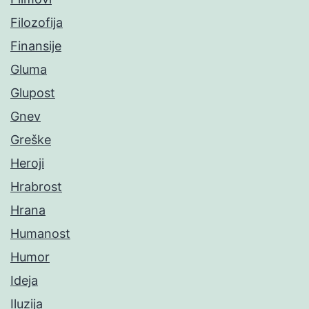
Filozofija
Finansije
Gluma
Glupost
Gnev
Greške
Heroji
Hrabrost
Hrana
Humanost
Humor
Ideja
Iluzija