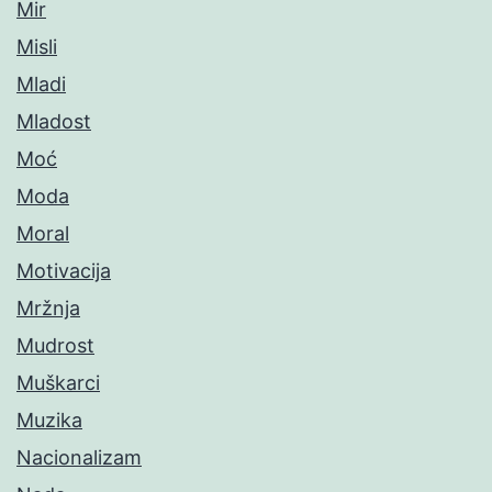
Mir
Misli
Mladi
Mladost
Moć
Moda
Moral
Motivacija
Mržnja
Mudrost
Muškarci
Muzika
Nacionalizam