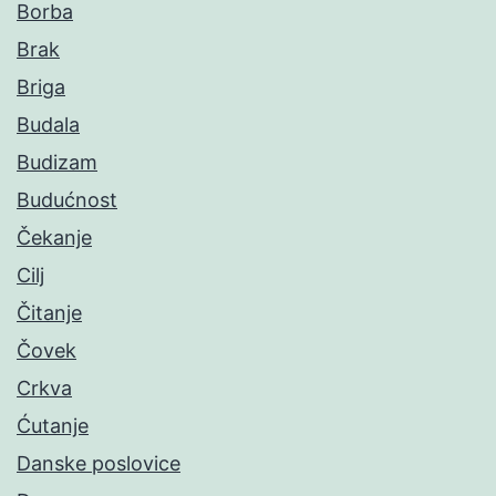
Borba
Brak
Briga
Budala
Budizam
Budućnost
Čekanje
Cilj
Čitanje
Čovek
Crkva
Ćutanje
Danske poslovice