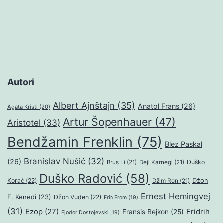
Autori
Albert Ajnštajn
(35)
Anatol Frans
(26)
Agata Kristi
(20)
Artur Šopenhauer
(47)
Aristotel
(33)
Bendžamin Frenklin
(75)
Blez Paskal
Branislav Nušić
(32)
(26)
Duško
Brus Li
(21)
Dejl Karnegi
(21)
Duško Radović
(58)
Džon
Korać
(22)
Džim Ron
(21)
Ernest Hemingvej
F. Kenedi
(23)
Džon Vuden
(22)
Erih From
(19)
(31)
Ezop
(27)
Fridrih
Fransis Bejkon
(25)
Fjodor Dostojevski
(19)