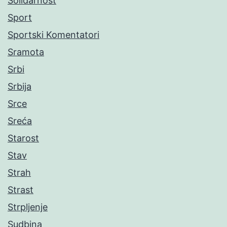
Solidarnost
Sport
Sportski Komentatori
Sramota
Srbi
Srbija
Srce
Sreća
Starost
Stav
Strah
Strast
Strpljenje
Sudbina