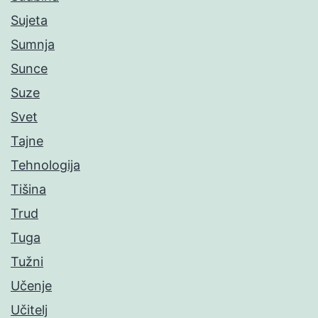
Sujeta
Sumnja
Sunce
Suze
Svet
Tajne
Tehnologija
Tišina
Trud
Tuga
Tužni
Učenje
Učitelj