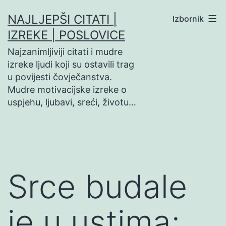
Preskoči
NAJLJEPŠI CITATI |
Izbornik
na
IZREKE | POSLOVICE
sadržaj
Najzanimljiviji citati i mudre
izreke ljudi koji su ostavili trag
u povijesti čovječanstva.
Mudre motivacijske izreke o
uspjehu, ljubavi, sreći, životu…
Srce budale
je u ustima;