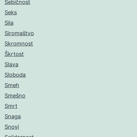
Sebičnost
Seks
Sila
Siromaštvo
Skromnost
Škrtost
Slava
Sloboda
Smeh
Smešno
Smrt
Snaga
Snovi