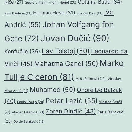
Gotama Buda
(34)
Niče
(27)
Georg Vilhelm Fridrih Hegel
(20)
Ivo
Herman Hese
(31)
Halil Džubran
(19)
Imanuel Kant
(19)
Johan Volfgang fon
Andrić
(55)
Jovan Dučić
(90)
Gete
(72)
Lav Tolstoj
(50)
Leonardo da
Konfučije
(36)
Marko
Mahatma Gandi
(50)
Vinči
(45)
Tulije Ciceron
(81)
Miroslav
Meša Selimović
(19)
Muhamed
(50)
Onore De Balzak
Mika Antić
(21)
Petar Lazić
(55)
(40)
Paulo Koeljo
(20)
Vinston Čerčil
Zoran Đinđić
(43)
Čarls Bukovski
(21)
Vladan Desnica
(21)
(23)
Đorđe Balašević
(19)