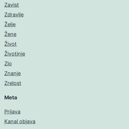
Zavist
Zdravlje
Želje
Žene
Život
Životinje
Zlo
Znanje
Zrelost
Meta
Prijava
Kanal objava