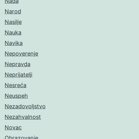
Nada
Narod
Nasilje
Nauka
Navika
Nepoverenje
Nepravda
Neprijatelji
Nesreća
Neuspeh
Nezadovoljstvo
Nezahvalnost
Novac
Obrazovanje