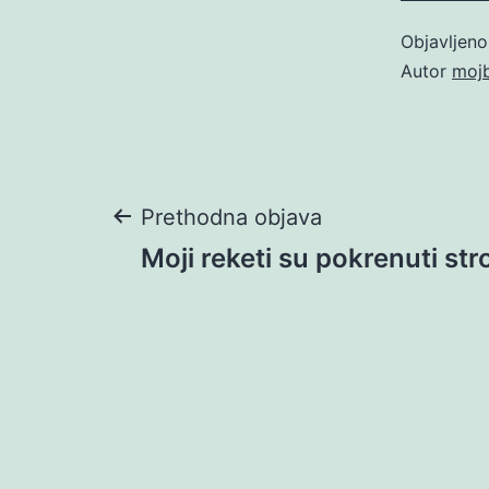
Objavljen
Autor
moj
Navigacija
Prethodna objava
Moji reketi su pokrenuti st
objava