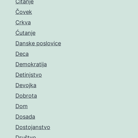
Čitanje
Čovek
Crkva
Ćutanje
Danske poslovice
Deca
Demokratija
Detinjstvo
Devojka
Dobrota
Dom
Dosada
Dostojanstvo
Društvo