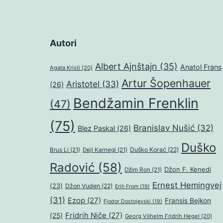
Autori
Albert Ajnštajn
(35)
Anatol Frans
Agata Kristi
(20)
Artur Šopenhauer
Aristotel
(33)
(26)
Bendžamin Frenklin
(47)
(75)
Branislav Nušić
(32)
Blez Paskal
(26)
Duško
Duško Korać
(22)
Brus Li
(21)
Dejl Karnegi
(21)
Radović
(58)
Džon F. Kenedi
Džim Ron
(21)
Ernest Hemingvej
(23)
Džon Vuden
(22)
Erih From
(19)
(31)
Ezop
(27)
Fransis Bejkon
Fjodor Dostojevski
(19)
Fridrih Niče
(27)
(25)
Georg Vilhelm Fridrih Hegel
(20)