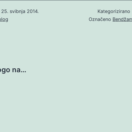
o
25. svibnja 2014.
Kategorizirano
blog
Označeno
Bendžami
rogo na…