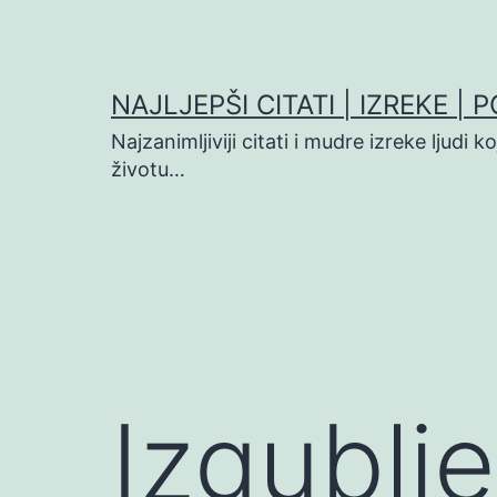
Preskoči
na
sadržaj
NAJLJEPŠI CITATI | IZREKE | 
Najzanimljiviji citati i mudre izreke ljudi 
životu…
Izgublj