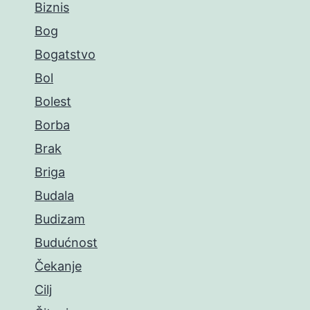
Biznis
Bog
Bogatstvo
Bol
Bolest
Borba
Brak
Briga
Budala
Budizam
Budućnost
Čekanje
Cilj