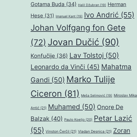
Gotama Buda
(34)
Herman
Halil Džubran
(19)
Ivo Andrić
(55)
Hese
(31)
Imanuel Kant
(19)
Johan Volfgang fon Gete
Jovan Dučić
(90)
(72)
Lav Tolstoj
(50)
Konfučije
(36)
Mahatma
Leonardo da Vinči
(45)
Marko Tulije
Gandi
(50)
Ciceron
(81)
Miroslav Mika
Meša Selimović
(19)
Muhamed
(50)
Onore De
Antić
(21)
Petar Lazić
Balzak
(40)
Paulo Koeljo
(20)
(55)
Zoran
Vinston Čerčil
(21)
Vladan Desnica
(21)