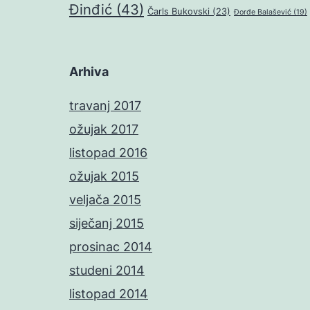
Đinđić
(43)
Čarls Bukovski
(23)
Đorđe Balašević
(19)
Arhiva
travanj 2017
ožujak 2017
listopad 2016
ožujak 2015
veljača 2015
siječanj 2015
prosinac 2014
studeni 2014
listopad 2014