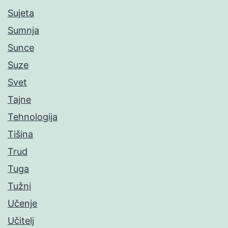
Sujeta
Sumnja
Sunce
Suze
Svet
Tajne
Tehnologija
Tišina
Trud
Tuga
Tužni
Učenje
Učitelj