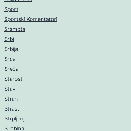
Sport
Sportski Komentatori
Sramota
Srbi
Srbija
Srce
Sreća
Starost
Stav
Strah
Strast
Strpljenje
Sudbina