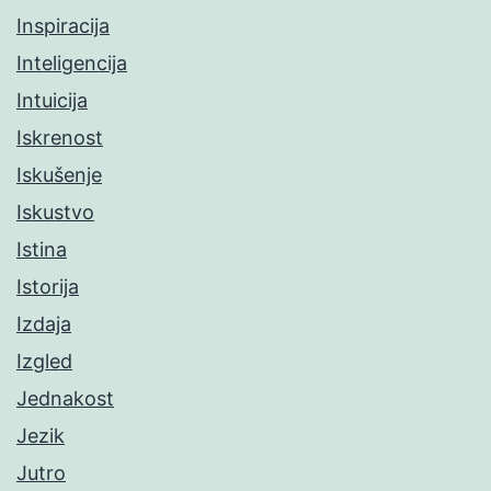
Inspiracija
Inteligencija
Intuicija
Iskrenost
Iskušenje
Iskustvo
Istina
Istorija
Izdaja
Izgled
Jednakost
Jezik
Jutro