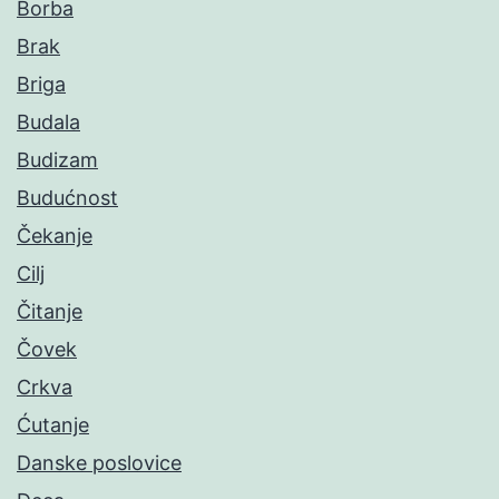
Borba
Brak
Briga
Budala
Budizam
Budućnost
Čekanje
Cilj
Čitanje
Čovek
Crkva
Ćutanje
Danske poslovice