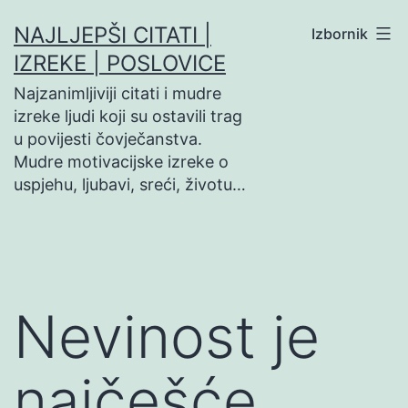
Preskoči
NAJLJEPŠI CITATI |
Izbornik
na
IZREKE | POSLOVICE
sadržaj
Najzanimljiviji citati i mudre
izreke ljudi koji su ostavili trag
u povijesti čovječanstva.
Mudre motivacijske izreke o
uspjehu, ljubavi, sreći, životu…
Nevinost je
najčešće