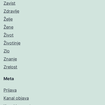
Zavist
Zdravlje
Želje
Žene
Život
Životinje
Zlo
Znanje
Zrelost
Meta
Prijava
Kanal objava