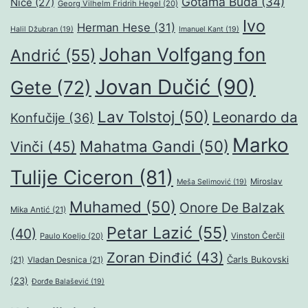
Gotama Buda
(34)
Niče
(27)
Georg Vilhelm Fridrih Hegel
(20)
Ivo
Herman Hese
(31)
Halil Džubran
(19)
Imanuel Kant
(19)
Johan Volfgang fon
Andrić
(55)
Jovan Dučić
(90)
Gete
(72)
Lav Tolstoj
(50)
Leonardo da
Konfučije
(36)
Marko
Mahatma Gandi
(50)
Vinči
(45)
Tulije Ciceron
(81)
Miroslav
Meša Selimović
(19)
Muhamed
(50)
Onore De Balzak
Mika Antić
(21)
Petar Lazić
(55)
(40)
Paulo Koeljo
(20)
Vinston Čerčil
Zoran Đinđić
(43)
Čarls Bukovski
(21)
Vladan Desnica
(21)
(23)
Đorđe Balašević
(19)