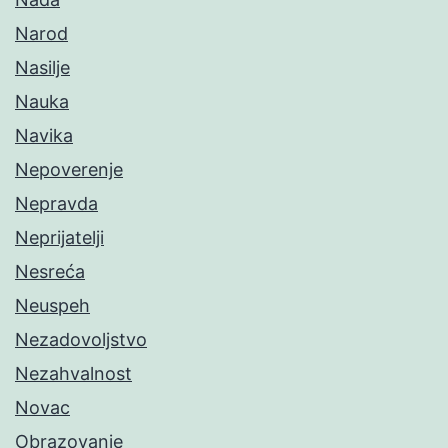
Narod
Nasilje
Nauka
Navika
Nepoverenje
Nepravda
Neprijatelji
Nesreća
Neuspeh
Nezadovoljstvo
Nezahvalnost
Novac
Obrazovanje