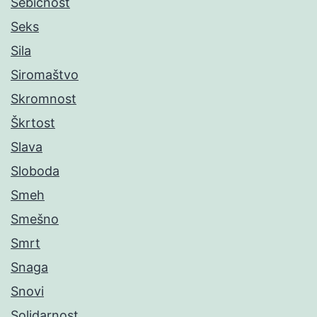
Sebičnost
Seks
Sila
Siromaštvo
Skromnost
Škrtost
Slava
Sloboda
Smeh
Smešno
Smrt
Snaga
Snovi
Solidarnost