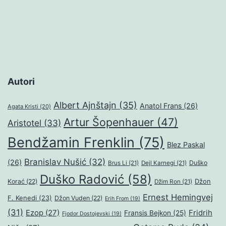
Autori
Albert Ajnštajn
(35)
Anatol Frans
(26)
Agata Kristi
(20)
Artur Šopenhauer
(47)
Aristotel
(33)
Bendžamin Frenklin
(75)
Blez Paskal
Branislav Nušić
(32)
(26)
Duško
Brus Li
(21)
Dejl Karnegi
(21)
Duško Radović
(58)
Džon
Korać
(22)
Džim Ron
(21)
Ernest Hemingvej
F. Kenedi
(23)
Džon Vuden
(22)
Erih From
(19)
(31)
Ezop
(27)
Fridrih
Fransis Bejkon
(25)
Fjodor Dostojevski
(19)