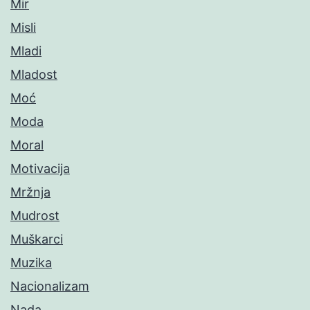
Mir
Misli
Mladi
Mladost
Moć
Moda
Moral
Motivacija
Mržnja
Mudrost
Muškarci
Muzika
Nacionalizam
Nada