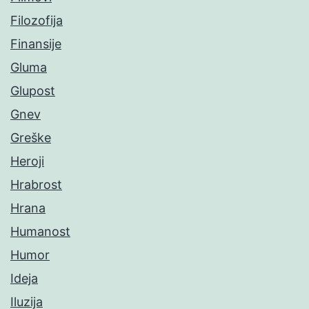
Filozofija
Finansije
Gluma
Glupost
Gnev
Greške
Heroji
Hrabrost
Hrana
Humanost
Humor
Ideja
Iluzija