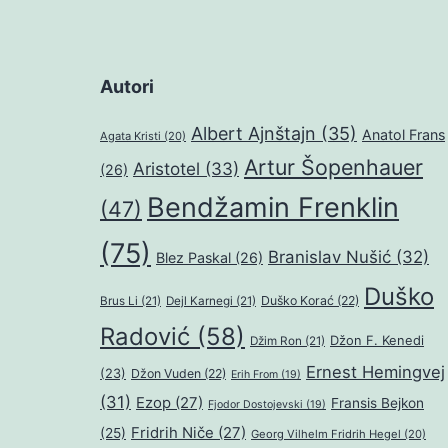
Autori
Albert Ajnštajn
(35)
Anatol Frans
Agata Kristi
(20)
Artur Šopenhauer
Aristotel
(33)
(26)
Bendžamin Frenklin
(47)
(75)
Branislav Nušić
(32)
Blez Paskal
(26)
Duško
Duško Korać
(22)
Brus Li
(21)
Dejl Karnegi
(21)
Radović
(58)
Džon F. Kenedi
Džim Ron
(21)
Ernest Hemingvej
(23)
Džon Vuden
(22)
Erih From
(19)
(31)
Ezop
(27)
Fransis Bejkon
Fjodor Dostojevski
(19)
Fridrih Niče
(27)
(25)
Georg Vilhelm Fridrih Hegel
(20)