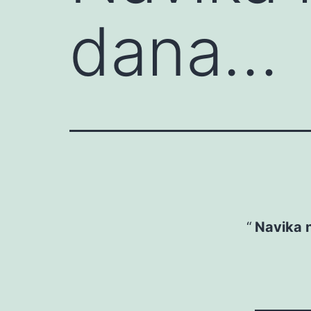
dana…
Navika 