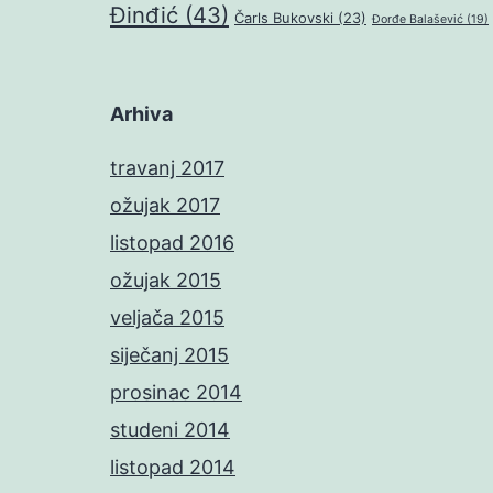
Đinđić
(43)
Čarls Bukovski
(23)
Đorđe Balašević
(19)
Arhiva
travanj 2017
ožujak 2017
listopad 2016
ožujak 2015
veljača 2015
siječanj 2015
prosinac 2014
studeni 2014
listopad 2014