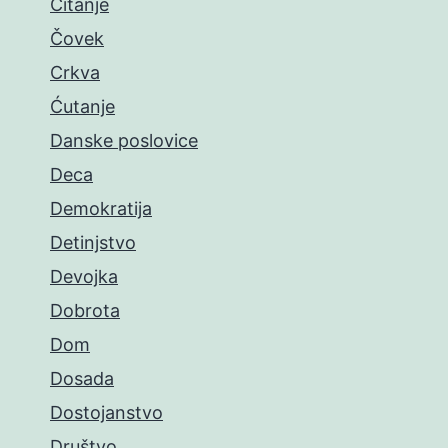
Čitanje
Čovek
Crkva
Ćutanje
Danske poslovice
Deca
Demokratija
Detinjstvo
Devojka
Dobrota
Dom
Dosada
Dostojanstvo
Društvo