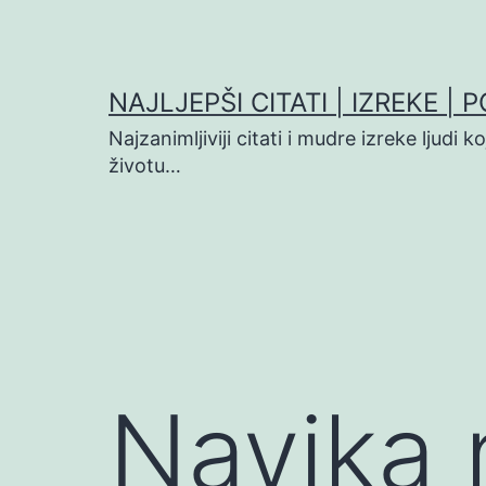
Preskoči
na
sadržaj
NAJLJEPŠI CITATI | IZREKE | 
Najzanimljiviji citati i mudre izreke ljudi 
životu…
Navika 