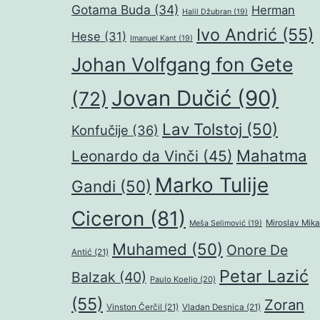
Gotama Buda
(34)
Herman
Halil Džubran
(19)
Ivo Andrić
(55)
Hese
(31)
Imanuel Kant
(19)
Johan Volfgang fon Gete
Jovan Dučić
(90)
(72)
Lav Tolstoj
(50)
Konfučije
(36)
Mahatma
Leonardo da Vinči
(45)
Marko Tulije
Gandi
(50)
Ciceron
(81)
Miroslav Mika
Meša Selimović
(19)
Muhamed
(50)
Onore De
Antić
(21)
Petar Lazić
Balzak
(40)
Paulo Koeljo
(20)
(55)
Zoran
Vinston Čerčil
(21)
Vladan Desnica
(21)