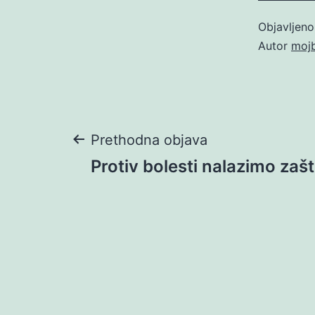
Objavljen
Autor
moj
Navigacija
Prethodna objava
Protiv bolesti nalazimo zašti
objava