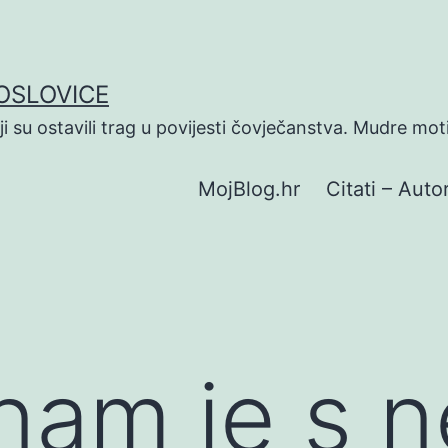
POSLOVICE
koji su ostavili trag u povijesti čovječanstva. Mudre mot
MojBlog.hr
Citati – Autor
nam je s 