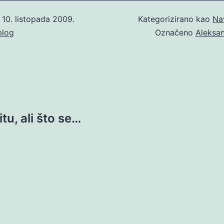
o
10. listopada 2009.
Kategorizirano kao
Na
blog
Označeno
Aleksan
tu, ali što se…