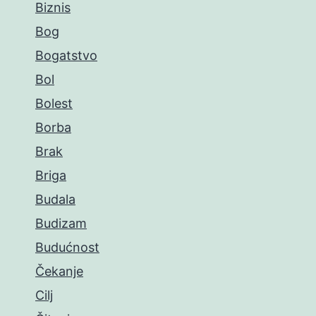
Biznis
Bog
Bogatstvo
Bol
Bolest
Borba
Brak
Briga
Budala
Budizam
Budućnost
Čekanje
Cilj