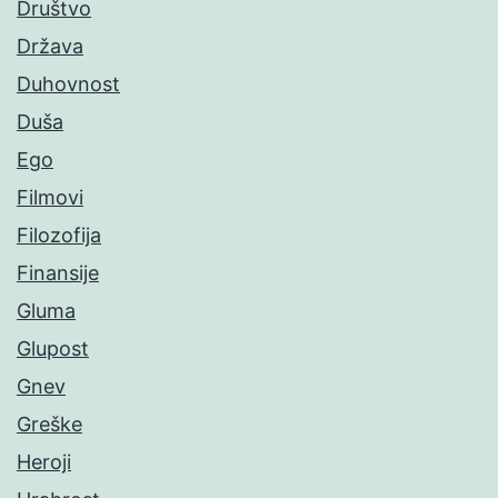
Društvo
Država
Duhovnost
Duša
Ego
Filmovi
Filozofija
Finansije
Gluma
Glupost
Gnev
Greške
Heroji