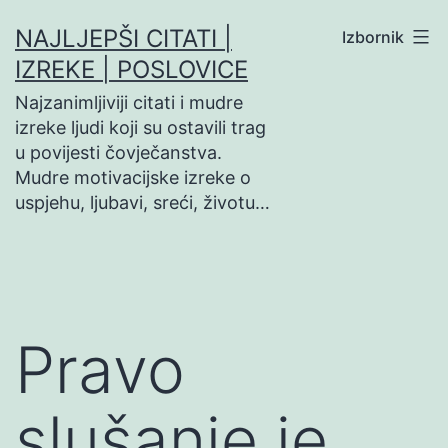
Preskoči
NAJLJEPŠI CITATI |
Izbornik
na
IZREKE | POSLOVICE
sadržaj
Najzanimljiviji citati i mudre
izreke ljudi koji su ostavili trag
u povijesti čovječanstva.
Mudre motivacijske izreke o
uspjehu, ljubavi, sreći, životu…
Pravo
slušanje je