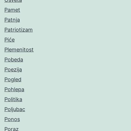
Pamet
Patnja
Patriotizam
Piće
Plemenitost
Pobeda
Poezija
Pogled
Pohlepa
Politika
Poljubac
Ponos
Poraz