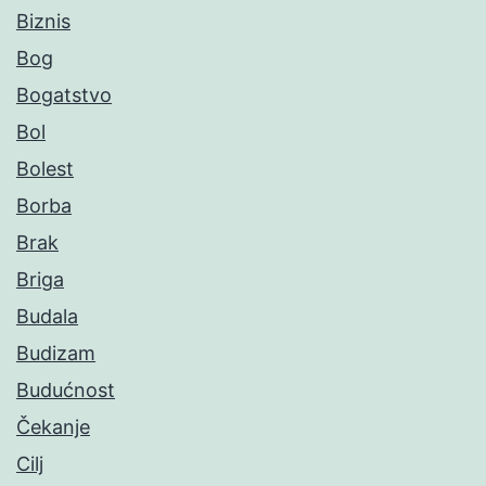
Biznis
Bog
Bogatstvo
Bol
Bolest
Borba
Brak
Briga
Budala
Budizam
Budućnost
Čekanje
Cilj