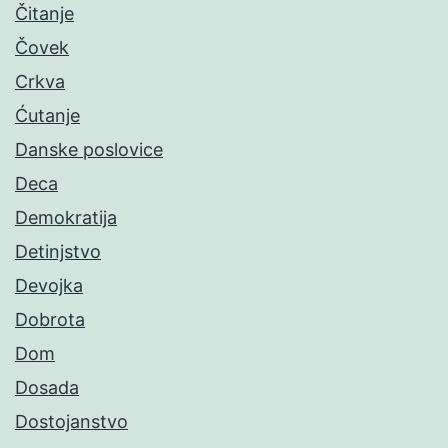
Čitanje
Čovek
Crkva
Ćutanje
Danske poslovice
Deca
Demokratija
Detinjstvo
Devojka
Dobrota
Dom
Dosada
Dostojanstvo