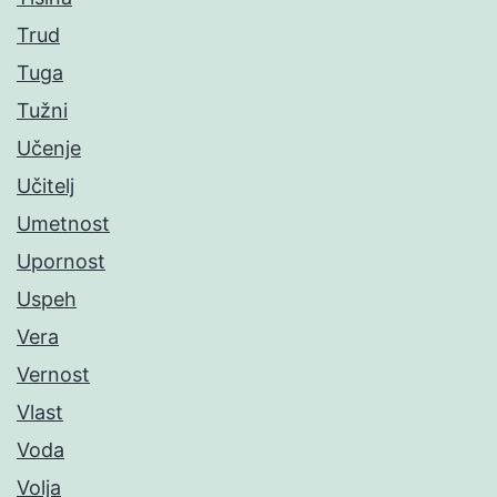
Trud
Tuga
Tužni
Učenje
Učitelj
Umetnost
Upornost
Uspeh
Vera
Vernost
Vlast
Voda
Volja