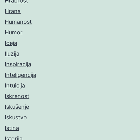
Hrabrost
Hrana
Humanost
Humor
Ideja
Iluzija
Inspiracija
Inteligencija
Intuicija
Iskrenost
Iskušenje
Iskustvo
Istina
Istorija