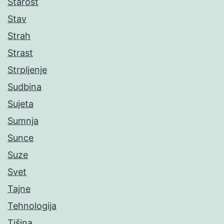
Starost
Stav
Strah
Strast
Strpljenje
Sudbina
Sujeta
Sumnja
Sunce
Suze
Svet
Tajne
Tehnologija
Tišina