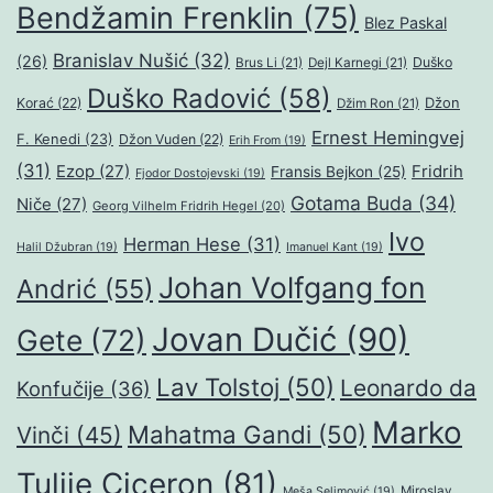
Bendžamin Frenklin
(75)
Blez Paskal
Branislav Nušić
(32)
(26)
Duško
Brus Li
(21)
Dejl Karnegi
(21)
Duško Radović
(58)
Džon
Korać
(22)
Džim Ron
(21)
Ernest Hemingvej
F. Kenedi
(23)
Džon Vuden
(22)
Erih From
(19)
(31)
Ezop
(27)
Fridrih
Fransis Bejkon
(25)
Fjodor Dostojevski
(19)
Gotama Buda
(34)
Niče
(27)
Georg Vilhelm Fridrih Hegel
(20)
Ivo
Herman Hese
(31)
Halil Džubran
(19)
Imanuel Kant
(19)
Johan Volfgang fon
Andrić
(55)
Jovan Dučić
(90)
Gete
(72)
Lav Tolstoj
(50)
Leonardo da
Konfučije
(36)
Marko
Mahatma Gandi
(50)
Vinči
(45)
Tulije Ciceron
(81)
Miroslav
Meša Selimović
(19)