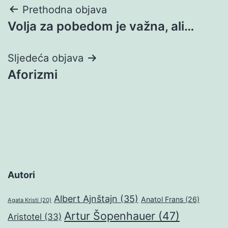
Navigacija
Prethodna objava
Volja za pobedom je važna, ali…
objava
Sljedeća objava
Aforizmi
Autori
Albert Ajnštajn
(35)
Anatol Frans
(26)
Agata Kristi
(20)
Artur Šopenhauer
(47)
Aristotel
(33)