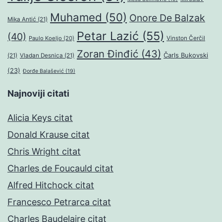
Muhamed
(50)
Onore De Balzak
Mika Antić
(21)
Petar Lazić
(55)
(40)
Paulo Koeljo
(20)
Vinston Čerčil
Zoran Đinđić
(43)
Čarls Bukovski
(21)
Vladan Desnica
(21)
(23)
Đorđe Balašević
(19)
Najnoviji citati
Alicia Keys citat
Donald Krause citat
Chris Wright citat
Charles de Foucauld citat
Alfred Hitchock citat
Francesco Petrarca citat
Charles Baudelaire citat