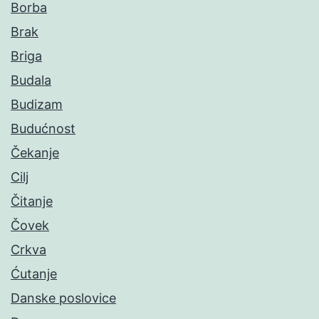
Borba
Brak
Briga
Budala
Budizam
Budućnost
Čekanje
Cilj
Čitanje
Čovek
Crkva
Ćutanje
Danske poslovice