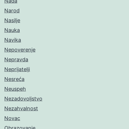
Nada
Narod
Nasilje
Nauka
Navika
Nepoverenje
Nepravda
Neprijatelji
Nesreća
Neuspeh
Nezadovoljstvo
Nezahvalnost
Novac
Obrazovanje