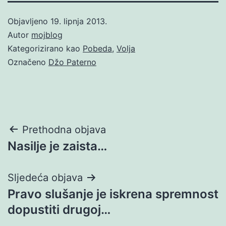
Objavljeno
19. lipnja 2013.
Autor
mojblog
Kategorizirano kao
Pobeda
,
Volja
Označeno
Džo Paterno
Navigacija
Prethodna objava
Nasilje je zaista…
objava
Sljedeća objava
Pravo slušanje je iskrena spremnost
dopustiti drugoj…