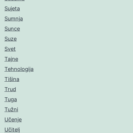
Sujeta
Sumnja
Sunce
Suze
Svet
Tajne
Tehnologija
Tišina
Trud
Tuga
Tužni
Učenje
Učitelj