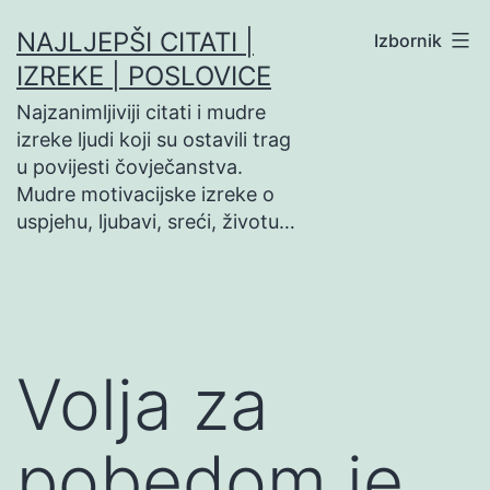
Preskoči
NAJLJEPŠI CITATI |
Izbornik
na
IZREKE | POSLOVICE
sadržaj
Najzanimljiviji citati i mudre
izreke ljudi koji su ostavili trag
u povijesti čovječanstva.
Mudre motivacijske izreke o
uspjehu, ljubavi, sreći, životu…
Volja za
pobedom je