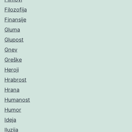
Filozofija
Finansije
Gluma
Glupost
Gnev
Greške
Heroji
Hrabrost
Hrana
Humanost
Humor
Ideja
Iluzija