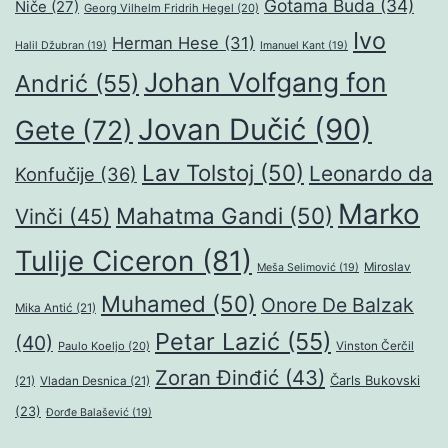
Gotama Buda
(34)
Niče
(27)
Georg Vilhelm Fridrih Hegel
(20)
Ivo
Herman Hese
(31)
Halil Džubran
(19)
Imanuel Kant
(19)
Johan Volfgang fon
Andrić
(55)
Jovan Dučić
(90)
Gete
(72)
Lav Tolstoj
(50)
Leonardo da
Konfučije
(36)
Marko
Mahatma Gandi
(50)
Vinči
(45)
Tulije Ciceron
(81)
Miroslav
Meša Selimović
(19)
Muhamed
(50)
Onore De Balzak
Mika Antić
(21)
Petar Lazić
(55)
(40)
Paulo Koeljo
(20)
Vinston Čerčil
Zoran Đinđić
(43)
Čarls Bukovski
(21)
Vladan Desnica
(21)
(23)
Đorđe Balašević
(19)