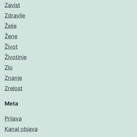
Zavist
Zdravlje
Želje
Žene
Život
Životinje
Zlo
Znanje
Zrelost
Meta
Prijava
Kanal objava