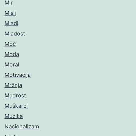
Mir
Misli
Mladi
Mladost
Moć
Moda
Moral
Motivacija
Mržnja
Mudrost
Muškarci
Muzika
Nacionalizam