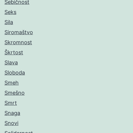
Sebičnost
Seks
Sila
Siromaštvo
Skromnost
Škrtost
Slava
Sloboda
Smeh
Smešno
Smrt
Snaga
Snovi