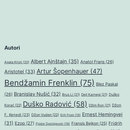
Autori
Albert Ajnštajn
(35)
Anatol Frans
(26)
Agata Kristi
(20)
Artur Šopenhauer
(47)
Aristotel
(33)
Bendžamin Frenklin
(75)
Blez Paskal
Branislav Nušić
(32)
(26)
Duško
Brus Li
(21)
Dejl Karnegi
(21)
Duško Radović
(58)
Džon
Korać
(22)
Džim Ron
(21)
Ernest Hemingvej
F. Kenedi
(23)
Džon Vuden
(22)
Erih From
(19)
(31)
Ezop
(27)
Fridrih
Fransis Bejkon
(25)
Fjodor Dostojevski
(19)