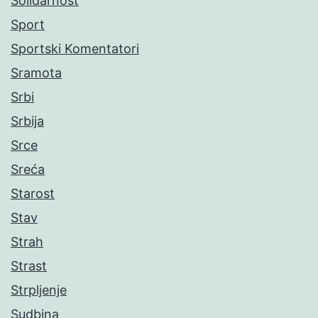
Solidarnost
Sport
Sportski Komentatori
Sramota
Srbi
Srbija
Srce
Sreća
Starost
Stav
Strah
Strast
Strpljenje
Sudbina