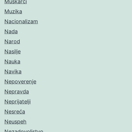
Muškarci
Muzika
Nacionalizam
Nada
Narod
Nasilje
Nauka
Navika
Nepoverenje
Nepravda
Neprijatelji
Nesreća
Neuspeh
Nezadovoljstvo