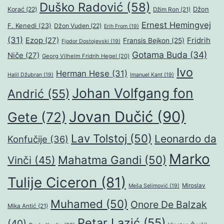
Duško Radović
(58)
Džon
Korać
(22)
Džim Ron
(21)
Ernest Hemingvej
F. Kenedi
(23)
Džon Vuden
(22)
Erih From
(19)
(31)
Ezop
(27)
Fridrih
Fransis Bejkon
(25)
Fjodor Dostojevski
(19)
Gotama Buda
(34)
Niče
(27)
Georg Vilhelm Fridrih Hegel
(20)
Ivo
Herman Hese
(31)
Halil Džubran
(19)
Imanuel Kant
(19)
Johan Volfgang fon
Andrić
(55)
Jovan Dučić
(90)
Gete
(72)
Lav Tolstoj
(50)
Leonardo da
Konfučije
(36)
Marko
Mahatma Gandi
(50)
Vinči
(45)
Tulije Ciceron
(81)
Miroslav
Meša Selimović
(19)
Muhamed
(50)
Onore De Balzak
Mika Antić
(21)
Petar Lazić
(55)
(40)