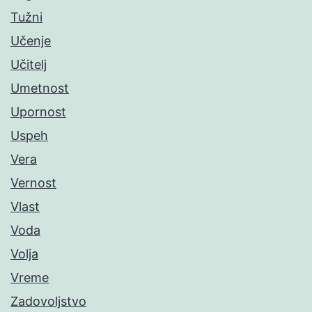
Tužni
Učenje
Učitelj
Umetnost
Upornost
Uspeh
Vera
Vernost
Vlast
Voda
Volja
Vreme
Zadovoljstvo