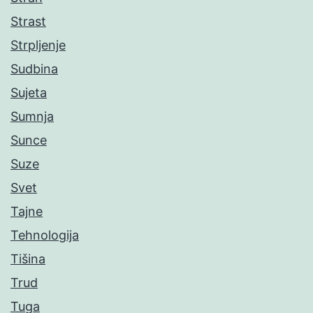
Strast
Strpljenje
Sudbina
Sujeta
Sumnja
Sunce
Suze
Svet
Tajne
Tehnologija
Tišina
Trud
Tuga