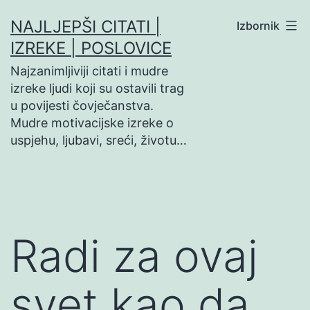
Preskoči
NAJLJEPŠI CITATI |
Izbornik
na
IZREKE | POSLOVICE
sadržaj
Najzanimljiviji citati i mudre
izreke ljudi koji su ostavili trag
u povijesti čovječanstva.
Mudre motivacijske izreke o
uspjehu, ljubavi, sreći, životu…
Radi za ovaj
svet kao da