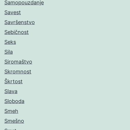
Samopouzdanje
Savest
Savršenstvo
Sebičnost
Seks
Sila
Siromaštvo
Skromnost
Škrtost
Slava
Sloboda
Smeh
Smešno