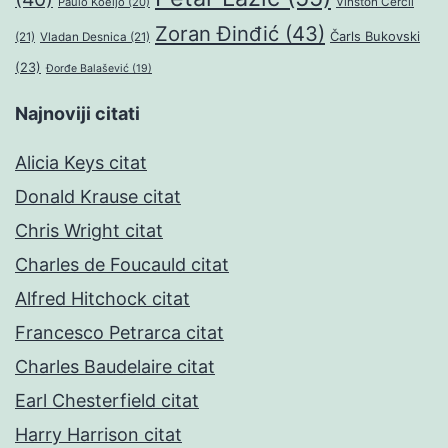
Paulo Koeljo
(20)
Vinston Čerčil
Zoran Đinđić
(43)
Čarls Bukovski
(21)
Vladan Desnica
(21)
(23)
Đorđe Balašević
(19)
Najnoviji citati
Alicia Keys citat
Donald Krause citat
Chris Wright citat
Charles de Foucauld citat
Alfred Hitchock citat
Francesco Petrarca citat
Charles Baudelaire citat
Earl Chesterfield citat
Harry Harrison citat