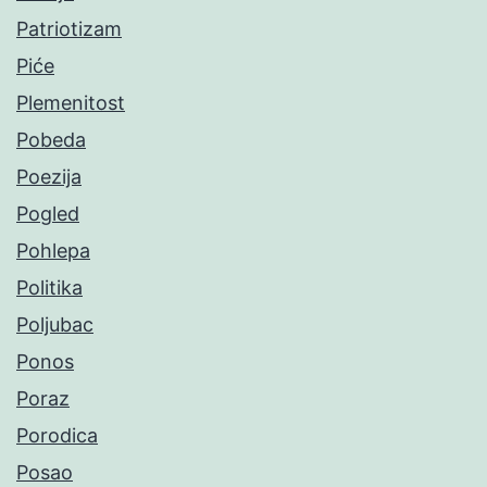
Patriotizam
Piće
Plemenitost
Pobeda
Poezija
Pogled
Pohlepa
Politika
Poljubac
Ponos
Poraz
Porodica
Posao