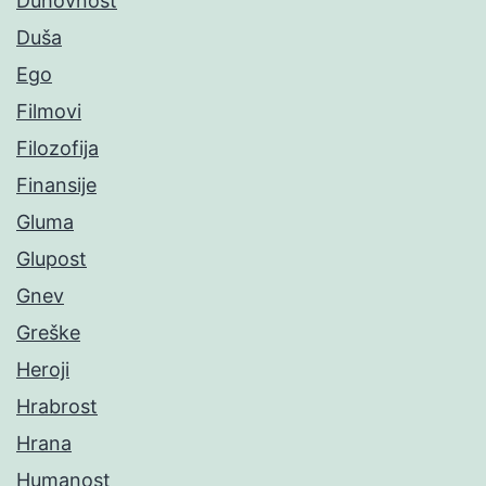
Duhovnost
Duša
Ego
Filmovi
Filozofija
Finansije
Gluma
Glupost
Gnev
Greške
Heroji
Hrabrost
Hrana
Humanost