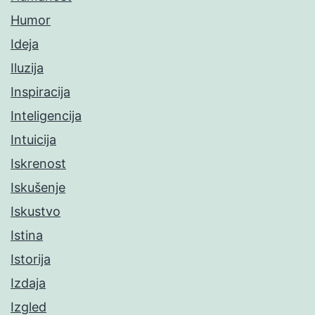
Humor
Ideja
Iluzija
Inspiracija
Inteligencija
Intuicija
Iskrenost
Iskušenje
Iskustvo
Istina
Istorija
Izdaja
Izgled