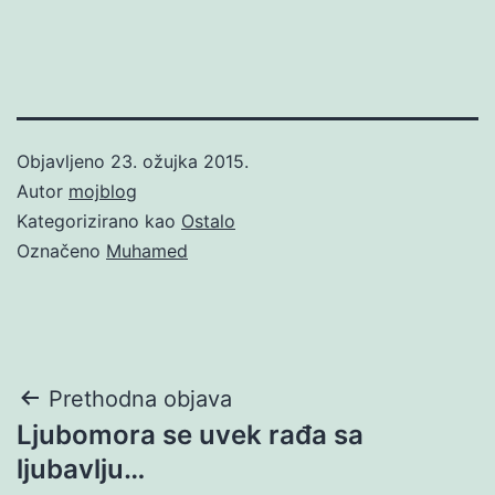
Objavljeno
23. ožujka 2015.
Autor
mojblog
Kategorizirano kao
Ostalo
Označeno
Muhamed
Navigacija
Prethodna objava
Ljubomora se uvek rađa sa
objava
ljubavlju…