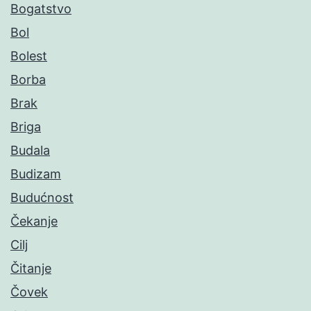
Bogatstvo
Bol
Bolest
Borba
Brak
Briga
Budala
Budizam
Budućnost
Čekanje
Cilj
Čitanje
Čovek