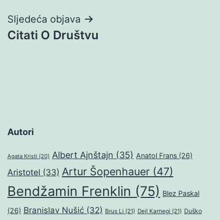
Sljedeća objava
Citati O Društvu
Autori
Albert Ajnštajn
(35)
Anatol Frans
(26)
Agata Kristi
(20)
Artur Šopenhauer
(47)
Aristotel
(33)
Bendžamin Frenklin
(75)
Blez Paskal
Branislav Nušić
(32)
(26)
Duško
Brus Li
(21)
Dejl Karnegi
(21)