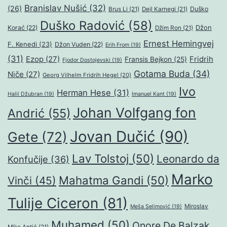
Branislav Nušić
(32)
(26)
Duško
Brus Li
(21)
Dejl Karnegi
(21)
Duško Radović
(58)
Džon
Korać
(22)
Džim Ron
(21)
Ernest Hemingvej
F. Kenedi
(23)
Džon Vuden
(22)
Erih From
(19)
(31)
Ezop
(27)
Fridrih
Fransis Bejkon
(25)
Fjodor Dostojevski
(19)
Gotama Buda
(34)
Niče
(27)
Georg Vilhelm Fridrih Hegel
(20)
Ivo
Herman Hese
(31)
Halil Džubran
(19)
Imanuel Kant
(19)
Johan Volfgang fon
Andrić
(55)
Jovan Dučić
(90)
Gete
(72)
Lav Tolstoj
(50)
Leonardo da
Konfučije
(36)
Marko
Mahatma Gandi
(50)
Vinči
(45)
Tulije Ciceron
(81)
Miroslav
Meša Selimović
(19)
Muhamed
(50)
Onore De Balzak