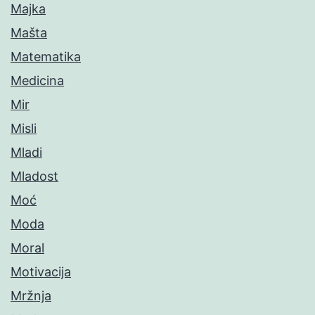
Majka
Mašta
Matematika
Medicina
Mir
Misli
Mladi
Mladost
Moć
Moda
Moral
Motivacija
Mržnja