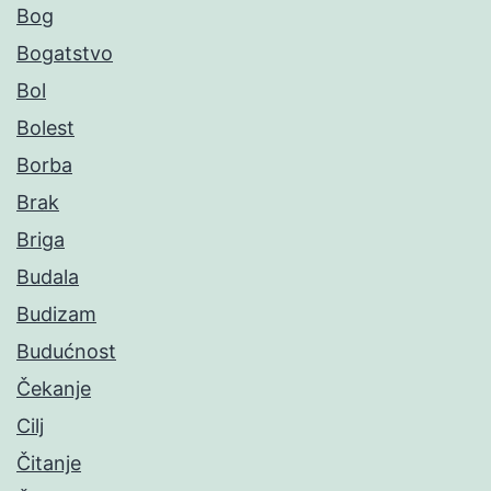
Bog
Bogatstvo
Bol
Bolest
Borba
Brak
Briga
Budala
Budizam
Budućnost
Čekanje
Cilj
Čitanje