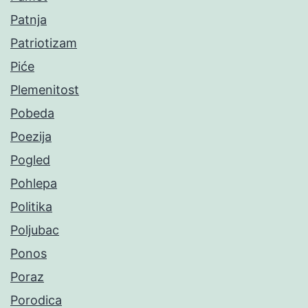
Patnja
Patriotizam
Piće
Plemenitost
Pobeda
Poezija
Pogled
Pohlepa
Politika
Poljubac
Ponos
Poraz
Porodica