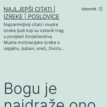
Preskoči
NAJLJEPŠI CITATI |
Izbornik
na
IZREKE | POSLOVICE
sadržaj
Najzanimljiviji citati i mudre
izreke ljudi koji su ostavili trag
u povijesti čovječanstva.
Mudre motivacijske izreke o
uspjehu, ljubavi, sreći, životu…
Bogu je
najdraže ono