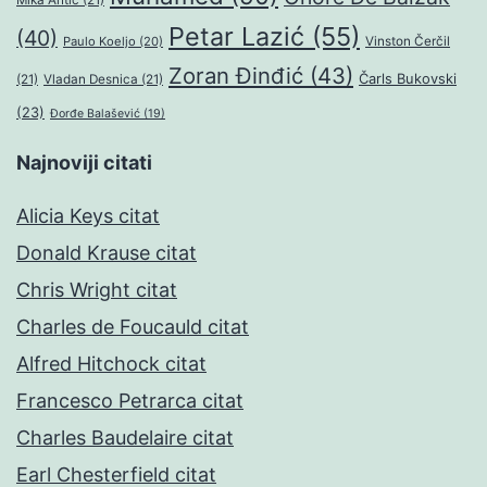
Mika Antić
(21)
Petar Lazić
(55)
(40)
Paulo Koeljo
(20)
Vinston Čerčil
Zoran Đinđić
(43)
Čarls Bukovski
(21)
Vladan Desnica
(21)
(23)
Đorđe Balašević
(19)
Najnoviji citati
Alicia Keys citat
Donald Krause citat
Chris Wright citat
Charles de Foucauld citat
Alfred Hitchock citat
Francesco Petrarca citat
Charles Baudelaire citat
Earl Chesterfield citat