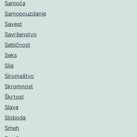
Samoća
Samopouzdanje
Savest
Savršenstvo
Sebičnost
Seks
Sila
Siromaštvo
Skromnost
Škrtost
Slava
Sloboda
Smeh