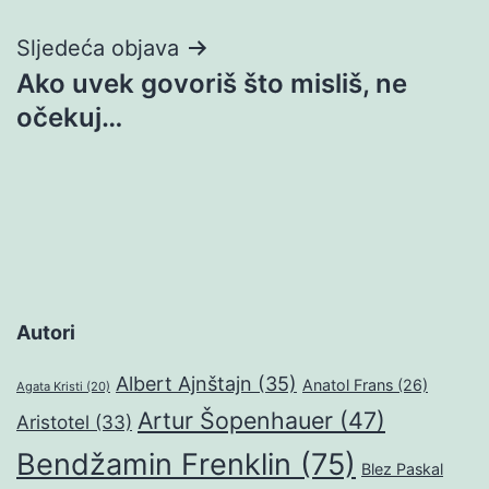
Sljedeća objava
Ako uvek govoriš što misliš, ne
očekuj…
Autori
Albert Ajnštajn
(35)
Anatol Frans
(26)
Agata Kristi
(20)
Artur Šopenhauer
(47)
Aristotel
(33)
Bendžamin Frenklin
(75)
Blez Paskal