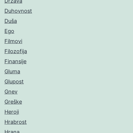
Država
Duhovnost
Duša
Ego
Filmovi
Filozofija
Finansije
Gluma
Glupost
Gnev
Greške
Heroji
Hrabrost
Hrana