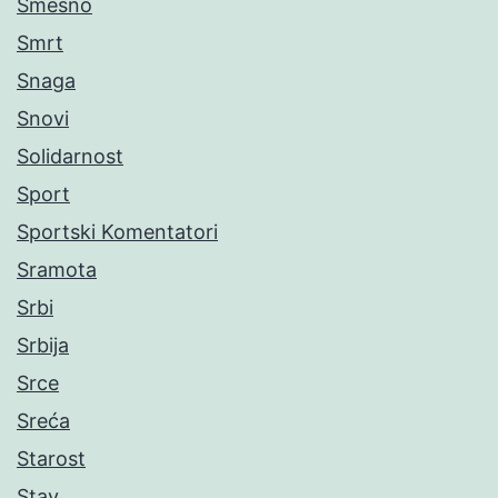
Smešno
Smrt
Snaga
Snovi
Solidarnost
Sport
Sportski Komentatori
Sramota
Srbi
Srbija
Srce
Sreća
Starost
Stav