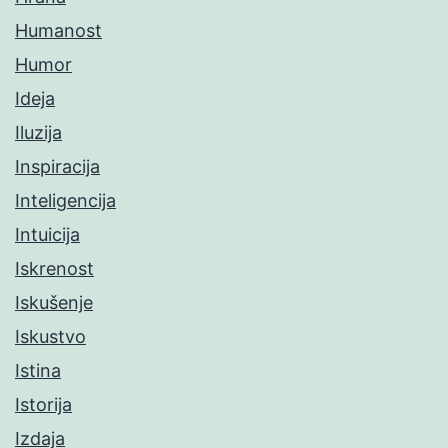
Humanost
Humor
Ideja
Iluzija
Inspiracija
Inteligencija
Intuicija
Iskrenost
Iskušenje
Iskustvo
Istina
Istorija
Izdaja