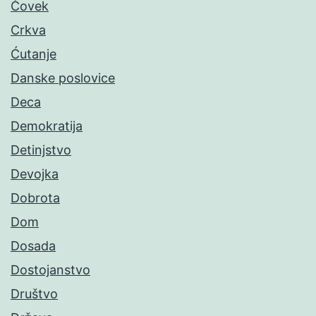
Čovek
Crkva
Ćutanje
Danske poslovice
Deca
Demokratija
Detinjstvo
Devojka
Dobrota
Dom
Dosada
Dostojanstvo
Društvo