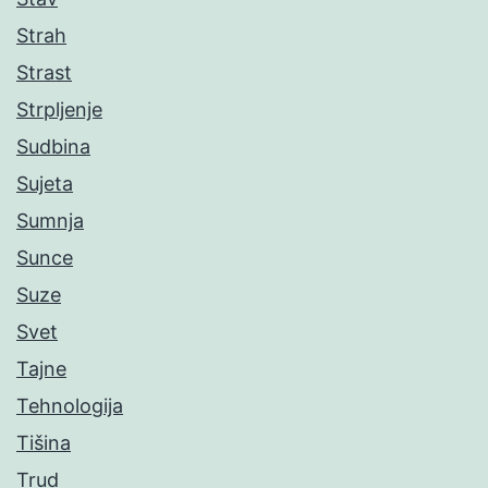
Strah
Strast
Strpljenje
Sudbina
Sujeta
Sumnja
Sunce
Suze
Svet
Tajne
Tehnologija
Tišina
Trud