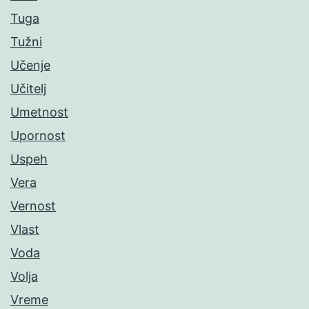
Tuga
Tužni
Učenje
Učitelj
Umetnost
Upornost
Uspeh
Vera
Vernost
Vlast
Voda
Volja
Vreme