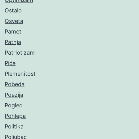
Ostalo
Osveta
Pamet
Patnja
Patriotizam
Piće
Plemenitost
Pobeda
Poezija
Pogled
Pohlepa
Politika
Poljubac