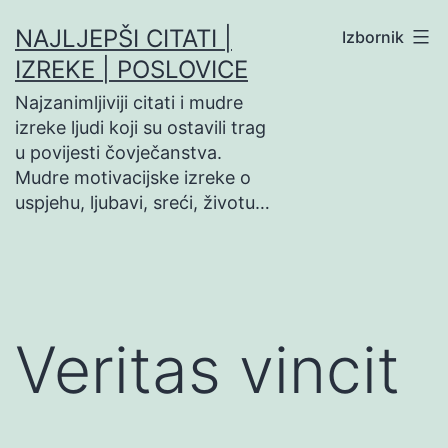
Preskoči
NAJLJEPŠI CITATI |
Izbornik
na
IZREKE | POSLOVICE
sadržaj
Najzanimljiviji citati i mudre
izreke ljudi koji su ostavili trag
u povijesti čovječanstva.
Mudre motivacijske izreke o
uspjehu, ljubavi, sreći, životu…
Veritas vincit