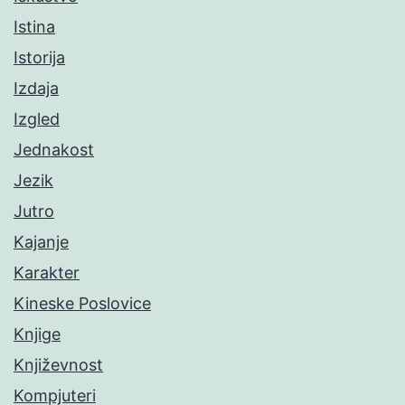
Istina
Istorija
Izdaja
Izgled
Jednakost
Jezik
Jutro
Kajanje
Karakter
Kineske Poslovice
Knjige
Književnost
Kompjuteri