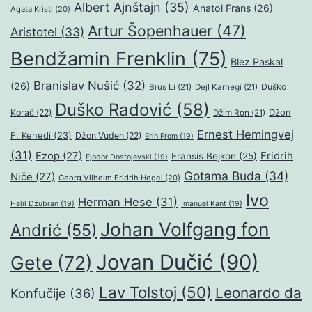
Albert Ajnštajn
(35)
Anatol Frans
(26)
Agata Kristi
(20)
Artur Šopenhauer
(47)
Aristotel
(33)
Bendžamin Frenklin
(75)
Blez Paskal
Branislav Nušić
(32)
(26)
Duško
Brus Li
(21)
Dejl Karnegi
(21)
Duško Radović
(58)
Džon
Korać
(22)
Džim Ron
(21)
Ernest Hemingvej
F. Kenedi
(23)
Džon Vuden
(22)
Erih From
(19)
(31)
Ezop
(27)
Fridrih
Fransis Bejkon
(25)
Fjodor Dostojevski
(19)
Gotama Buda
(34)
Niče
(27)
Georg Vilhelm Fridrih Hegel
(20)
Ivo
Herman Hese
(31)
Halil Džubran
(19)
Imanuel Kant
(19)
Johan Volfgang fon
Andrić
(55)
Jovan Dučić
(90)
Gete
(72)
Lav Tolstoj
(50)
Leonardo da
Konfučije
(36)