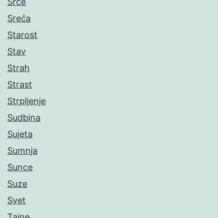
Srce
Sreća
Starost
Stav
Strah
Strast
Strpljenje
Sudbina
Sujeta
Sumnja
Sunce
Suze
Svet
Tajne