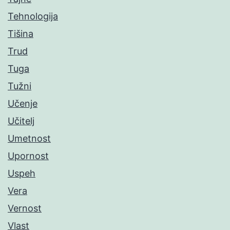
Tehnologija
Tišina
Trud
Tuga
Tužni
Učenje
Učitelj
Umetnost
Upornost
Uspeh
Vera
Vernost
Vlast