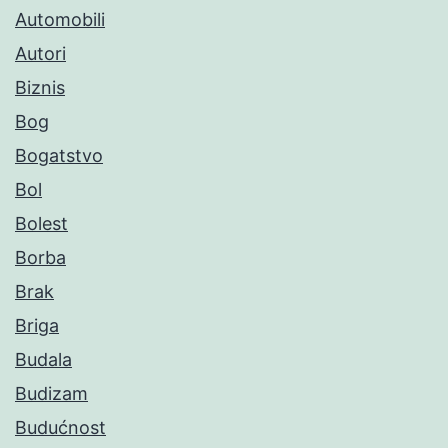
Automobili
Autori
Biznis
Bog
Bogatstvo
Bol
Bolest
Borba
Brak
Briga
Budala
Budizam
Budućnost