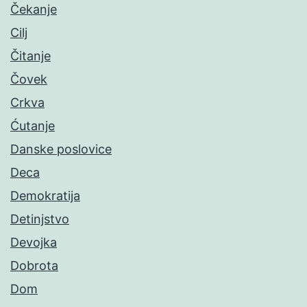
Čekanje
Cilj
Čitanje
Čovek
Crkva
Ćutanje
Danske poslovice
Deca
Demokratija
Detinjstvo
Devojka
Dobrota
Dom