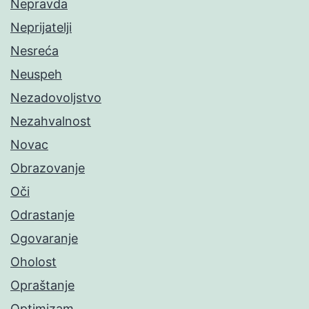
Nepravda
Neprijatelji
Nesreća
Neuspeh
Nezadovoljstvo
Nezahvalnost
Novac
Obrazovanje
Oči
Odrastanje
Ogovaranje
Oholost
Opraštanje
Optimizam