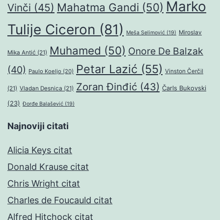
Marko
Mahatma Gandi
(50)
Vinči
(45)
Tulije Ciceron
(81)
Miroslav
Meša Selimović
(19)
Muhamed
(50)
Onore De Balzak
Mika Antić
(21)
Petar Lazić
(55)
(40)
Paulo Koeljo
(20)
Vinston Čerčil
Zoran Đinđić
(43)
Čarls Bukovski
(21)
Vladan Desnica
(21)
(23)
Đorđe Balašević
(19)
Najnoviji citati
Alicia Keys citat
Donald Krause citat
Chris Wright citat
Charles de Foucauld citat
Alfred Hitchock citat