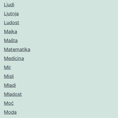
Ljudi
Ljutnja
Ludost
Majka
Mašta
Matematika
Medicina
Mir
Misli
Mladi
Mladost
Moć
Moda