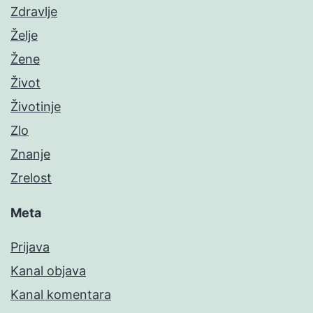
Zdravlje
Želje
Žene
Život
Životinje
Zlo
Znanje
Zrelost
Meta
Prijava
Kanal objava
Kanal komentara