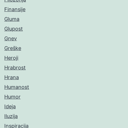
Finansije
Gluma
Glupost
Gnev
Greške
Heroji
Hrabrost
Hrana
Humanost
Humor
Ideja
Iluzija
Inspiracija