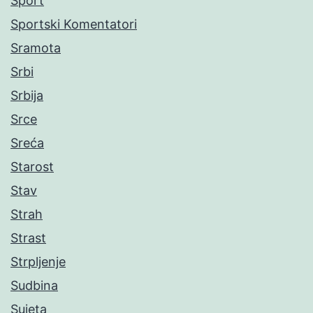
Sport
Sportski Komentatori
Sramota
Srbi
Srbija
Srce
Sreća
Starost
Stav
Strah
Strast
Strpljenje
Sudbina
Sujeta