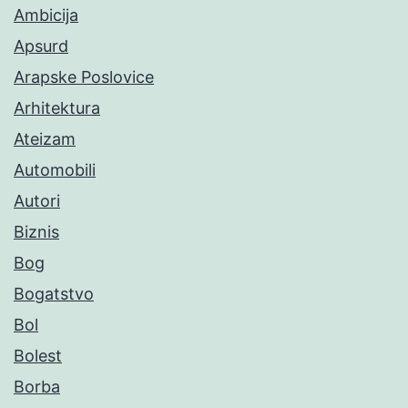
Ambicija
Apsurd
Arapske Poslovice
Arhitektura
Ateizam
Automobili
Autori
Biznis
Bog
Bogatstvo
Bol
Bolest
Borba