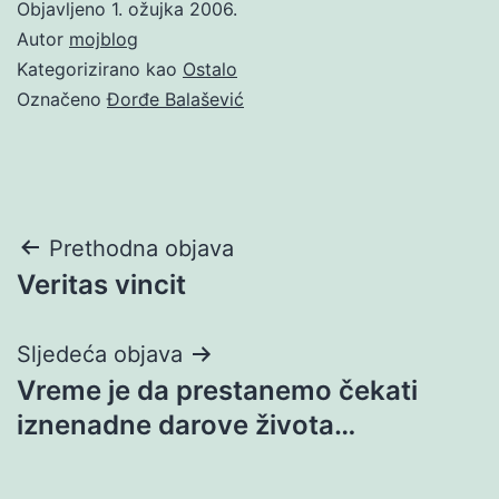
Objavljeno
1. ožujka 2006.
Autor
mojblog
Kategorizirano kao
Ostalo
Označeno
Đorđe Balašević
Navigacija
Prethodna objava
Veritas vincit
objava
Sljedeća objava
Vreme je da prestanemo čekati
iznenadne darove života…