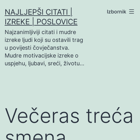
Preskoči
NAJLJEPŠI CITATI |
Izbornik
na
IZREKE | POSLOVICE
sadržaj
Najzanimljiviji citati i mudre
izreke ljudi koji su ostavili trag
u povijesti čovječanstva.
Mudre motivacijske izreke o
uspjehu, ljubavi, sreći, životu…
Večeras treća
smena