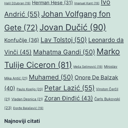
Ivo
Herman Hese
(31)
Halil Džubran
(19)
Imanuel Kant
(19)
Johan Volfgang fon
Andrić
(55)
Jovan Dučić
(90)
Gete
(72)
Lav Tolstoj
(50)
Leonardo da
Konfučije
(36)
Marko
Mahatma Gandi
(50)
Vinči
(45)
Tulije Ciceron
(81)
Miroslav
Meša Selimović
(19)
Muhamed
(50)
Onore De Balzak
Mika Antić
(21)
Petar Lazić
(55)
(40)
Paulo Koeljo
(20)
Vinston Čerčil
Zoran Đinđić
(43)
Čarls Bukovski
(21)
Vladan Desnica
(21)
(23)
Đorđe Balašević
(19)
Najnoviji citati