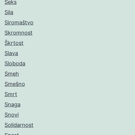
Seks
Sila
Siromaštvo
Skromnost
Škrtost
Slava
Sloboda
Smeh
Smešno
Smrt
Snaga
Snovi
Solidarnost