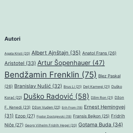
Autori
Albert Ajnštajn
(35)
Anatol Frans
(26)
Agata Kristi
(20)
Artur Šopenhauer
(47)
Aristotel
(33)
Bendžamin Frenklin
(75)
Blez Paskal
Branislav Nušić
(32)
(26)
Duško
Brus Li
(21)
Dejl Karnegi
(21)
Duško Radović
(58)
Džon
Korać
(22)
Džim Ron
(21)
Ernest Hemingvej
F. Kenedi
(23)
Džon Vuden
(22)
Erih From
(19)
(31)
Ezop
(27)
Fridrih
Fransis Bejkon
(25)
Fjodor Dostojevski
(19)
Gotama Buda
(34)
Niče
(27)
Georg Vilhelm Fridrih Hegel
(20)