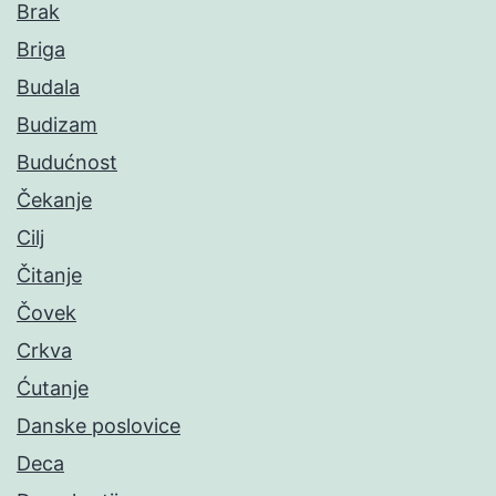
Brak
Briga
Budala
Budizam
Budućnost
Čekanje
Cilj
Čitanje
Čovek
Crkva
Ćutanje
Danske poslovice
Deca