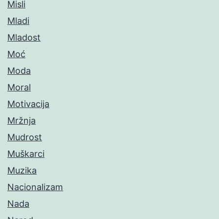
Misli
Mladi
Mladost
Moć
Moda
Moral
Motivacija
Mržnja
Mudrost
Muškarci
Muzika
Nacionalizam
Nada