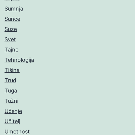
Sumnja
Sunce
Suze
Svet
Tajne
Tehnologija
Tišina
Trud
Tuga
Tužni
Učenje
Učitelj
Umetnost