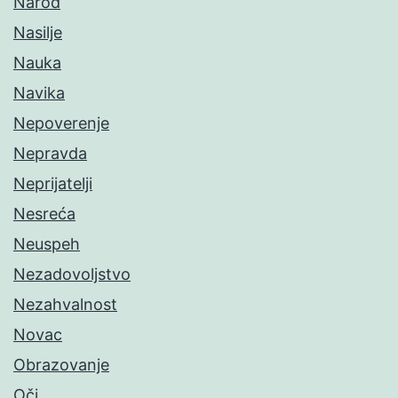
Narod
Nasilje
Nauka
Navika
Nepoverenje
Nepravda
Neprijatelji
Nesreća
Neuspeh
Nezadovoljstvo
Nezahvalnost
Novac
Obrazovanje
Oči