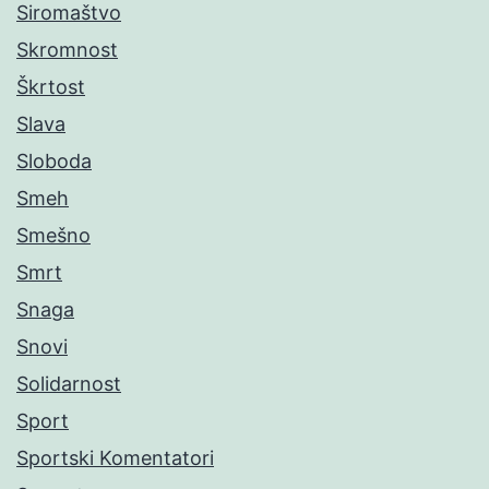
Siromaštvo
Skromnost
Škrtost
Slava
Sloboda
Smeh
Smešno
Smrt
Snaga
Snovi
Solidarnost
Sport
Sportski Komentatori