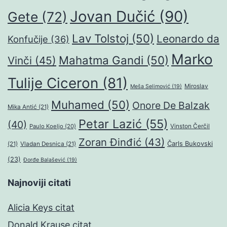
Jovan Dučić
(90)
Gete
(72)
Lav Tolstoj
(50)
Leonardo da
Konfučije
(36)
Marko
Mahatma Gandi
(50)
Vinči
(45)
Tulije Ciceron
(81)
Miroslav
Meša Selimović
(19)
Muhamed
(50)
Onore De Balzak
Mika Antić
(21)
Petar Lazić
(55)
(40)
Paulo Koeljo
(20)
Vinston Čerčil
Zoran Đinđić
(43)
Čarls Bukovski
(21)
Vladan Desnica
(21)
(23)
Đorđe Balašević
(19)
Najnoviji citati
Alicia Keys citat
Donald Krause citat