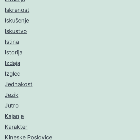
Iskrenost
Iskušenje
Iskustvo
Istina
Istorija
Izdaja
Izgled
Jednakost
Jezik
Jutro
Kajanje
Karakter
Kineske Poslovice