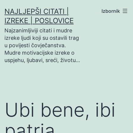
Preskoči
NAJLJEPŠI CITATI |
Izbornik
na
IZREKE | POSLOVICE
sadržaj
Najzanimljiviji citati i mudre
izreke ljudi koji su ostavili trag
u povijesti čovječanstva.
Mudre motivacijske izreke o
uspjehu, ljubavi, sreći, životu…
Ubi bene, ibi
patria