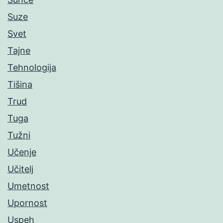
Suze
Svet
Tajne
Tehnologija
Tišina
Trud
Tuga
Tužni
Učenje
Učitelj
Umetnost
Upornost
Uspeh