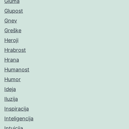
Gluma
Glupost
Gnev
Greške
Heroji
Hrabrost
Hrana
Humanost
Humor
Ideja
Iluzija
Inspiracija
Inteligencija
Intuicija