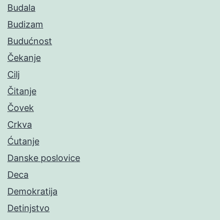
Budala
Budizam
Budućnost
Čekanje
Cilj
Čitanje
Čovek
Crkva
Ćutanje
Danske poslovice
Deca
Demokratija
Detinjstvo