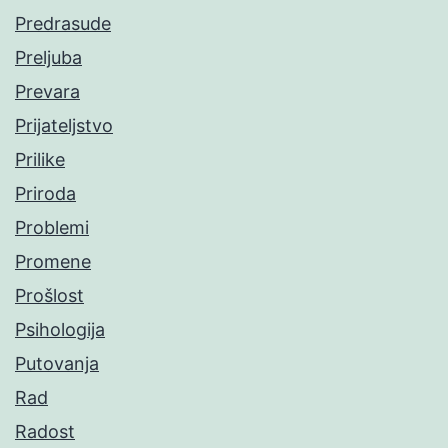
Predrasude
Preljuba
Prevara
Prijateljstvo
Prilike
Priroda
Problemi
Promene
Prošlost
Psihologija
Putovanja
Rad
Radost