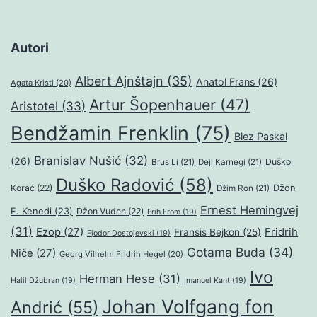
Autori
Albert Ajnštajn
(35)
Anatol Frans
(26)
Agata Kristi
(20)
Artur Šopenhauer
(47)
Aristotel
(33)
Bendžamin Frenklin
(75)
Blez Paskal
Branislav Nušić
(32)
(26)
Duško
Brus Li
(21)
Dejl Karnegi
(21)
Duško Radović
(58)
Džon
Korać
(22)
Džim Ron
(21)
Ernest Hemingvej
F. Kenedi
(23)
Džon Vuden
(22)
Erih From
(19)
(31)
Ezop
(27)
Fridrih
Fransis Bejkon
(25)
Fjodor Dostojevski
(19)
Gotama Buda
(34)
Niče
(27)
Georg Vilhelm Fridrih Hegel
(20)
Ivo
Herman Hese
(31)
Halil Džubran
(19)
Imanuel Kant
(19)
Johan Volfgang fon
Andrić
(55)