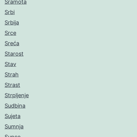
Sramota
Srbi
Srbija
Srce
Sreća
Starost
Stav
Strah
Strast
Strpljenje
Sudbina
Sujeta
Sumnja
Sunce