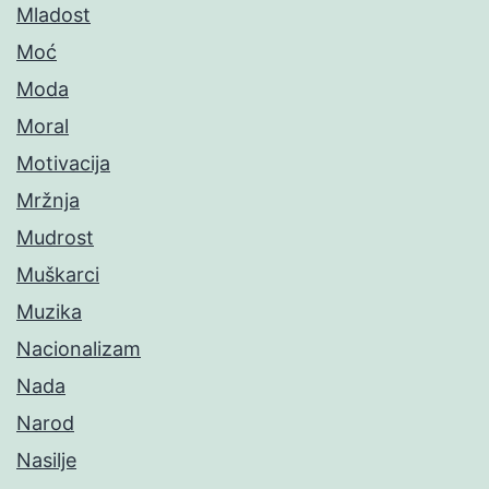
Mladost
Moć
Moda
Moral
Motivacija
Mržnja
Mudrost
Muškarci
Muzika
Nacionalizam
Nada
Narod
Nasilje