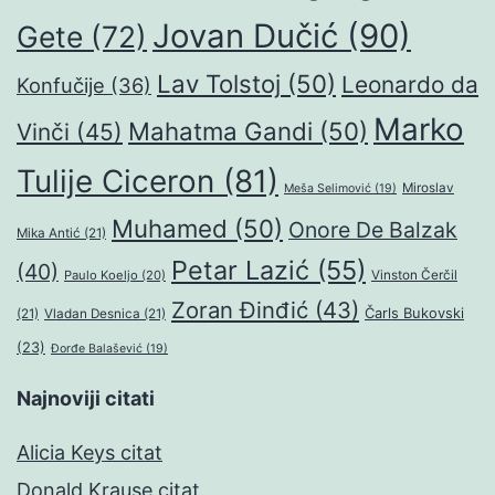
Jovan Dučić
(90)
Gete
(72)
Lav Tolstoj
(50)
Leonardo da
Konfučije
(36)
Marko
Mahatma Gandi
(50)
Vinči
(45)
Tulije Ciceron
(81)
Miroslav
Meša Selimović
(19)
Muhamed
(50)
Onore De Balzak
Mika Antić
(21)
Petar Lazić
(55)
(40)
Paulo Koeljo
(20)
Vinston Čerčil
Zoran Đinđić
(43)
Čarls Bukovski
(21)
Vladan Desnica
(21)
(23)
Đorđe Balašević
(19)
Najnoviji citati
Alicia Keys citat
Donald Krause citat