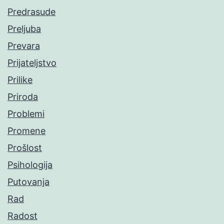
Predrasude
Preljuba
Prevara
Prijateljstvo
Prilike
Priroda
Problemi
Promene
Prošlost
Psihologija
Putovanja
Rad
Radost