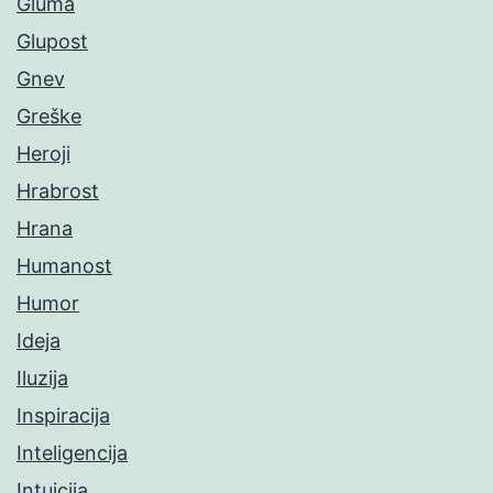
Gluma
Glupost
Gnev
Greške
Heroji
Hrabrost
Hrana
Humanost
Humor
Ideja
Iluzija
Inspiracija
Inteligencija
Intuicija