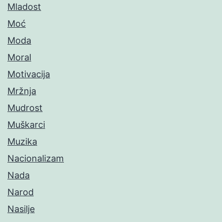
Mladost
Moć
Moda
Moral
Motivacija
Mržnja
Mudrost
Muškarci
Muzika
Nacionalizam
Nada
Narod
Nasilje