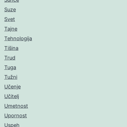
Suze
Svet
Tajne
Tehnologija
Tišina
Trud
Tuga
Tužni
Učenje
Učitelj
Umetnost
Upornost
Uspeh