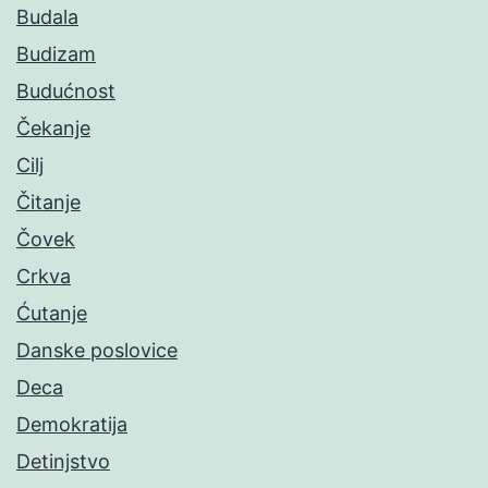
Budala
Budizam
Budućnost
Čekanje
Cilj
Čitanje
Čovek
Crkva
Ćutanje
Danske poslovice
Deca
Demokratija
Detinjstvo