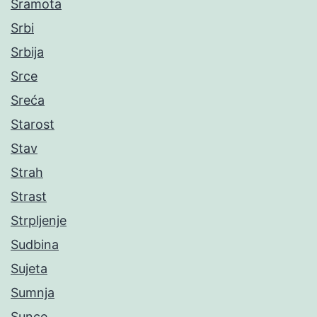
Sramota
Srbi
Srbija
Srce
Sreća
Starost
Stav
Strah
Strast
Strpljenje
Sudbina
Sujeta
Sumnja
Sunce