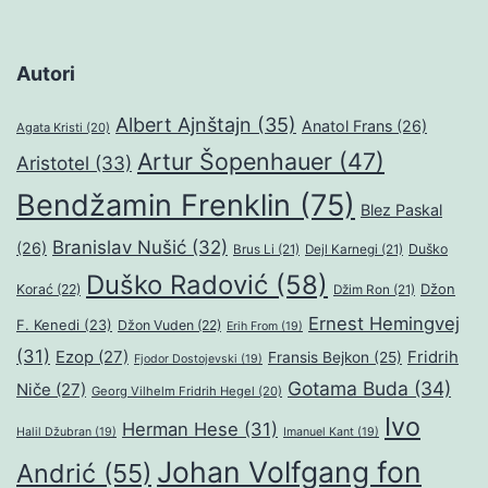
Autori
Albert Ajnštajn
(35)
Anatol Frans
(26)
Agata Kristi
(20)
Artur Šopenhauer
(47)
Aristotel
(33)
Bendžamin Frenklin
(75)
Blez Paskal
Branislav Nušić
(32)
(26)
Duško
Brus Li
(21)
Dejl Karnegi
(21)
Duško Radović
(58)
Džon
Korać
(22)
Džim Ron
(21)
Ernest Hemingvej
F. Kenedi
(23)
Džon Vuden
(22)
Erih From
(19)
(31)
Ezop
(27)
Fridrih
Fransis Bejkon
(25)
Fjodor Dostojevski
(19)
Gotama Buda
(34)
Niče
(27)
Georg Vilhelm Fridrih Hegel
(20)
Ivo
Herman Hese
(31)
Halil Džubran
(19)
Imanuel Kant
(19)
Johan Volfgang fon
Andrić
(55)