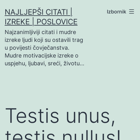
Preskoči
NAJLJEPŠI CITATI |
Izbornik
na
IZREKE | POSLOVICE
sadržaj
Najzanimljiviji citati i mudre
izreke ljudi koji su ostavili trag
u povijesti čovječanstva.
Mudre motivacijske izreke o
uspjehu, ljubavi, sreći, životu…
Testis unus,
testis nullus!