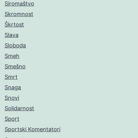
Siromaštvo
Skromnost
Škrtost
Slava
Sloboda
Smeh
Smešno
Smrt
Snaga
Snovi
Solidarnost
Sport
Sportski Komentatori