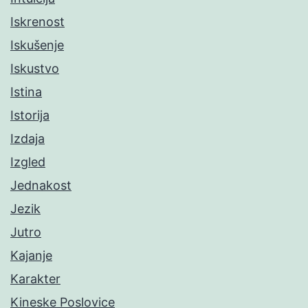
Iskrenost
Iskušenje
Iskustvo
Istina
Istorija
Izdaja
Izgled
Jednakost
Jezik
Jutro
Kajanje
Karakter
Kineske Poslovice