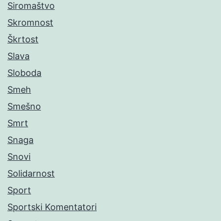
Siromaštvo
Skromnost
Škrtost
Slava
Sloboda
Smeh
Smešno
Smrt
Snaga
Snovi
Solidarnost
Sport
Sportski Komentatori