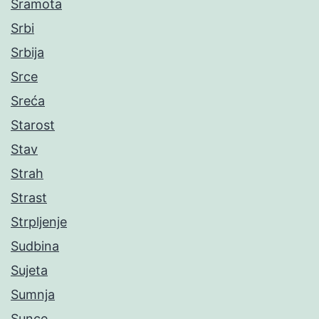
Sramota
Srbi
Srbija
Srce
Sreća
Starost
Stav
Strah
Strast
Strpljenje
Sudbina
Sujeta
Sumnja
Sunce