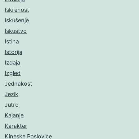
Iskrenost
Iskušenje
Iskustvo
Istina
Istorija
Izdaja
Izgled
Jednakost
Jezik
Jutro
Kajanje
Karakter
Kineske Poslovice