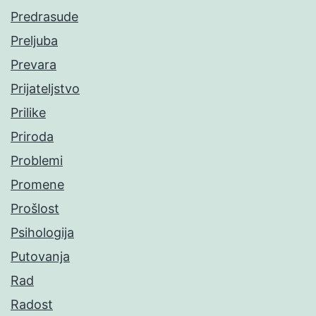
Predrasude
Preljuba
Prevara
Prijateljstvo
Prilike
Priroda
Problemi
Promene
Prošlost
Psihologija
Putovanja
Rad
Radost