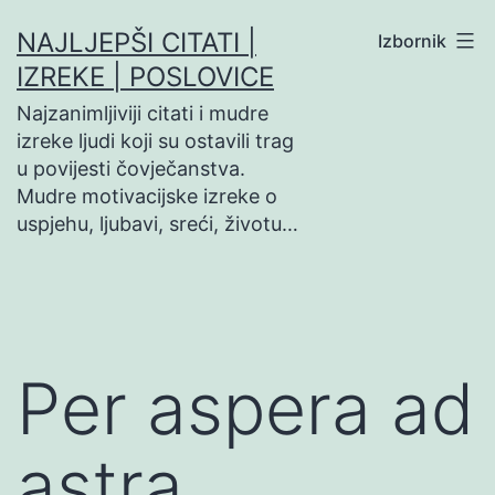
Preskoči
NAJLJEPŠI CITATI |
Izbornik
na
IZREKE | POSLOVICE
sadržaj
Najzanimljiviji citati i mudre
izreke ljudi koji su ostavili trag
u povijesti čovječanstva.
Mudre motivacijske izreke o
uspjehu, ljubavi, sreći, životu…
Per aspera ad
astra