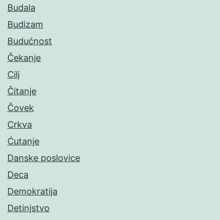
Budala
Budizam
Budućnost
Čekanje
Cilj
Čitanje
Čovek
Crkva
Ćutanje
Danske poslovice
Deca
Demokratija
Detinjstvo