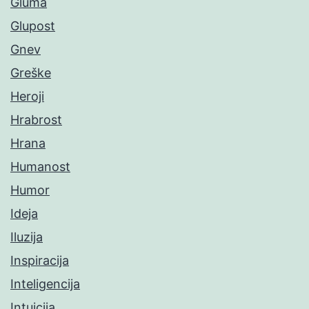
Gluma
Glupost
Gnev
Greške
Heroji
Hrabrost
Hrana
Humanost
Humor
Ideja
Iluzija
Inspiracija
Inteligencija
Intuicija