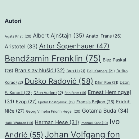
Autori
Albert Ajnštajn
(35)
Anatol Frans
(26)
Agata Kristi
(20)
Artur Šopenhauer
(47)
Aristotel
(33)
Bendžamin Frenklin
(75)
Blez Paskal
Branislav Nušić
(32)
(26)
Duško
Brus Li
(21)
Dejl Karnegi
(21)
Duško Radović
(58)
Džon
Korać
(22)
Džim Ron
(21)
Ernest Hemingvej
F. Kenedi
(23)
Džon Vuden
(22)
Erih From
(19)
(31)
Ezop
(27)
Fridrih
Fransis Bejkon
(25)
Fjodor Dostojevski
(19)
Gotama Buda
(34)
Niče
(27)
Georg Vilhelm Fridrih Hegel
(20)
Ivo
Herman Hese
(31)
Halil Džubran
(19)
Imanuel Kant
(19)
Johan Volfgang fon
Andrić
(55)