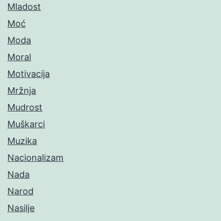
Mladost
Moć
Moda
Moral
Motivacija
Mržnja
Mudrost
Muškarci
Muzika
Nacionalizam
Nada
Narod
Nasilje