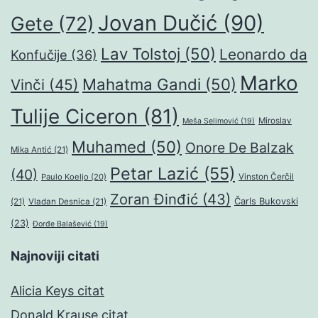
Jovan Dučić
(90)
Gete
(72)
Lav Tolstoj
(50)
Leonardo da
Konfučije
(36)
Marko
Mahatma Gandi
(50)
Vinči
(45)
Tulije Ciceron
(81)
Miroslav
Meša Selimović
(19)
Muhamed
(50)
Onore De Balzak
Mika Antić
(21)
Petar Lazić
(55)
(40)
Paulo Koeljo
(20)
Vinston Čerčil
Zoran Đinđić
(43)
Čarls Bukovski
(21)
Vladan Desnica
(21)
(23)
Đorđe Balašević
(19)
Najnoviji citati
Alicia Keys citat
Donald Krause citat