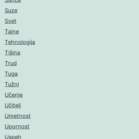
Suze
Svet
Tajne
Tehnologija
Tišina
Trud
Tuga
Tužni
Učenje
Učitelj
Umetnost
Upornost
Uspeh