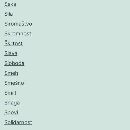
Seks
Sila
Siromaštvo
Skromnost
Škrtost
Slava
Sloboda
Smeh
Smešno
Smrt
Snaga
Snovi
Solidarnost