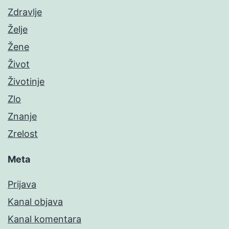
Zdravlje
Želje
Žene
Život
Životinje
Zlo
Znanje
Zrelost
Meta
Prijava
Kanal objava
Kanal komentara