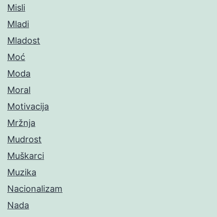
Misli
Mladi
Mladost
Moć
Moda
Moral
Motivacija
Mržnja
Mudrost
Muškarci
Muzika
Nacionalizam
Nada