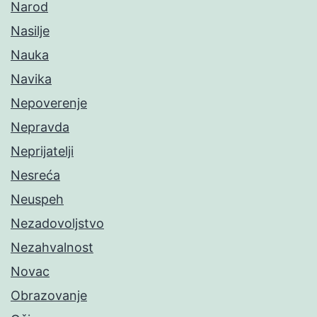
Narod
Nasilje
Nauka
Navika
Nepoverenje
Nepravda
Neprijatelji
Nesreća
Neuspeh
Nezadovoljstvo
Nezahvalnost
Novac
Obrazovanje