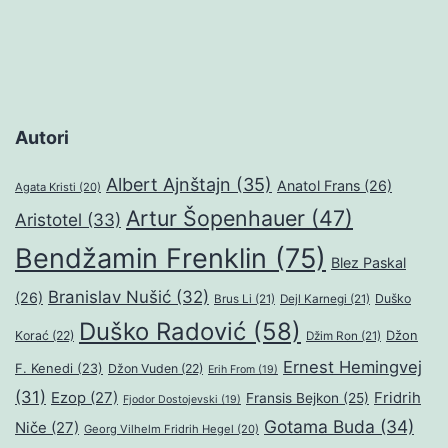
Autori
Albert Ajnštajn
(35)
Anatol Frans
(26)
Agata Kristi
(20)
Artur Šopenhauer
(47)
Aristotel
(33)
Bendžamin Frenklin
(75)
Blez Paskal
Branislav Nušić
(32)
(26)
Duško
Brus Li
(21)
Dejl Karnegi
(21)
Duško Radović
(58)
Džon
Korać
(22)
Džim Ron
(21)
Ernest Hemingvej
F. Kenedi
(23)
Džon Vuden
(22)
Erih From
(19)
(31)
Ezop
(27)
Fridrih
Fransis Bejkon
(25)
Fjodor Dostojevski
(19)
Gotama Buda
(34)
Niče
(27)
Georg Vilhelm Fridrih Hegel
(20)