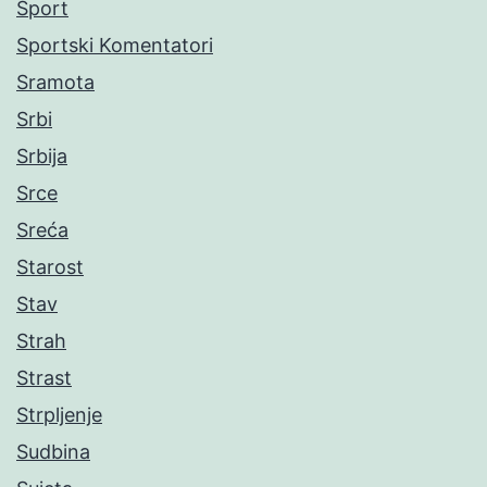
Sport
Sportski Komentatori
Sramota
Srbi
Srbija
Srce
Sreća
Starost
Stav
Strah
Strast
Strpljenje
Sudbina