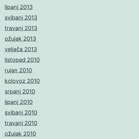
lipanj 2013
svibanj 2013
travanj 2013
ožujak 2013
veljača 2013
listopad 2010
rujan 2010
kolovoz 2010
srpanj 2010
lipanj 2010
svibanj 2010
travanj 2010
ožujak 2010