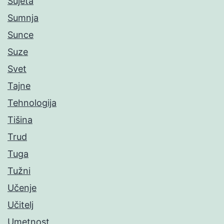
Sujeta
Sumnja
Sunce
Suze
Svet
Tajne
Tehnologija
Tišina
Trud
Tuga
Tužni
Učenje
Učitelj
Umetnost