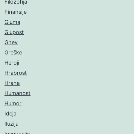
Filozofija
Finansije
Gluma
Glupost
Gnev
Greške
Heroji
Hrabrost
Hrana
Humanost
Humor
Ideja
Iluzija
Inspiracija