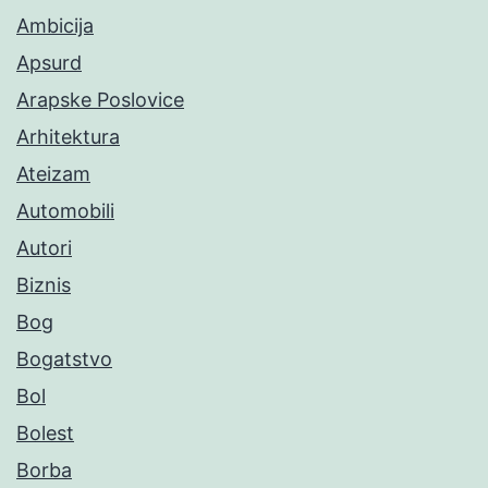
Ambicija
Apsurd
Arapske Poslovice
Arhitektura
Ateizam
Automobili
Autori
Biznis
Bog
Bogatstvo
Bol
Bolest
Borba