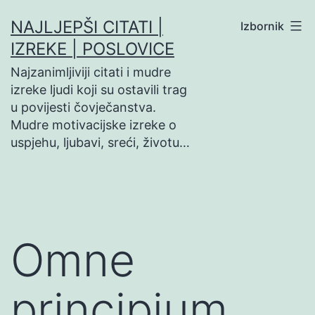
Preskoči
NAJLJEPŠI CITATI |
Izbornik
na
IZREKE | POSLOVICE
sadržaj
Najzanimljiviji citati i mudre
izreke ljudi koji su ostavili trag
u povijesti čovječanstva.
Mudre motivacijske izreke o
uspjehu, ljubavi, sreći, životu…
Omne
principium