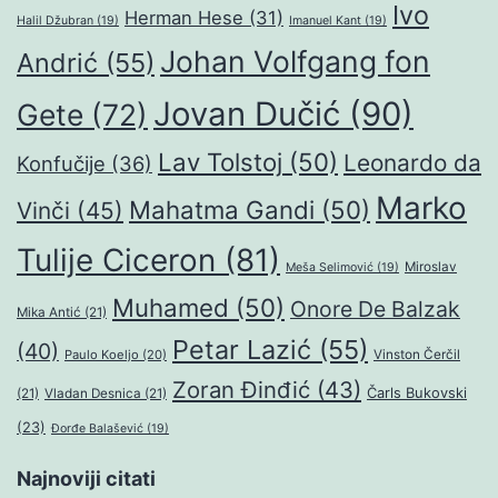
Ivo
Herman Hese
(31)
Halil Džubran
(19)
Imanuel Kant
(19)
Johan Volfgang fon
Andrić
(55)
Jovan Dučić
(90)
Gete
(72)
Lav Tolstoj
(50)
Leonardo da
Konfučije
(36)
Marko
Mahatma Gandi
(50)
Vinči
(45)
Tulije Ciceron
(81)
Miroslav
Meša Selimović
(19)
Muhamed
(50)
Onore De Balzak
Mika Antić
(21)
Petar Lazić
(55)
(40)
Paulo Koeljo
(20)
Vinston Čerčil
Zoran Đinđić
(43)
Čarls Bukovski
(21)
Vladan Desnica
(21)
(23)
Đorđe Balašević
(19)
Najnoviji citati