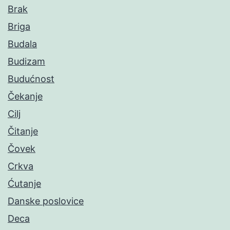
Brak
Briga
Budala
Budizam
Budućnost
Čekanje
Cilj
Čitanje
Čovek
Crkva
Ćutanje
Danske poslovice
Deca