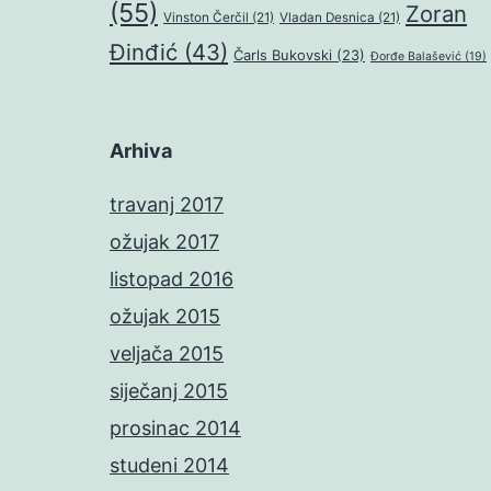
(55)
Zoran
Vinston Čerčil
(21)
Vladan Desnica
(21)
Đinđić
(43)
Čarls Bukovski
(23)
Đorđe Balašević
(19)
Arhiva
travanj 2017
ožujak 2017
listopad 2016
ožujak 2015
veljača 2015
siječanj 2015
prosinac 2014
studeni 2014