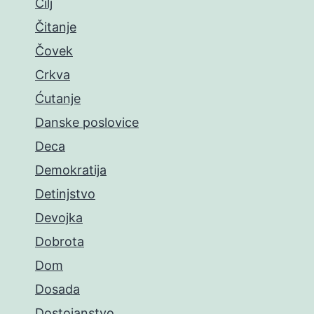
Cilj
Čitanje
Čovek
Crkva
Ćutanje
Danske poslovice
Deca
Demokratija
Detinjstvo
Devojka
Dobrota
Dom
Dosada
Dostojanstvo