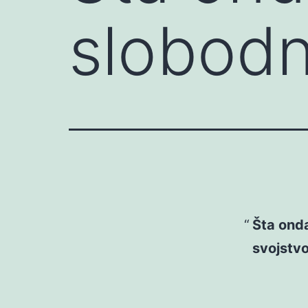
slobodn
Šta onda
svojstvo