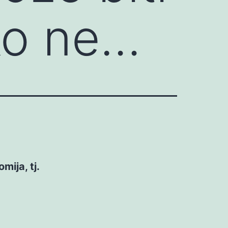
ko ne…
mija, tj.