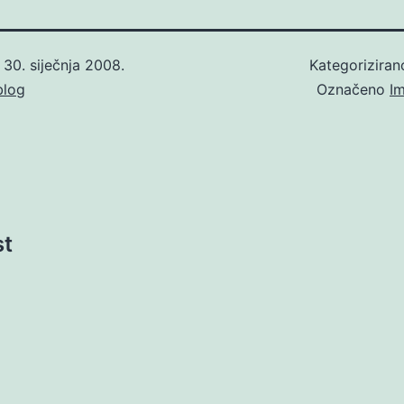
o
30. siječnja 2008.
Kategorizira
blog
Označeno
I
st