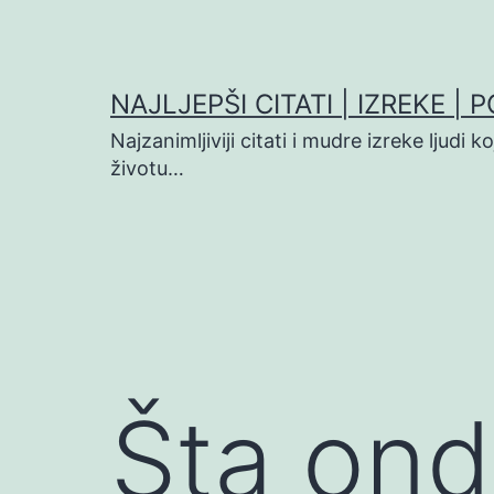
Preskoči
na
sadržaj
NAJLJEPŠI CITATI | IZREKE | 
Najzanimljiviji citati i mudre izreke ljudi 
životu…
Šta ond