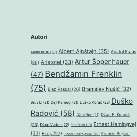
Autori
Albert Ajnštajn
(35)
Anatol Frans
Agata Kristi
(20)
Artur Šopenhauer
Aristotel
(33)
(26)
Bendžamin Frenklin
(47)
(75)
Branislav Nušić
(32)
Blez Paskal
(26)
Duško
Duško Korać
(22)
Brus Li
(21)
Dejl Karnegi
(21)
Radović
(58)
Džon F. Kenedi
Džim Ron
(21)
Ernest Hemingvej
(23)
Džon Vuden
(22)
Erih From
(19)
(31)
Ezop
(27)
Fransis Bejkon
Fjodor Dostojevski
(19)