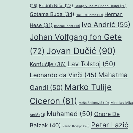
Fridrih Niče
(27)
(25)
Georg Vilhelm Fridrih Hegel
(20)
Gotama Buda
(34)
Herman
Halil Džubran
(19)
Ivo Andrić
(55)
Hese
(31)
Imanuel Kant
(19)
Johan Volfgang fon Gete
Jovan Dučić
(90)
(72)
Lav Tolstoj
(50)
Konfučije
(36)
Mahatma
Leonardo da Vinči
(45)
Marko Tulije
Gandi
(50)
Ciceron
(81)
Miroslav Mika
Meša Selimović
(19)
Muhamed
(50)
Onore De
Antić
(21)
Petar Lazić
Balzak
(40)
Paulo Koeljo
(20)