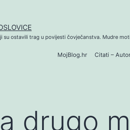
POSLOVICE
koji su ostavili trag u povijesti čovječanstva. Mudre mot
MojBlog.hr
Citati – Autor
a drugo m