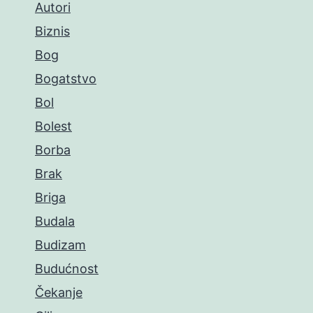
Autori
Biznis
Bog
Bogatstvo
Bol
Bolest
Borba
Brak
Briga
Budala
Budizam
Budućnost
Čekanje