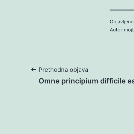
Objavljen
Autor
moj
Navigacija
Prethodna objava
Omne principium difficile e
objava