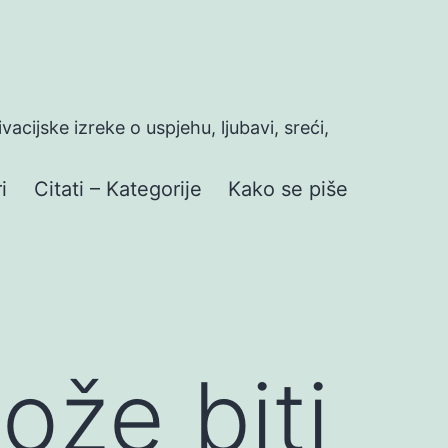
ivacijske izreke o uspjehu, ljubavi, sreći,
i
Citati – Kategorije
Kako se piše
ože biti