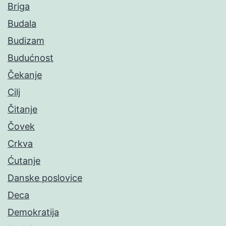
Briga
Budala
Budizam
Budućnost
Čekanje
Cilj
Čitanje
Čovek
Crkva
Ćutanje
Danske poslovice
Deca
Demokratija