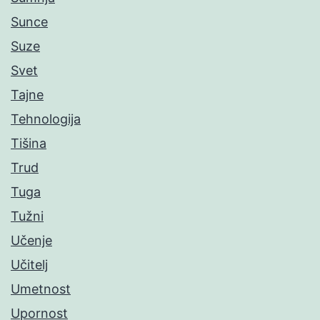
Sunce
Suze
Svet
Tajne
Tehnologija
Tišina
Trud
Tuga
Tužni
Učenje
Učitelj
Umetnost
Upornost