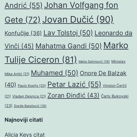
Johan Volfgang fon
Andrić
(55)
Jovan Dučić
(90)
Gete
(72)
Lav Tolstoj
(50)
Leonardo da
Konfučije
(36)
Marko
Mahatma Gandi
(50)
Vinči
(45)
Tulije Ciceron
(81)
Miroslav
Meša Selimović
(19)
Muhamed
(50)
Onore De Balzak
Mika Antić
(21)
Petar Lazić
(55)
(40)
Paulo Koeljo
(20)
Vinston Čerčil
Zoran Đinđić
(43)
Čarls Bukovski
(21)
Vladan Desnica
(21)
(23)
Đorđe Balašević
(19)
Najnoviji citati
Alicia Keys citat