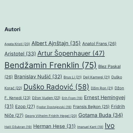
Autori
Albert Ajnštajn
(35)
Anatol Frans
(26)
Agata Kristi
(20)
Artur Šopenhauer
(47)
Aristotel
(33)
Bendžamin Frenklin
(75)
Blez Paskal
Branislav Nušić
(32)
(26)
Duško
Brus Li
(21)
Dejl Karnegi
(21)
Duško Radović
(58)
Džon
Korać
(22)
Džim Ron
(21)
Ernest Hemingvej
F. Kenedi
(23)
Džon Vuden
(22)
Erih From
(19)
(31)
Ezop
(27)
Fridrih
Fransis Bejkon
(25)
Fjodor Dostojevski
(19)
Gotama Buda
(34)
Niče
(27)
Georg Vilhelm Fridrih Hegel
(20)
Ivo
Herman Hese
(31)
Halil Džubran
(19)
Imanuel Kant
(19)