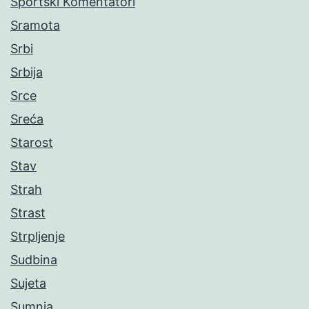
Sportski Komentatori
Sramota
Srbi
Srbija
Srce
Sreća
Starost
Stav
Strah
Strast
Strpljenje
Sudbina
Sujeta
Sumnja