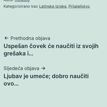
Kategorizirano kao
Latinske Izreke
,
Prijateljstvo
Navigacija
Prethodna objava
Uspešan čovek će naučiti iz svojih
objava
grešaka i…
Sljedeća objava
Ljubav je umeće; dobro naučiti
ovo…