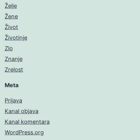
Želje
Žene
Život
Životinje
Zlo
Znanje
Zrelost
Meta
Prijava
Kanal objava
Kanal komentara
WordPress.org