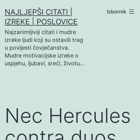
Preskoči
NAJLJEPŠI CITATI |
Izbornik
na
IZREKE | POSLOVICE
sadržaj
Najzanimljiviji citati i mudre
izreke ljudi koji su ostavili trag
u povijesti čovječanstva.
Mudre motivacijske izreke o
uspjehu, ljubavi, sreći, životu…
Nec Hercules
contra duos