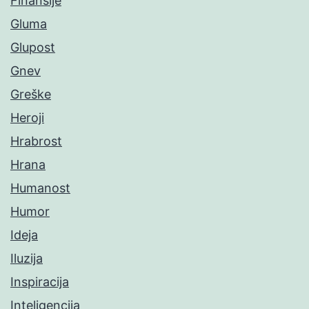
Finansije
Gluma
Glupost
Gnev
Greške
Heroji
Hrabrost
Hrana
Humanost
Humor
Ideja
Iluzija
Inspiracija
Inteligencija