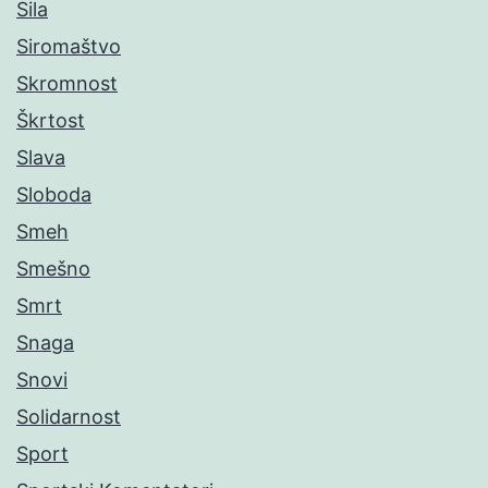
Sila
Siromaštvo
Skromnost
Škrtost
Slava
Sloboda
Smeh
Smešno
Smrt
Snaga
Snovi
Solidarnost
Sport