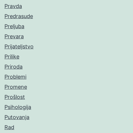
Pravda
Predrasude
Preljuba
Prevara
Prijateljstvo
Prilike
Priroda
Problemi
Promene
Prošlost
Psihologija
Putovanja
Rad