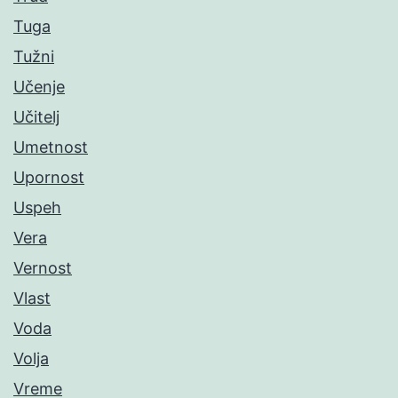
Tuga
Tužni
Učenje
Učitelj
Umetnost
Upornost
Uspeh
Vera
Vernost
Vlast
Voda
Volja
Vreme