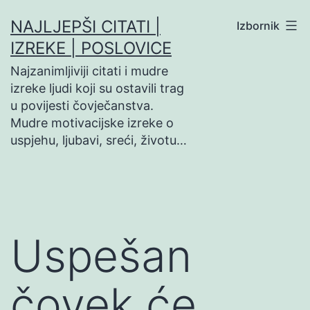
Preskoči
NAJLJEPŠI CITATI |
Izbornik
na
IZREKE | POSLOVICE
sadržaj
Najzanimljiviji citati i mudre
izreke ljudi koji su ostavili trag
u povijesti čovječanstva.
Mudre motivacijske izreke o
uspjehu, ljubavi, sreći, životu…
Uspešan
čovek će