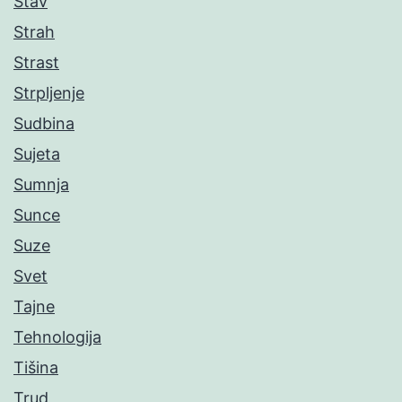
Stav
Strah
Strast
Strpljenje
Sudbina
Sujeta
Sumnja
Sunce
Suze
Svet
Tajne
Tehnologija
Tišina
Trud