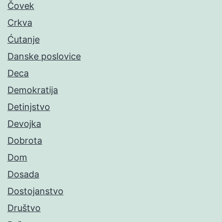
Čovek
Crkva
Ćutanje
Danske poslovice
Deca
Demokratija
Detinjstvo
Devojka
Dobrota
Dom
Dosada
Dostojanstvo
Društvo