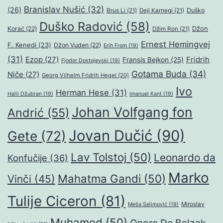
Branislav Nušić
(32)
(26)
Duško
Brus Li
(21)
Dejl Karnegi
(21)
Duško Radović
(58)
Džon
Korać
(22)
Džim Ron
(21)
Ernest Hemingvej
F. Kenedi
(23)
Džon Vuden
(22)
Erih From
(19)
(31)
Ezop
(27)
Fridrih
Fransis Bejkon
(25)
Fjodor Dostojevski
(19)
Gotama Buda
(34)
Niče
(27)
Georg Vilhelm Fridrih Hegel
(20)
Ivo
Herman Hese
(31)
Halil Džubran
(19)
Imanuel Kant
(19)
Johan Volfgang fon
Andrić
(55)
Jovan Dučić
(90)
Gete
(72)
Lav Tolstoj
(50)
Leonardo da
Konfučije
(36)
Marko
Mahatma Gandi
(50)
Vinči
(45)
Tulije Ciceron
(81)
Miroslav
Meša Selimović
(19)
Muhamed
(50)