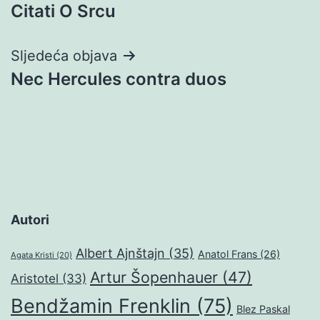
Citati O Srcu
objava
Sljedeća objava
Nec Hercules contra duos
Autori
Albert Ajnštajn
(35)
Anatol Frans
(26)
Agata Kristi
(20)
Artur Šopenhauer
(47)
Aristotel
(33)
Bendžamin Frenklin
(75)
Blez Paskal