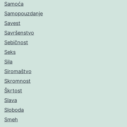
Samoća
Samopouzdanje
Savest
Savršenstvo
Sebičnost
Seks
Sila
Siromaštvo
Skromnost
Škrtost
Slava
Sloboda
Smeh