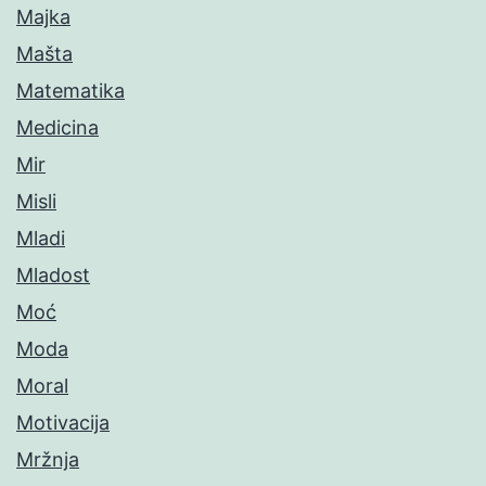
Majka
Mašta
Matematika
Medicina
Mir
Misli
Mladi
Mladost
Moć
Moda
Moral
Motivacija
Mržnja