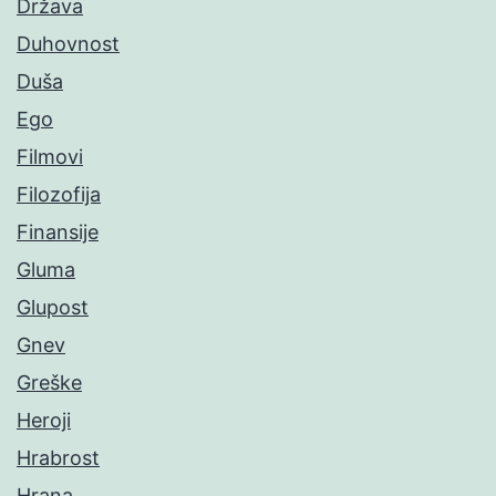
Država
Duhovnost
Duša
Ego
Filmovi
Filozofija
Finansije
Gluma
Glupost
Gnev
Greške
Heroji
Hrabrost
Hrana