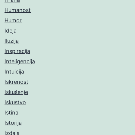
Humanost
Humor
Ideja
Iluzija
Inspiracija
Inteligencija
Intuicija
Iskrenost
Iskušenje
Iskustvo
Istina
Istorija
Izdaja