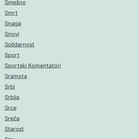
Smešno
Smrt
Snaga
Snovi
Solidarnost
Sport
Sportski Komentatori
Sramota
Srbi
Srbija
Srce
Sreća
Starost