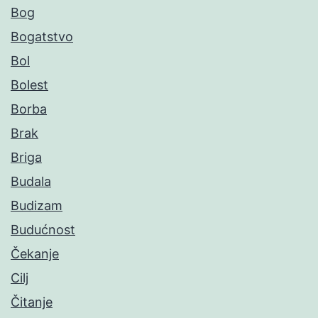
Bog
Bogatstvo
Bol
Bolest
Borba
Brak
Briga
Budala
Budizam
Budućnost
Čekanje
Cilj
Čitanje