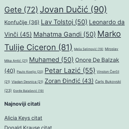
Jovan Dučić
(90)
Gete
(72)
Lav Tolstoj
(50)
Leonardo da
Konfučije
(36)
Marko
Mahatma Gandi
(50)
Vinči
(45)
Tulije Ciceron
(81)
Miroslav
Meša Selimović
(19)
Muhamed
(50)
Onore De Balzak
Mika Antić
(21)
Petar Lazić
(55)
(40)
Paulo Koeljo
(20)
Vinston Čerčil
Zoran Đinđić
(43)
Čarls Bukovski
(21)
Vladan Desnica
(21)
(23)
Đorđe Balašević
(19)
Najnoviji citati
Alicia Keys citat
Donald Krause citat