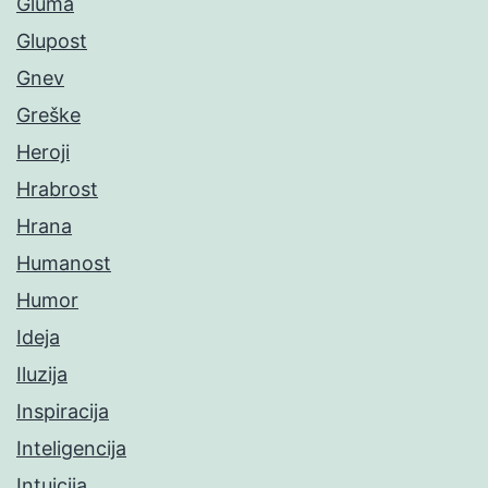
Gluma
Glupost
Gnev
Greške
Heroji
Hrabrost
Hrana
Humanost
Humor
Ideja
Iluzija
Inspiracija
Inteligencija
Intuicija