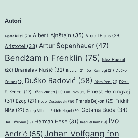
Autori
Albert Ajnštajn
(35)
Anatol Frans
(26)
Agata Kristi
(20)
Artur Šopenhauer
(47)
Aristotel
(33)
Bendžamin Frenklin
(75)
Blez Paskal
Branislav Nušić
(32)
(26)
Duško
Brus Li
(21)
Dejl Karnegi
(21)
Duško Radović
(58)
Džon
Korać
(22)
Džim Ron
(21)
Ernest Hemingvej
F. Kenedi
(23)
Džon Vuden
(22)
Erih From
(19)
(31)
Ezop
(27)
Fridrih
Fransis Bejkon
(25)
Fjodor Dostojevski
(19)
Gotama Buda
(34)
Niče
(27)
Georg Vilhelm Fridrih Hegel
(20)
Ivo
Herman Hese
(31)
Halil Džubran
(19)
Imanuel Kant
(19)
Johan Volfgang fon
Andrić
(55)