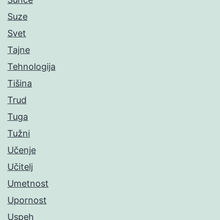
Suze
Svet
Tajne
Tehnologija
Tišina
Trud
Tuga
Tužni
Učenje
Učitelj
Umetnost
Upornost
Uspeh