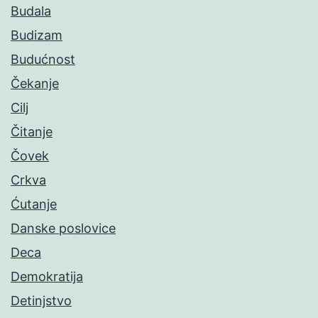
Budala
Budizam
Budućnost
Čekanje
Cilj
Čitanje
Čovek
Crkva
Ćutanje
Danske poslovice
Deca
Demokratija
Detinjstvo