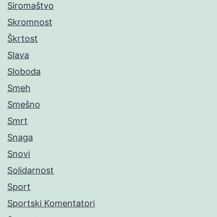
Siromaštvo
Skromnost
Škrtost
Slava
Sloboda
Smeh
Smešno
Smrt
Snaga
Snovi
Solidarnost
Sport
Sportski Komentatori