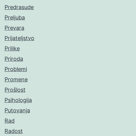
Predrasude
Preljuba
Prevara
Prijateljstvo
Prilike
Priroda
Problemi
Promene
Prošlost
Psihologija
Putovanja
Rad
Radost