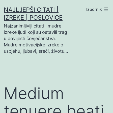
Preskoči
NAJLJEPŠI CITATI |
Izbornik
na
IZREKE | POSLOVICE
sadržaj
Najzanimljiviji citati i mudre
izreke ljudi koji su ostavili trag
u povijesti čovječanstva.
Mudre motivacijske izreke o
uspjehu, ljubavi, sreći, životu…
Medium
tenuere beati