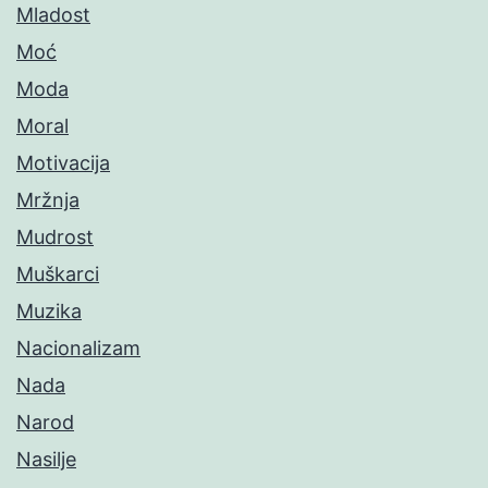
Mladost
Moć
Moda
Moral
Motivacija
Mržnja
Mudrost
Muškarci
Muzika
Nacionalizam
Nada
Narod
Nasilje