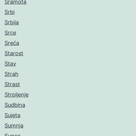
Sramota
Srbi
Srbija
Srce
Sreća
Starost
Stav
Strah
Strast
Strpljenje
Sudbina
Sujeta
Sumnja
Sunce