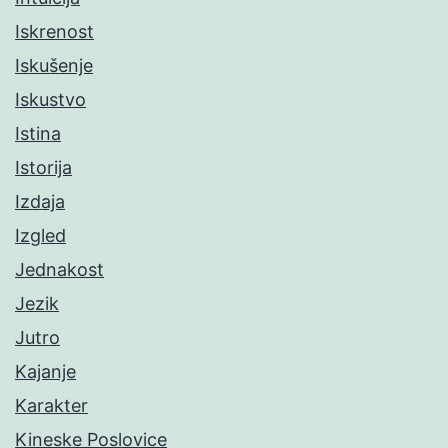
Iskrenost
Iskušenje
Iskustvo
Istina
Istorija
Izdaja
Izgled
Jednakost
Jezik
Jutro
Kajanje
Karakter
Kineske Poslovice