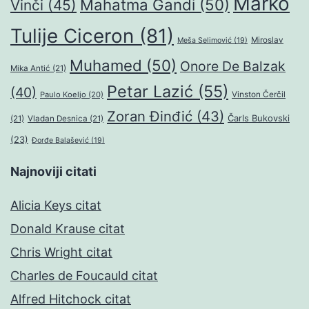
Marko
Mahatma Gandi
(50)
Vinči
(45)
Tulije Ciceron
(81)
Miroslav
Meša Selimović
(19)
Muhamed
(50)
Onore De Balzak
Mika Antić
(21)
Petar Lazić
(55)
(40)
Paulo Koeljo
(20)
Vinston Čerčil
Zoran Đinđić
(43)
Čarls Bukovski
(21)
Vladan Desnica
(21)
(23)
Đorđe Balašević
(19)
Najnoviji citati
Alicia Keys citat
Donald Krause citat
Chris Wright citat
Charles de Foucauld citat
Alfred Hitchock citat