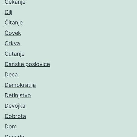
Čekanje
Cilj
Čitanje
Čovek
Crkva
Ćutanje
Danske poslovice
Deca
Demokratija
Detinjstvo
Devojka
Dobrota
Dom
Dosada