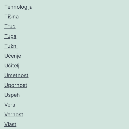
Tehnologija
Tišina
Trud
Tuga
Tužni
Učenje
Učitelj
Umetnost
Upornost
Uspeh
Vera
Vernost
Vlast