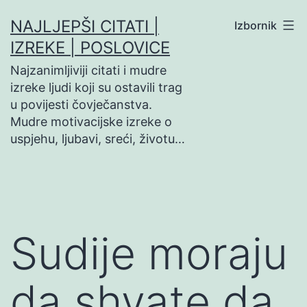
Preskoči
NAJLJEPŠI CITATI |
Izbornik
na
IZREKE | POSLOVICE
sadržaj
Najzanimljiviji citati i mudre
izreke ljudi koji su ostavili trag
u povijesti čovječanstva.
Mudre motivacijske izreke o
uspjehu, ljubavi, sreći, životu…
Sudije moraju
da shvate da