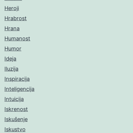
Heroji
Hrabrost
Hrana
Humanost
Humor
Ideja
Iluzija
Inspiracija
Inteligencija
Intuicija
Iskrenost
Iskušenje
Iskustvo