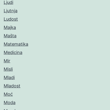
Ljudi
Ljutnja
Ludost
Majka
Mašta
Matematika
Medicina
Mir
Misli
Mladi
Mladost
Moć
Moda