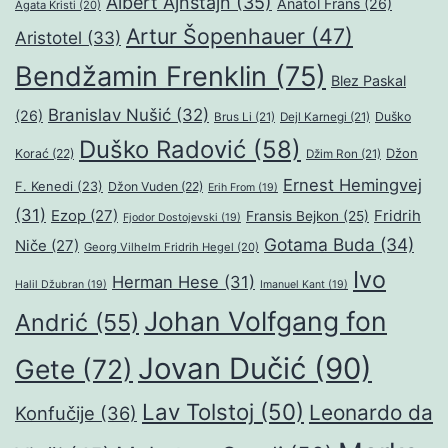
Albert Ajnštajn
(35)
Anatol Frans
(26)
Agata Kristi
(20)
Artur Šopenhauer
(47)
Aristotel
(33)
Bendžamin Frenklin
(75)
Blez Paskal
Branislav Nušić
(32)
(26)
Duško
Brus Li
(21)
Dejl Karnegi
(21)
Duško Radović
(58)
Džon
Korać
(22)
Džim Ron
(21)
Ernest Hemingvej
F. Kenedi
(23)
Džon Vuden
(22)
Erih From
(19)
(31)
Ezop
(27)
Fridrih
Fransis Bejkon
(25)
Fjodor Dostojevski
(19)
Gotama Buda
(34)
Niče
(27)
Georg Vilhelm Fridrih Hegel
(20)
Ivo
Herman Hese
(31)
Halil Džubran
(19)
Imanuel Kant
(19)
Johan Volfgang fon
Andrić
(55)
Jovan Dučić
(90)
Gete
(72)
Lav Tolstoj
(50)
Leonardo da
Konfučije
(36)