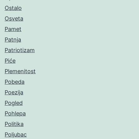
Ostalo
Osveta
Pamet
Patnja
Patriotizam
Piće
Plemenitost
Pobeda
Poezija
Pogled
Pohlepa
Politika
Poljubac