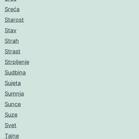
Sreća
Starost
Stav
Strah
Strast
Strpljenje
Sudbina
Sujeta
Sumnja
Sunce
Suze
Svet
Tajne