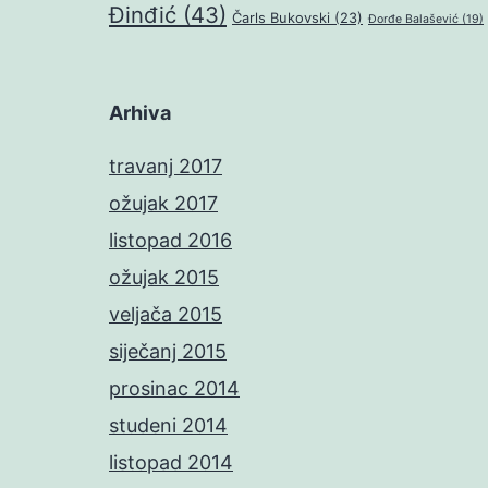
Đinđić
(43)
Čarls Bukovski
(23)
Đorđe Balašević
(19)
Arhiva
travanj 2017
ožujak 2017
listopad 2016
ožujak 2015
veljača 2015
siječanj 2015
prosinac 2014
studeni 2014
listopad 2014