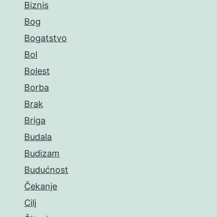
Biznis
Bog
Bogatstvo
Bol
Bolest
Borba
Brak
Briga
Budala
Budizam
Budućnost
Čekanje
Cilj