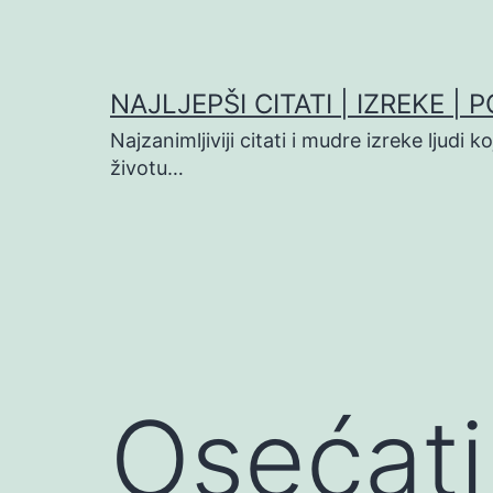
Preskoči
na
sadržaj
NAJLJEPŠI CITATI | IZREKE | 
Najzanimljiviji citati i mudre izreke ljudi 
životu…
Osećati