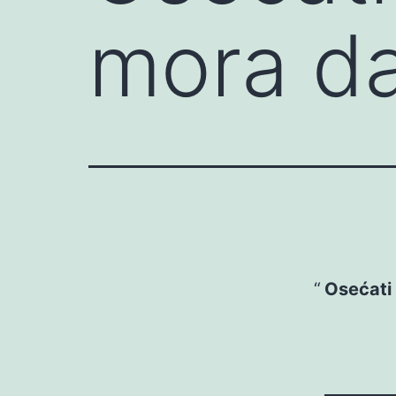
mora d
Osećati