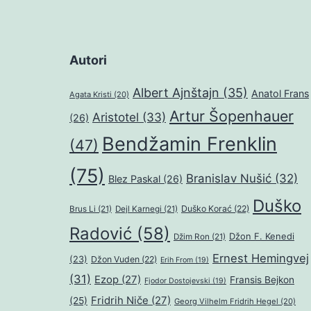
Autori
Albert Ajnštajn
(35)
Anatol Frans
Agata Kristi
(20)
Artur Šopenhauer
Aristotel
(33)
(26)
Bendžamin Frenklin
(47)
(75)
Branislav Nušić
(32)
Blez Paskal
(26)
Duško
Duško Korać
(22)
Brus Li
(21)
Dejl Karnegi
(21)
Radović
(58)
Džon F. Kenedi
Džim Ron
(21)
Ernest Hemingvej
(23)
Džon Vuden
(22)
Erih From
(19)
(31)
Ezop
(27)
Fransis Bejkon
Fjodor Dostojevski
(19)
Fridrih Niče
(27)
(25)
Georg Vilhelm Fridrih Hegel
(20)