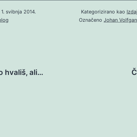
o
1. svibnja 2014.
Kategorizirano kao
Izda
blog
Označeno
Johan Volfgan
 hvališ, ali…
Č