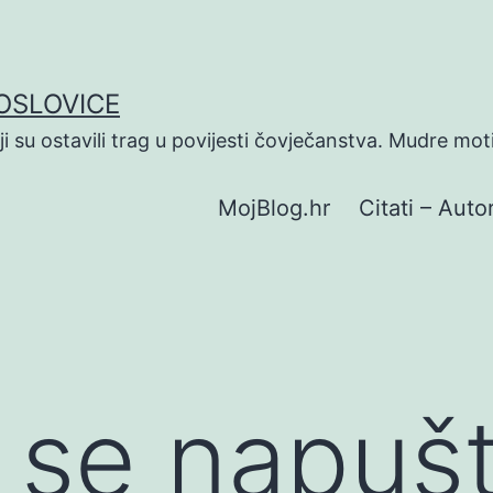
POSLOVICE
koji su ostavili trag u povijesti čovječanstva. Mudre mot
MojBlog.hr
Citati – Autor
 se napuš