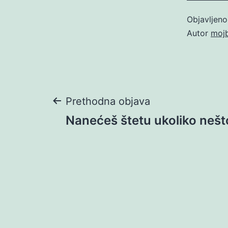
Objavljen
Autor
moj
Navigacija
Prethodna objava
Nanećeš štetu ukoliko nešto
objava