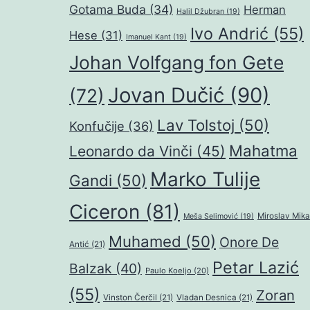
Gotama Buda
(34)
Herman
Halil Džubran
(19)
Ivo Andrić
(55)
Hese
(31)
Imanuel Kant
(19)
Johan Volfgang fon Gete
Jovan Dučić
(90)
(72)
Lav Tolstoj
(50)
Konfučije
(36)
Mahatma
Leonardo da Vinči
(45)
Marko Tulije
Gandi
(50)
Ciceron
(81)
Miroslav Mika
Meša Selimović
(19)
Muhamed
(50)
Onore De
Antić
(21)
Petar Lazić
Balzak
(40)
Paulo Koeljo
(20)
(55)
Zoran
Vinston Čerčil
(21)
Vladan Desnica
(21)