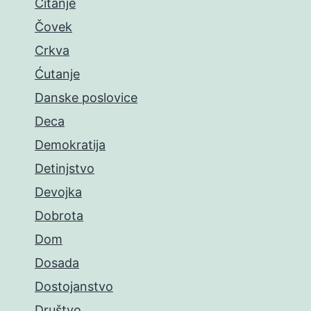
Čitanje
Čovek
Crkva
Ćutanje
Danske poslovice
Deca
Demokratija
Detinjstvo
Devojka
Dobrota
Dom
Dosada
Dostojanstvo
Društvo