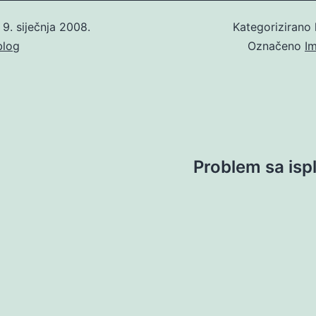
o
9. siječnja 2008.
Kategorizirano
blog
Označeno
I
Problem sa isp