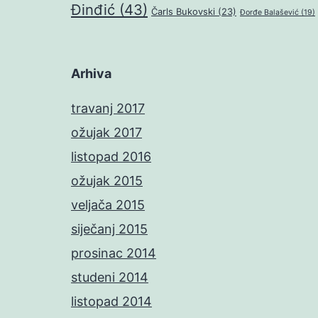
Đinđić
(43)
Čarls Bukovski
(23)
Đorđe Balašević
(19)
Arhiva
travanj 2017
ožujak 2017
listopad 2016
ožujak 2015
veljača 2015
siječanj 2015
prosinac 2014
studeni 2014
listopad 2014