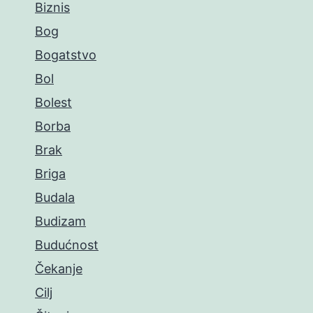
Biznis
Bog
Bogatstvo
Bol
Bolest
Borba
Brak
Briga
Budala
Budizam
Budućnost
Čekanje
Cilj