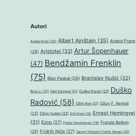
Autori
Albert Ajnštajn
(35)
Anatol Frans
Agata Kristi
(20)
Artur Šopenhauer
Aristotel
(33)
(26)
Bendžamin Frenklin
(47)
(75)
Branislav Nušić
(32)
Blez Paskal
(26)
Duško
Duško Korać
(22)
Brus Li
(21)
Dejl Karnegi
(21)
Radović
(58)
Džon F. Kenedi
Džim Ron
(21)
Ernest Hemingvej
(23)
Džon Vuden
(22)
Erih From
(19)
(31)
Ezop
(27)
Fransis Bejkon
Fjodor Dostojevski
(19)
Fridrih Niče
(27)
(25)
Georg Vilhelm Fridrih Hegel
(20)