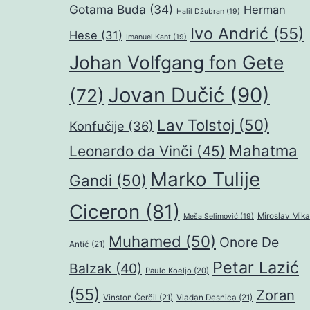
Gotama Buda
(34)
Herman
Halil Džubran
(19)
Ivo Andrić
(55)
Hese
(31)
Imanuel Kant
(19)
Johan Volfgang fon Gete
Jovan Dučić
(90)
(72)
Lav Tolstoj
(50)
Konfučije
(36)
Mahatma
Leonardo da Vinči
(45)
Marko Tulije
Gandi
(50)
Ciceron
(81)
Miroslav Mika
Meša Selimović
(19)
Muhamed
(50)
Onore De
Antić
(21)
Petar Lazić
Balzak
(40)
Paulo Koeljo
(20)
(55)
Zoran
Vinston Čerčil
(21)
Vladan Desnica
(21)