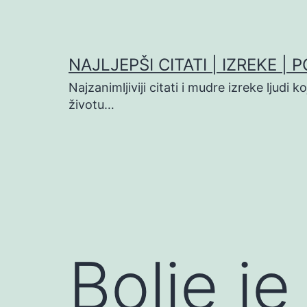
Preskoči
na
sadržaj
NAJLJEPŠI CITATI | IZREKE | 
Najzanimljiviji citati i mudre izreke ljudi 
životu…
Bolje je