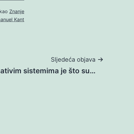
 kao
Znanje
manuel Kant
Sljedeća objava
lativim sistemima je što su…