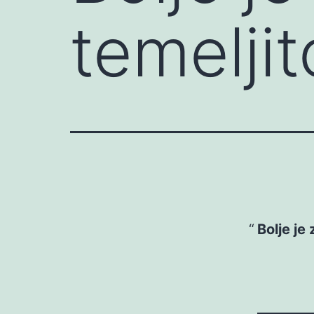
temelji
Bolje je