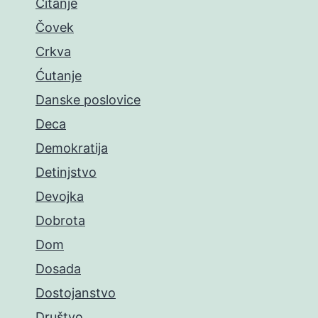
Čitanje
Čovek
Crkva
Ćutanje
Danske poslovice
Deca
Demokratija
Detinjstvo
Devojka
Dobrota
Dom
Dosada
Dostojanstvo
Društvo