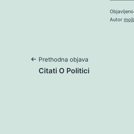
Objavljen
Autor
moj
Navigacija
Prethodna objava
Citati O Politici
objava