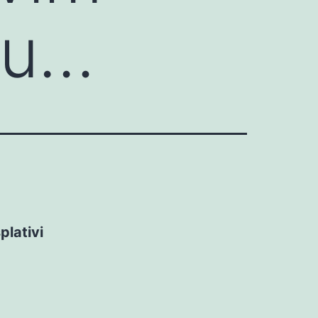
su…
plativi