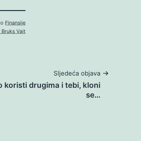
ao
Finansije
n Bruks Vajt
Sljedeća objava
 koristi drugima i tebi, kloni
se…