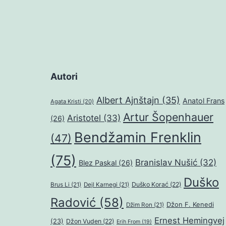
Autori
Albert Ajnštajn
(35)
Anatol Frans
Agata Kristi
(20)
Artur Šopenhauer
Aristotel
(33)
(26)
Bendžamin Frenklin
(47)
(75)
Branislav Nušić
(32)
Blez Paskal
(26)
Duško
Duško Korać
(22)
Brus Li
(21)
Dejl Karnegi
(21)
Radović
(58)
Džon F. Kenedi
Džim Ron
(21)
Ernest Hemingvej
(23)
Džon Vuden
(22)
Erih From
(19)