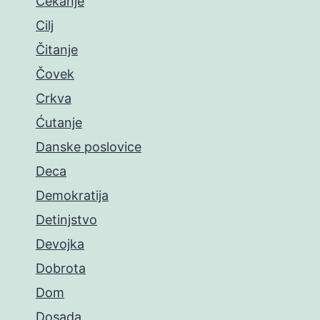
Čekanje
Cilj
Čitanje
Čovek
Crkva
Ćutanje
Danske poslovice
Deca
Demokratija
Detinjstvo
Devojka
Dobrota
Dom
Dosada