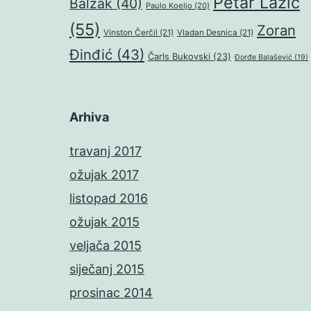
Petar Lazić
Balzak
(40)
Paulo Koeljo
(20)
(55)
Zoran
Vinston Čerčil
(21)
Vladan Desnica
(21)
Đinđić
(43)
Čarls Bukovski
(23)
Đorđe Balašević
(19)
Arhiva
travanj 2017
ožujak 2017
listopad 2016
ožujak 2015
veljača 2015
siječanj 2015
prosinac 2014