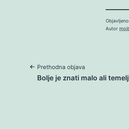
Objavljen
Autor
moj
Navigacija
Prethodna objava
Bolje je znati malo ali temel
objava