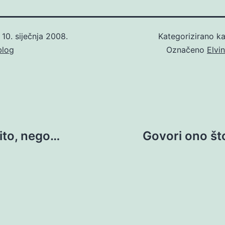
o
10. siječnja 2008.
Kategorizirano k
blog
Označeno
Elvi
jito, nego…
Govori ono što