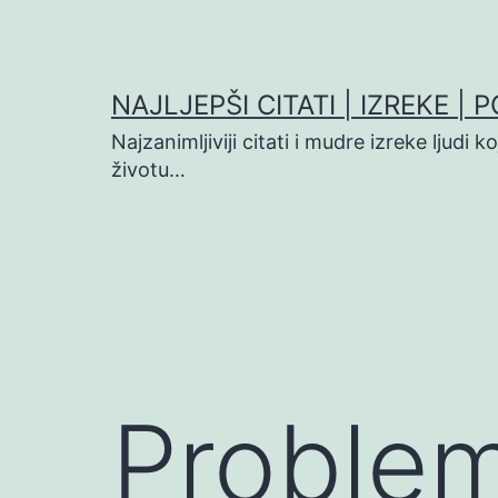
Preskoči
na
sadržaj
NAJLJEPŠI CITATI | IZREKE | 
Najzanimljiviji citati i mudre izreke ljudi 
životu…
Problem