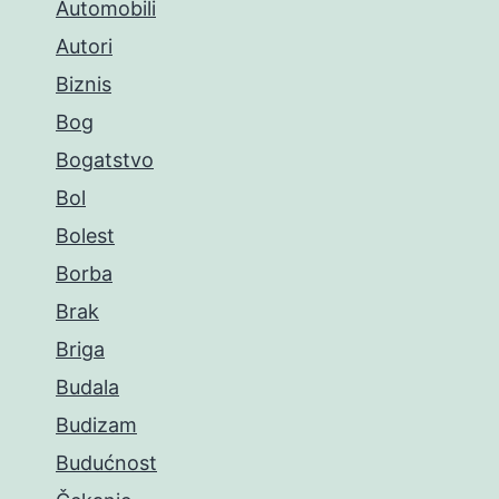
Automobili
Autori
Biznis
Bog
Bogatstvo
Bol
Bolest
Borba
Brak
Briga
Budala
Budizam
Budućnost