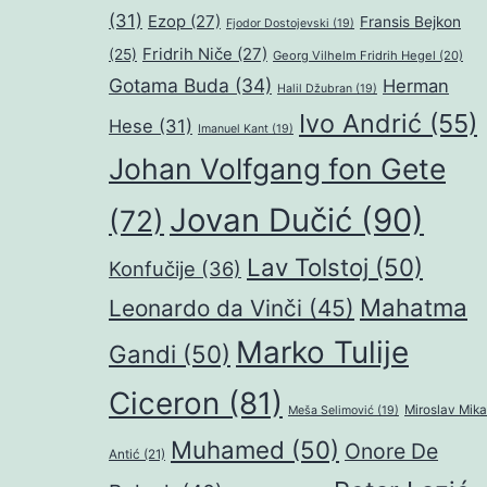
(31)
Ezop
(27)
Fransis Bejkon
Fjodor Dostojevski
(19)
Fridrih Niče
(27)
(25)
Georg Vilhelm Fridrih Hegel
(20)
Gotama Buda
(34)
Herman
Halil Džubran
(19)
Ivo Andrić
(55)
Hese
(31)
Imanuel Kant
(19)
Johan Volfgang fon Gete
Jovan Dučić
(90)
(72)
Lav Tolstoj
(50)
Konfučije
(36)
Mahatma
Leonardo da Vinči
(45)
Marko Tulije
Gandi
(50)
Ciceron
(81)
Miroslav Mika
Meša Selimović
(19)
Muhamed
(50)
Onore De
Antić
(21)