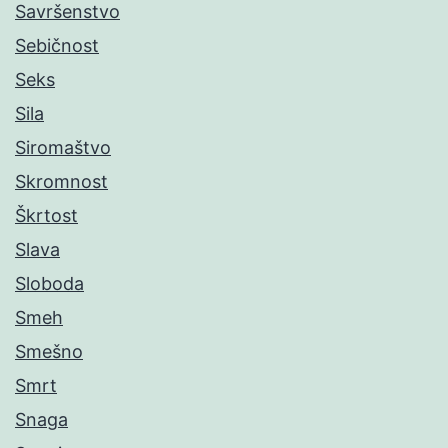
Savršenstvo
Sebičnost
Seks
Sila
Siromaštvo
Skromnost
Škrtost
Slava
Sloboda
Smeh
Smešno
Smrt
Snaga