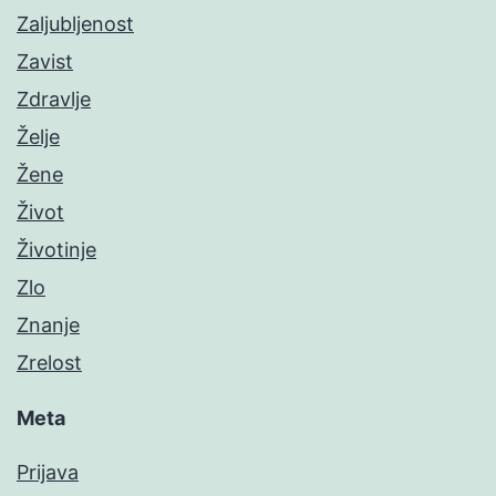
Zaljubljenost
Zavist
Zdravlje
Želje
Žene
Život
Životinje
Zlo
Znanje
Zrelost
Meta
Prijava