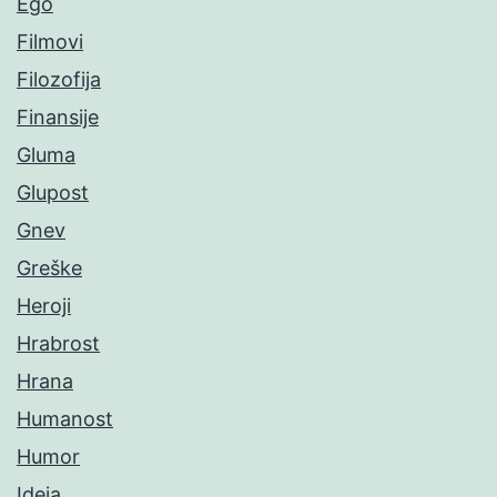
Ego
Filmovi
Filozofija
Finansije
Gluma
Glupost
Gnev
Greške
Heroji
Hrabrost
Hrana
Humanost
Humor
Ideja