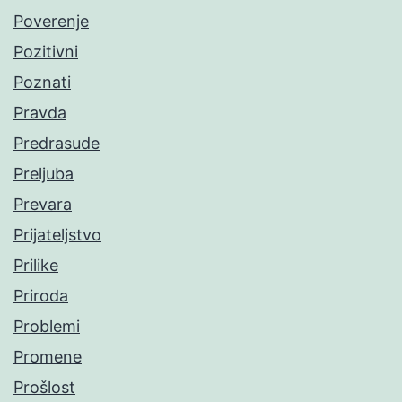
Poverenje
Pozitivni
Poznati
Pravda
Predrasude
Preljuba
Prevara
Prijateljstvo
Prilike
Priroda
Problemi
Promene
Prošlost