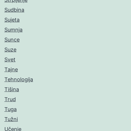
Sudbina
Sujeta
Sumnja
Sunce
Suze
Svet
Tajne
Tehnologija
Tišina
Trud
Tuga
Tužni
Učenje