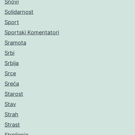
Snovi
Solidarnost
Sport
Sportski Komentatori
Sramota
Srbi
Srbija
Srce
Sreća
Starost
Stav
Strah
Strast
Strpljenje