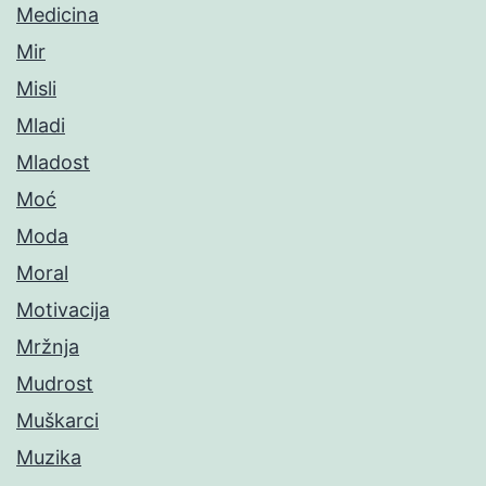
Medicina
Mir
Misli
Mladi
Mladost
Moć
Moda
Moral
Motivacija
Mržnja
Mudrost
Muškarci
Muzika