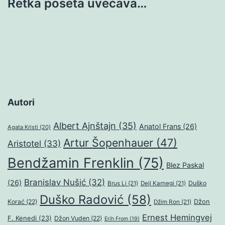
Retka poseta uvećava…
Autori
Albert Ajnštajn
(35)
Anatol Frans
(26)
Agata Kristi
(20)
Artur Šopenhauer
(47)
Aristotel
(33)
Bendžamin Frenklin
(75)
Blez Paskal
Branislav Nušić
(32)
(26)
Duško
Brus Li
(21)
Dejl Karnegi
(21)
Duško Radović
(58)
Džon
Korać
(22)
Džim Ron
(21)
Ernest Hemingvej
F. Kenedi
(23)
Džon Vuden
(22)
Erih From
(19)