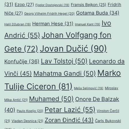
(31)
Ezop
(27)
Fridrih
Fransis Bejkon
(25)
Fjodor Dostojevski
(19)
Gotama Buda
(34)
Niče
(27)
Georg Vilhelm Fridrih Hegel
(20)
Ivo
Herman Hese
(31)
Halil Džubran
(19)
Imanuel Kant
(19)
Johan Volfgang fon
Andrić
(55)
Jovan Dučić
(90)
Gete
(72)
Lav Tolstoj
(50)
Leonardo da
Konfučije
(36)
Marko
Mahatma Gandi
(50)
Vinči
(45)
Tulije Ciceron
(81)
Miroslav
Meša Selimović
(19)
Muhamed
(50)
Onore De Balzak
Mika Antić
(21)
Petar Lazić
(55)
(40)
Paulo Koeljo
(20)
Vinston Čerčil
Zoran Đinđić
(43)
Čarls Bukovski
(21)
Vladan Desnica
(21)