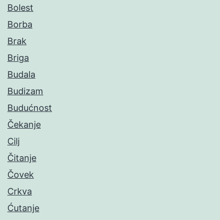
Bolest
Borba
Brak
Briga
Budala
Budizam
Budućnost
Čekanje
Cilj
Čitanje
Čovek
Crkva
Ćutanje