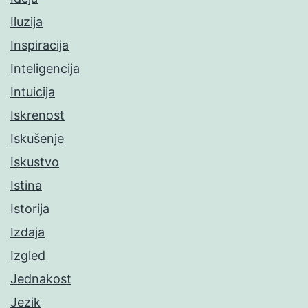
Iluzija
Inspiracija
Inteligencija
Intuicija
Iskrenost
Iskušenje
Iskustvo
Istina
Istorija
Izdaja
Izgled
Jednakost
Jezik