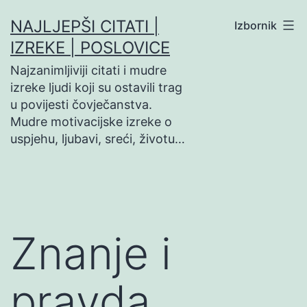
Preskoči
NAJLJEPŠI CITATI |
Izbornik
na
IZREKE | POSLOVICE
sadržaj
Najzanimljiviji citati i mudre
izreke ljudi koji su ostavili trag
u povijesti čovječanstva.
Mudre motivacijske izreke o
uspjehu, ljubavi, sreći, životu…
Znanje i
pravda