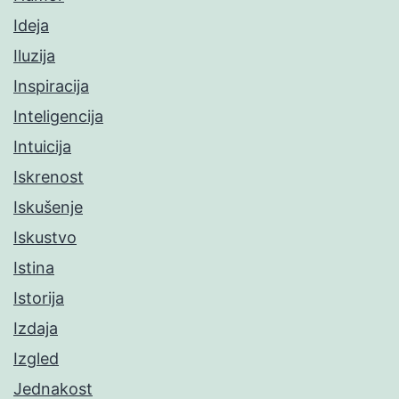
Ideja
Iluzija
Inspiracija
Inteligencija
Intuicija
Iskrenost
Iskušenje
Iskustvo
Istina
Istorija
Izdaja
Izgled
Jednakost