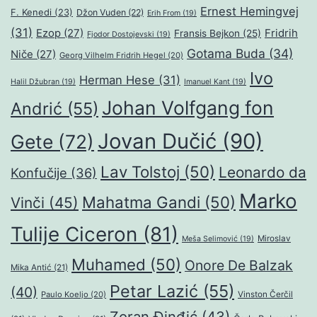
Ernest Hemingvej
F. Kenedi
(23)
Džon Vuden
(22)
Erih From
(19)
(31)
Ezop
(27)
Fridrih
Fransis Bejkon
(25)
Fjodor Dostojevski
(19)
Gotama Buda
(34)
Niče
(27)
Georg Vilhelm Fridrih Hegel
(20)
Ivo
Herman Hese
(31)
Halil Džubran
(19)
Imanuel Kant
(19)
Johan Volfgang fon
Andrić
(55)
Jovan Dučić
(90)
Gete
(72)
Lav Tolstoj
(50)
Leonardo da
Konfučije
(36)
Marko
Mahatma Gandi
(50)
Vinči
(45)
Tulije Ciceron
(81)
Miroslav
Meša Selimović
(19)
Muhamed
(50)
Onore De Balzak
Mika Antić
(21)
Petar Lazić
(55)
(40)
Paulo Koeljo
(20)
Vinston Čerčil
Zoran Đinđić
(43)