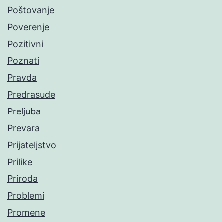
Poštovanje
Poverenje
Pozitivni
Poznati
Pravda
Predrasude
Preljuba
Prevara
Prijateljstvo
Prilike
Priroda
Problemi
Promene