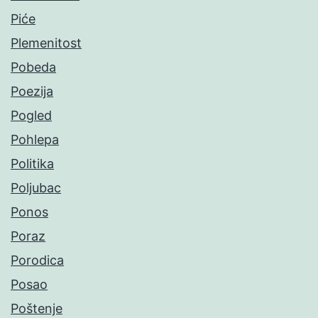
Piće
Plemenitost
Pobeda
Poezija
Pogled
Pohlepa
Politika
Poljubac
Ponos
Poraz
Porodica
Posao
Poštenje