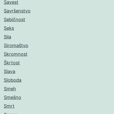
Savest
Savršenstvo
Sebičnost
Seks
Sila
Siromaštvo
Skromnost
Škrtost
Slava
Sloboda
Smeh
Smešno
Smrt