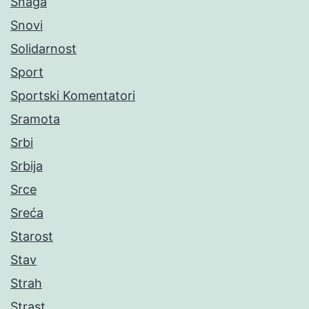
Snaga
Snovi
Solidarnost
Sport
Sportski Komentatori
Sramota
Srbi
Srbija
Srce
Sreća
Starost
Stav
Strah
Strast