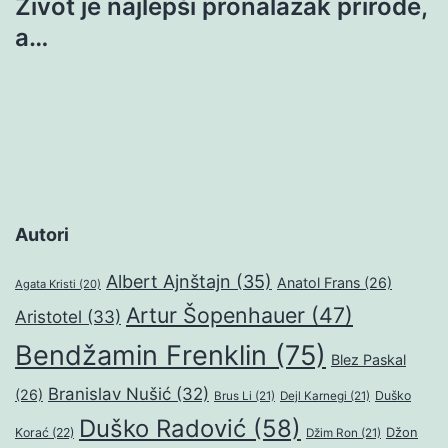
Život je najlepši pronalazak prirode,
a…
Autori
Albert Ajnštajn
(35)
Anatol Frans
(26)
Agata Kristi
(20)
Artur Šopenhauer
(47)
Aristotel
(33)
Bendžamin Frenklin
(75)
Blez Paskal
Branislav Nušić
(32)
(26)
Duško
Brus Li
(21)
Dejl Karnegi
(21)
Duško Radović
(58)
Džon
Korać
(22)
Džim Ron
(21)