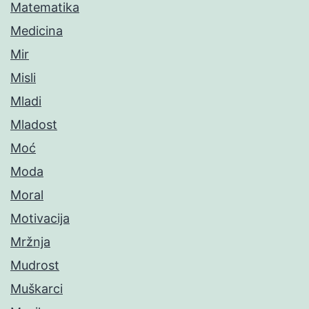
Matematika
Medicina
Mir
Misli
Mladi
Mladost
Moć
Moda
Moral
Motivacija
Mržnja
Mudrost
Muškarci