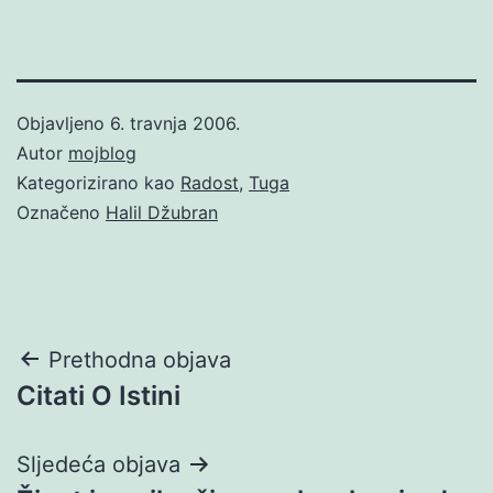
Objavljeno
6. travnja 2006.
Autor
mojblog
Kategorizirano kao
Radost
,
Tuga
Označeno
Halil Džubran
Navigacija
Prethodna objava
Citati O Istini
objava
Sljedeća objava