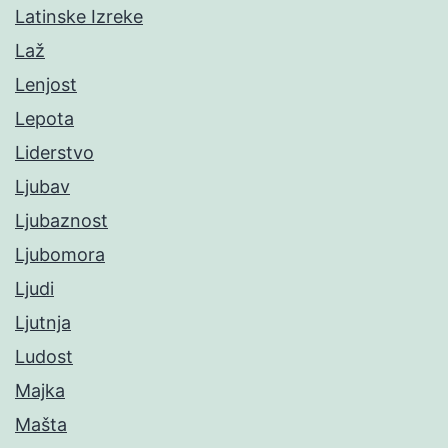
Latinske Izreke
Laž
Lenjost
Lepota
Liderstvo
Ljubav
Ljubaznost
Ljubomora
Ljudi
Ljutnja
Ludost
Majka
Mašta