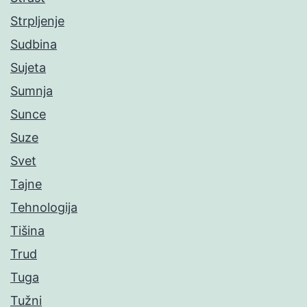
Strpljenje
Sudbina
Sujeta
Sumnja
Sunce
Suze
Svet
Tajne
Tehnologija
Tišina
Trud
Tuga
Tužni