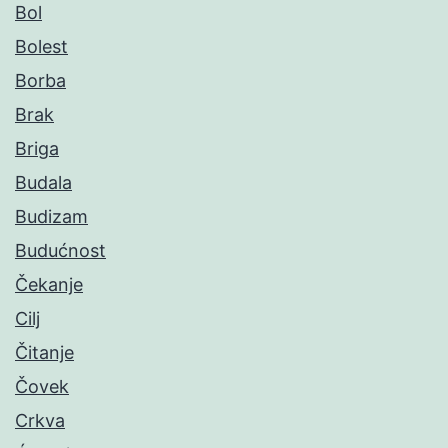
Bol
Bolest
Borba
Brak
Briga
Budala
Budizam
Budućnost
Čekanje
Cilj
Čitanje
Čovek
Crkva