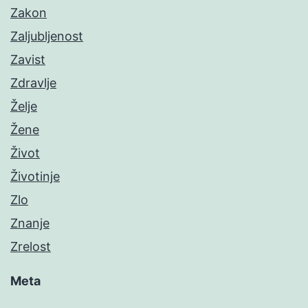
Zakon
Zaljubljenost
Zavist
Zdravlje
Želje
Žene
Život
Životinje
Zlo
Znanje
Zrelost
Meta