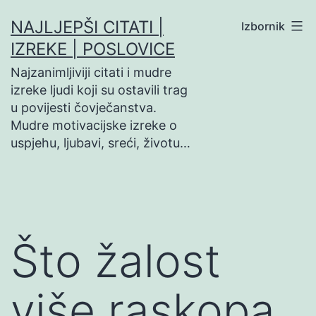
Preskoči
NAJLJEPŠI CITATI |
Izbornik
na
IZREKE | POSLOVICE
sadržaj
Najzanimljiviji citati i mudre
izreke ljudi koji su ostavili trag
u povijesti čovječanstva.
Mudre motivacijske izreke o
uspjehu, ljubavi, sreći, životu…
Što žalost
više raskopa