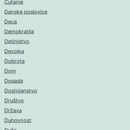
Ćutanje
Danske poslovice
Deca
Demokratija
Detinjstvo
Devojka
Dobrota
Dom
Dosada
Dostojanstvo
Društvo
Država
Duhovnost