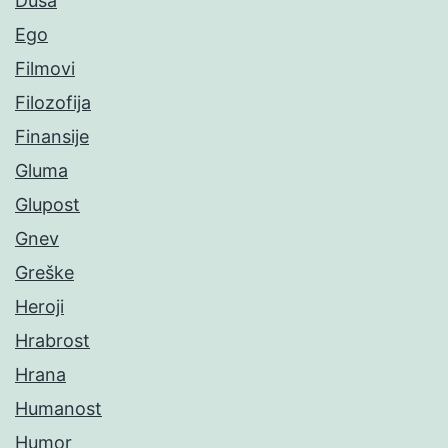
Duša
Ego
Filmovi
Filozofija
Finansije
Gluma
Glupost
Gnev
Greške
Heroji
Hrabrost
Hrana
Humanost
Humor