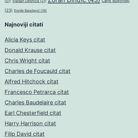
Čarls Bukovski
(21)
Vladan Desnica
(21)
(23)
Đorđe Balašević
(19)
Najnoviji citati
Alicia Keys citat
Donald Krause citat
Chris Wright citat
Charles de Foucauld citat
Alfred Hitchock citat
Francesco Petrarca citat
Charles Baudelaire citat
Earl Chesterfield citat
Harry Harrison citat
Filip David citat