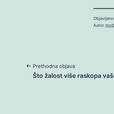
Objavljen
Autor
moj
Navigacija
Prethodna objava
Što žalost više raskopa vaš
objava