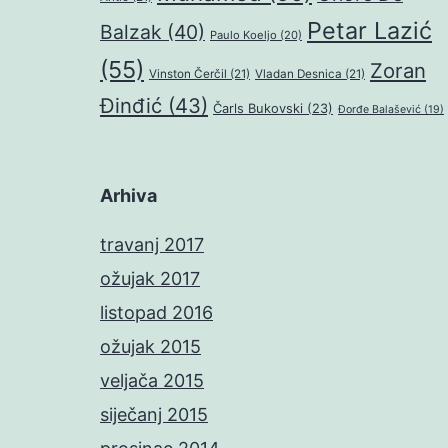
Petar Lazić
Balzak
(40)
Paulo Koeljo
(20)
(55)
Zoran
Vinston Čerčil
(21)
Vladan Desnica
(21)
Đinđić
(43)
Čarls Bukovski
(23)
Đorđe Balašević
(19)
Arhiva
travanj 2017
ožujak 2017
listopad 2016
ožujak 2015
veljača 2015
siječanj 2015