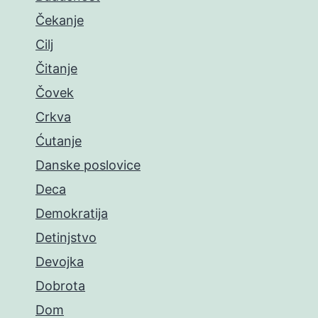
Čekanje
Cilj
Čitanje
Čovek
Crkva
Ćutanje
Danske poslovice
Deca
Demokratija
Detinjstvo
Devojka
Dobrota
Dom