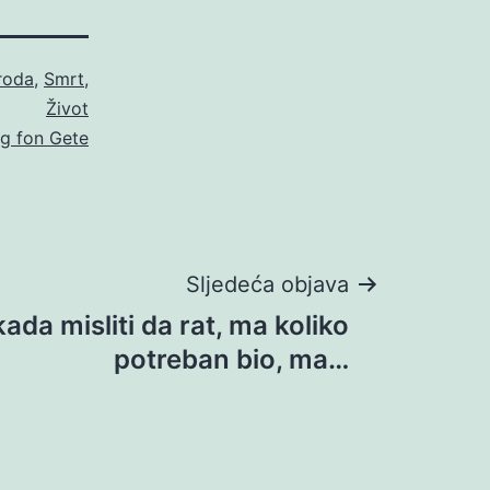
roda
,
Smrt
,
Život
g fon Gete
Sljedeća objava
ada misliti da rat, ma koliko
potreban bio, ma…