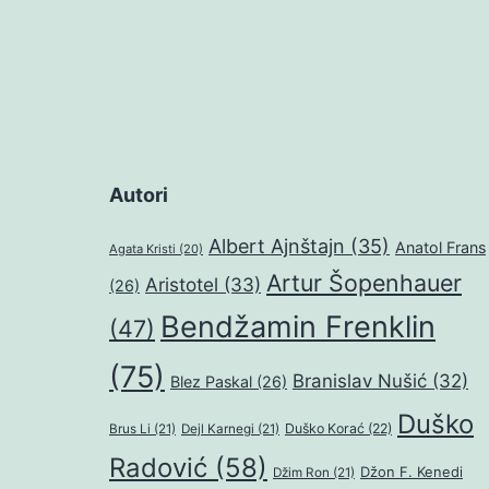
Autori
Albert Ajnštajn
(35)
Anatol Frans
Agata Kristi
(20)
Artur Šopenhauer
Aristotel
(33)
(26)
Bendžamin Frenklin
(47)
(75)
Branislav Nušić
(32)
Blez Paskal
(26)
Duško
Duško Korać
(22)
Brus Li
(21)
Dejl Karnegi
(21)
Radović
(58)
Džon F. Kenedi
Džim Ron
(21)