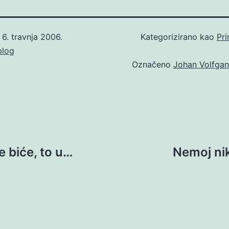
o
6. travnja 2006.
Kategorizirano kao
Pri
blog
Označeno
Johan Volfgan
e biće, to u…
Nemoj nik