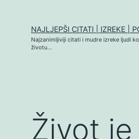
Preskoči
na
sadržaj
NAJLJEPŠI CITATI | IZREKE | 
Najzanimljiviji citati i mudre izreke ljudi 
životu…
Život je