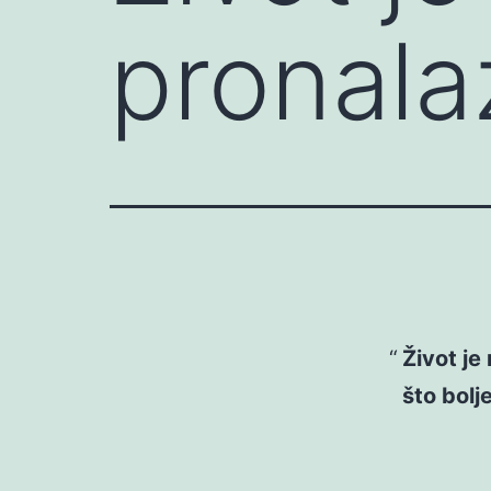
pronala
Život je
što bolj