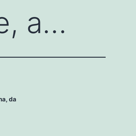
e, a…
na, da