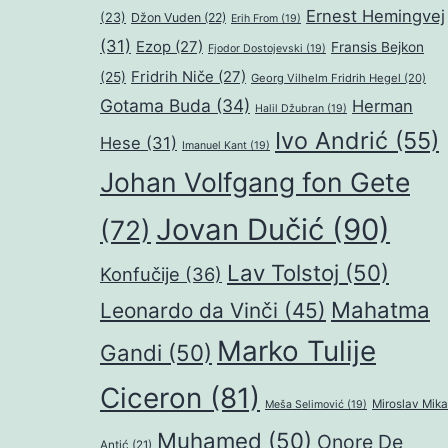
Ernest Hemingvej
(23)
Džon Vuden
(22)
Erih From
(19)
(31)
Ezop
(27)
Fransis Bejkon
Fjodor Dostojevski
(19)
Fridrih Niče
(27)
(25)
Georg Vilhelm Fridrih Hegel
(20)
Gotama Buda
(34)
Herman
Halil Džubran
(19)
Ivo Andrić
(55)
Hese
(31)
Imanuel Kant
(19)
Johan Volfgang fon Gete
Jovan Dučić
(90)
(72)
Lav Tolstoj
(50)
Konfučije
(36)
Mahatma
Leonardo da Vinči
(45)
Marko Tulije
Gandi
(50)
Ciceron
(81)
Miroslav Mika
Meša Selimović
(19)
Muhamed
(50)
Onore De
Antić
(21)