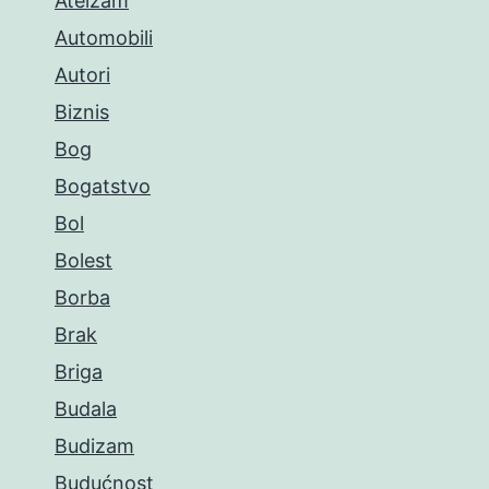
Ateizam
Automobili
Autori
Biznis
Bog
Bogatstvo
Bol
Bolest
Borba
Brak
Briga
Budala
Budizam
Budućnost