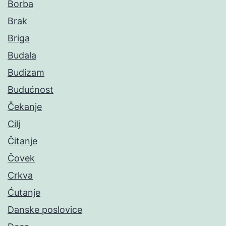
Borba
Brak
Briga
Budala
Budizam
Budućnost
Čekanje
Cilj
Čitanje
Čovek
Crkva
Ćutanje
Danske poslovice