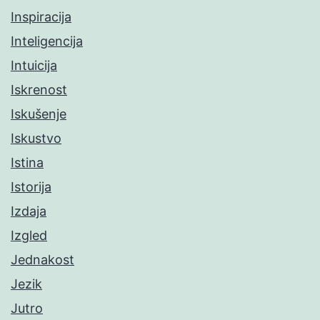
Inspiracija
Inteligencija
Intuicija
Iskrenost
Iskušenje
Iskustvo
Istina
Istorija
Izdaja
Izgled
Jednakost
Jezik
Jutro