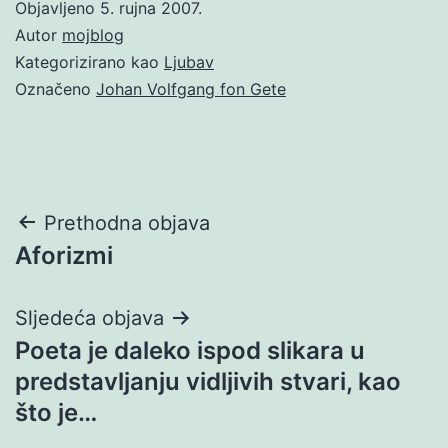
Objavljeno
5. rujna 2007.
Autor
mojblog
Kategorizirano kao
Ljubav
Označeno
Johan Volfgang fon Gete
Navigacija
Prethodna objava
Aforizmi
objava
Sljedeća objava
Poeta je daleko ispod slikara u
predstavljanju vidljivih stvari, kao
što je…