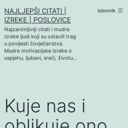
Preskoči
NAJLJEPŠI CITATI |
Izbornik
na
IZREKE | POSLOVICE
sadržaj
Najzanimljiviji citati i mudre
izreke ljudi koji su ostavili trag
u povijesti čovječanstva.
Mudre motivacijske izreke o
uspjehu, ljubavi, sreći, životu…
Kuje nas i
oblikuje ono