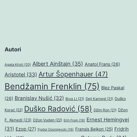
Autori
Albert Ajnštajn
(35)
Anatol Frans
(26)
Agata Kristi
(20)
Artur Šopenhauer
(47)
Aristotel
(33)
Bendžamin Frenklin
(75)
Blez Paskal
Branislav Nušić
(32)
(26)
Duško
Brus Li
(21)
Dejl Karnegi
(21)
Duško Radović
(58)
Džon
Korać
(22)
Džim Ron
(21)
Ernest Hemingvej
F. Kenedi
(23)
Džon Vuden
(22)
Erih From
(19)
(31)
Ezop
(27)
Fridrih
Fransis Bejkon
(25)
Fjodor Dostojevski
(19)