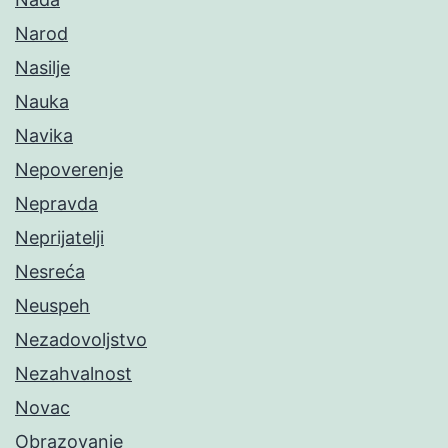
Narod
Nasilje
Nauka
Navika
Nepoverenje
Nepravda
Neprijatelji
Nesreća
Neuspeh
Nezadovoljstvo
Nezahvalnost
Novac
Obrazovanje