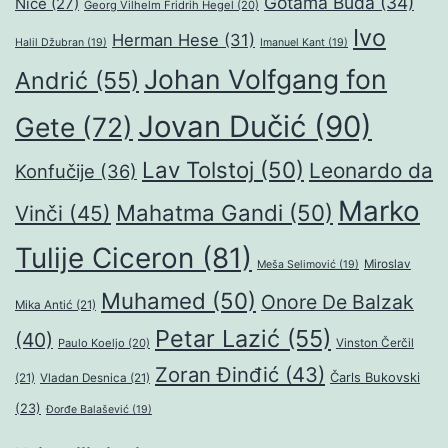
Gotama Buda
(34)
Niče
(27)
Georg Vilhelm Fridrih Hegel
(20)
Ivo
Herman Hese
(31)
Halil Džubran
(19)
Imanuel Kant
(19)
Johan Volfgang fon
Andrić
(55)
Jovan Dučić
(90)
Gete
(72)
Lav Tolstoj
(50)
Leonardo da
Konfučije
(36)
Marko
Mahatma Gandi
(50)
Vinči
(45)
Tulije Ciceron
(81)
Miroslav
Meša Selimović
(19)
Muhamed
(50)
Onore De Balzak
Mika Antić
(21)
Petar Lazić
(55)
(40)
Paulo Koeljo
(20)
Vinston Čerčil
Zoran Đinđić
(43)
Čarls Bukovski
(21)
Vladan Desnica
(21)
(23)
Đorđe Balašević
(19)