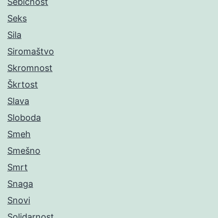
Sebičnost
Seks
Sila
Siromaštvo
Skromnost
Škrtost
Slava
Sloboda
Smeh
Smešno
Smrt
Snaga
Snovi
Solidarnost