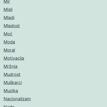
Mir
Misli
Mladi
Mladost
Moć
Moda
Moral
Motivacija
Mržnja
Mudrost
Muškarci
Muzika
Nacionalizam
Nada