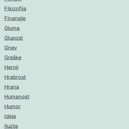
Filozofija
Finansije
Gluma
Glupost
Gnev
Greške
Heroji
Hrabrost
Hrana
Humanost
Humor
Ideja
Iluzija