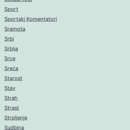
Sport
Sportski Komentatori
Sramota
Srbi
Srbija
Srce
Sreća
Starost
Stav
Strah
Strast
Strpljenje
Sudbina