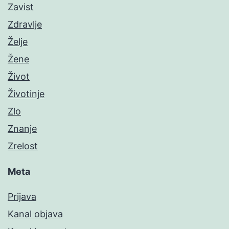
Zavist
Zdravlje
Želje
Žene
Život
Životinje
Zlo
Znanje
Zrelost
Meta
Prijava
Kanal objava