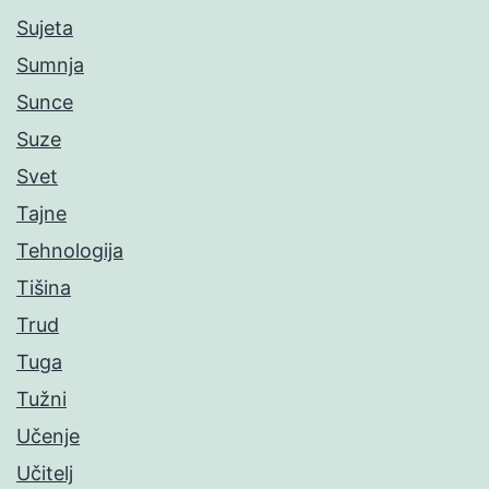
Sujeta
Sumnja
Sunce
Suze
Svet
Tajne
Tehnologija
Tišina
Trud
Tuga
Tužni
Učenje
Učitelj