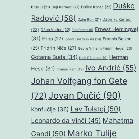
Duško
Duško Korać
(22)
Brus Li
(21)
Dejl Karnegi
(21)
Radović
(58)
Džon F. Kenedi
Džim Ron
(21)
Ernest Hemingvej
(23)
Džon Vuden
(22)
Erih From
(19)
(31)
Ezop
(27)
Fransis Bejkon
Fjodor Dostojevski
(19)
Fridrih Niče
(27)
(25)
Georg Vilhelm Fridrih Hegel
(20)
Gotama Buda
(34)
Herman
Halil Džubran
(19)
Ivo Andrić
(55)
Hese
(31)
Imanuel Kant
(19)
Johan Volfgang fon Gete
Jovan Dučić
(90)
(72)
Lav Tolstoj
(50)
Konfučije
(36)
Mahatma
Leonardo da Vinči
(45)
Marko Tulije
Gandi
(50)