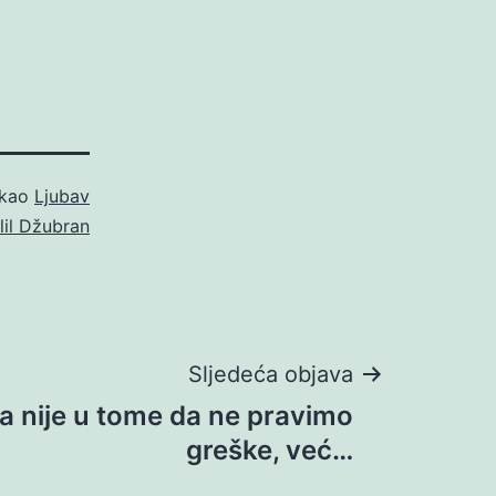
 kao
Ljubav
lil Džubran
Sljedeća objava
ja nije u tome da ne pravimo
greške, već…