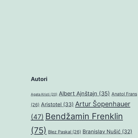
Autori
Albert Ajnštajn
(35)
Anatol Frans
Agata Kristi
(20)
Artur Šopenhauer
Aristotel
(33)
(26)
Bendžamin Frenklin
(47)
(75)
Branislav Nušić
(32)
Blez Paskal
(26)