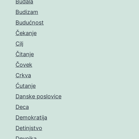
Budala
Budizam
Budućnost
Čekanje
Cilj
Čitanje
Čovek
Crkva
Ćutanje
Danske poslovice
Deca
Demokratija
Detinjstvo
Devojka