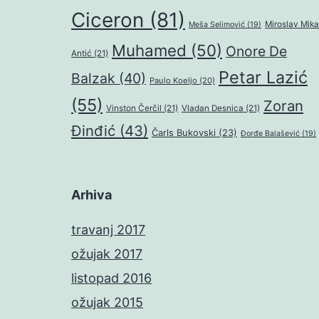
Ciceron
(81)
Miroslav Mika
Meša Selimović
(19)
Muhamed
(50)
Onore De
Antić
(21)
Petar Lazić
Balzak
(40)
Paulo Koeljo
(20)
(55)
Zoran
Vinston Čerčil
(21)
Vladan Desnica
(21)
Đinđić
(43)
Čarls Bukovski
(23)
Đorđe Balašević
(19)
Arhiva
travanj 2017
ožujak 2017
listopad 2016
ožujak 2015