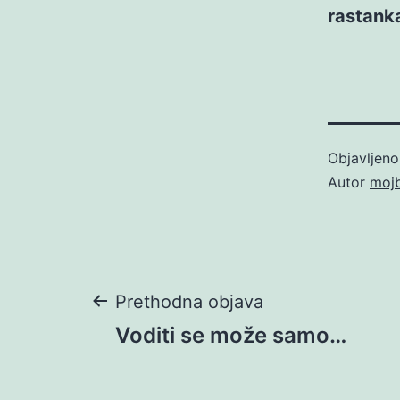
rastank
Objavljen
Autor
moj
Navigacija
Prethodna objava
Voditi se može samo…
objava