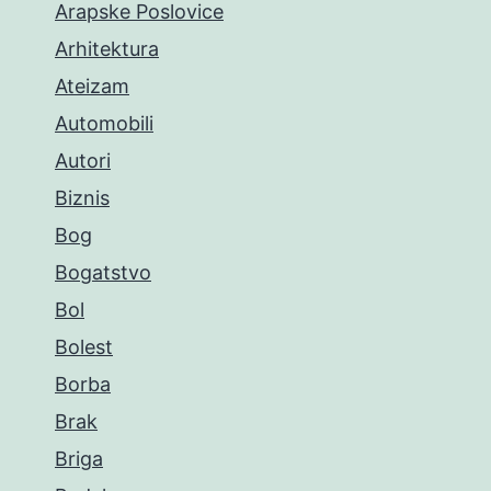
Arapske Poslovice
Arhitektura
Ateizam
Automobili
Autori
Biznis
Bog
Bogatstvo
Bol
Bolest
Borba
Brak
Briga