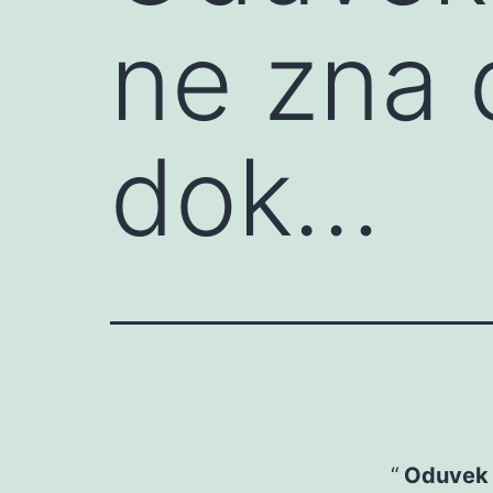
ne zna 
dok…
Oduvek j