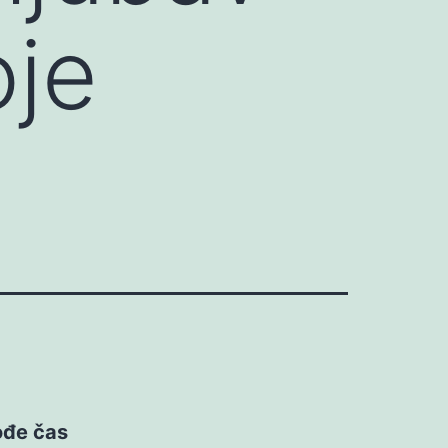
oje
ođe čas