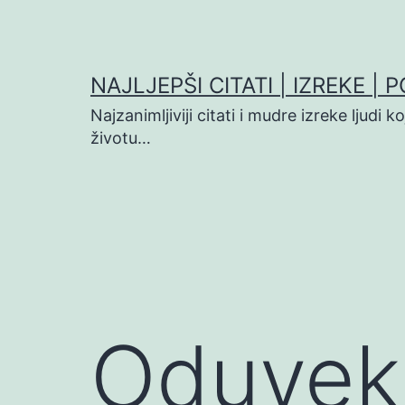
Preskoči
na
sadržaj
NAJLJEPŠI CITATI | IZREKE | 
Najzanimljiviji citati i mudre izreke ljudi 
životu…
Oduvek 