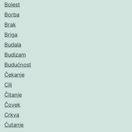
Bolest
Borba
Brak
Briga
Budala
Budizam
Budućnost
Čekanje
Cilj
Čitanje
Čovek
Crkva
Ćutanje