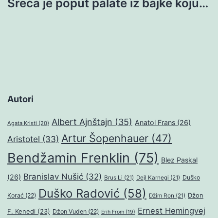
Sreća je poput palate iz bajke koju…
Autori
Albert Ajnštajn
(35)
Anatol Frans
(26)
Agata Kristi
(20)
Artur Šopenhauer
(47)
Aristotel
(33)
Bendžamin Frenklin
(75)
Blez Paskal
Branislav Nušić
(32)
(26)
Duško
Brus Li
(21)
Dejl Karnegi
(21)
Duško Radović
(58)
Džon
Korać
(22)
Džim Ron
(21)
Ernest Hemingvej
F. Kenedi
(23)
Džon Vuden
(22)
Erih From
(19)