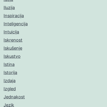
Iluzija
Inspiracija
Inteligencija
Intuicija
Iskrenost
Iskušenje
Iskustvo
Istina
Istorija
Izdaja
Izgled
Jednakost
Jezik