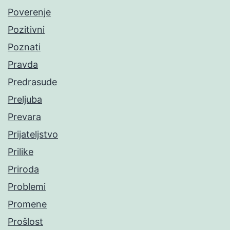
Poverenje
Pozitivni
Poznati
Pravda
Predrasude
Preljuba
Prevara
Prijateljstvo
Prilike
Priroda
Problemi
Promene
Prošlost