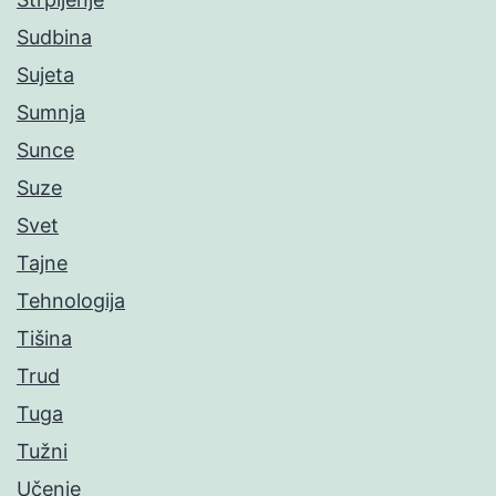
Sudbina
Sujeta
Sumnja
Sunce
Suze
Svet
Tajne
Tehnologija
Tišina
Trud
Tuga
Tužni
Učenje