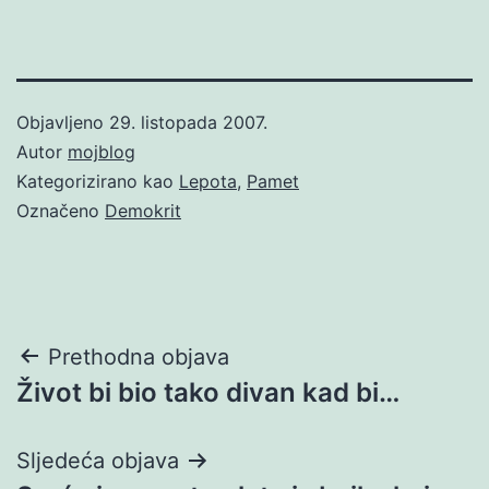
Objavljeno
29. listopada 2007.
Autor
mojblog
Kategorizirano kao
Lepota
,
Pamet
Označeno
Demokrit
Navigacija
Prethodna objava
Život bi bio tako divan kad bi…
objava
Sljedeća objava