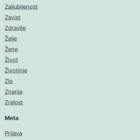
Zaljubljenost
Zavist
Zdravlje
Želje
Žene
Život
Životinje
Zlo
Znanje
Zrelost
Meta
Prijava