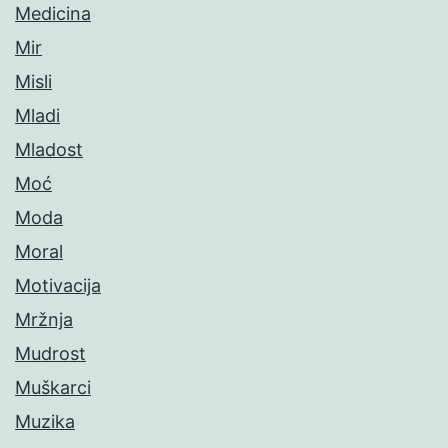
Medicina
Mir
Misli
Mladi
Mladost
Moć
Moda
Moral
Motivacija
Mržnja
Mudrost
Muškarci
Muzika