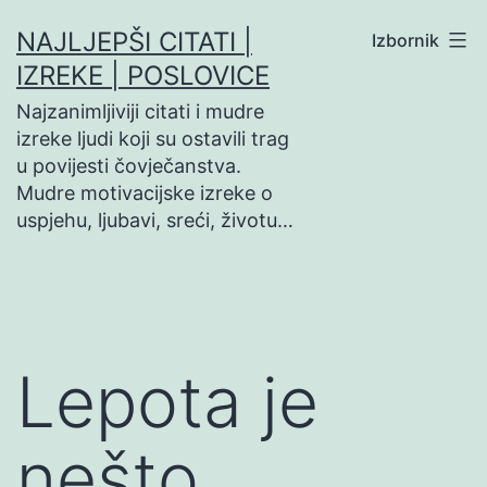
Preskoči
NAJLJEPŠI CITATI |
Izbornik
na
IZREKE | POSLOVICE
sadržaj
Najzanimljiviji citati i mudre
izreke ljudi koji su ostavili trag
u povijesti čovječanstva.
Mudre motivacijske izreke o
uspjehu, ljubavi, sreći, životu…
Lepota je
nešto