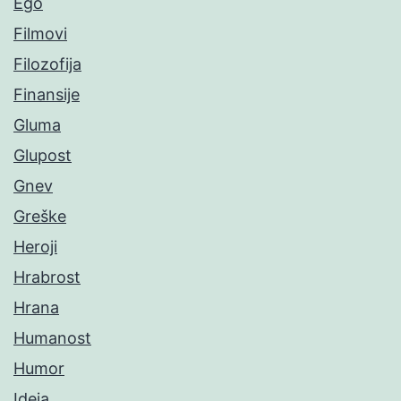
Ego
Filmovi
Filozofija
Finansije
Gluma
Glupost
Gnev
Greške
Heroji
Hrabrost
Hrana
Humanost
Humor
Ideja