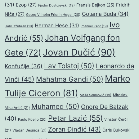
(31)
Ezop
(27)
Fridrih
Fransis Bejkon
(25)
Fjodor Dostojevski
(19)
Gotama Buda
(34)
Niče
(27)
Georg Vilhelm Fridrih Hegel
(20)
Ivo
Herman Hese
(31)
Halil Džubran
(19)
Imanuel Kant
(19)
Johan Volfgang fon
Andrić
(55)
Jovan Dučić
(90)
Gete
(72)
Lav Tolstoj
(50)
Leonardo da
Konfučije
(36)
Marko
Mahatma Gandi
(50)
Vinči
(45)
Tulije Ciceron
(81)
Miroslav
Meša Selimović
(19)
Muhamed
(50)
Onore De Balzak
Mika Antić
(21)
Petar Lazić
(55)
(40)
Paulo Koeljo
(20)
Vinston Čerčil
Zoran Đinđić
(43)
Čarls Bukovski
(21)
Vladan Desnica
(21)