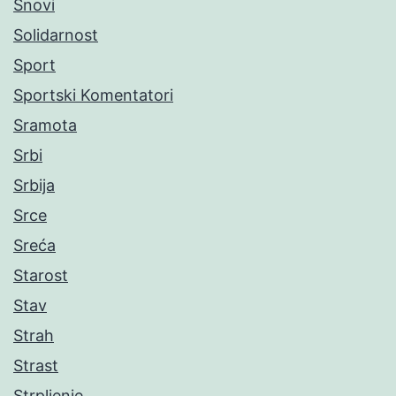
Snovi
Solidarnost
Sport
Sportski Komentatori
Sramota
Srbi
Srbija
Srce
Sreća
Starost
Stav
Strah
Strast
Strpljenje