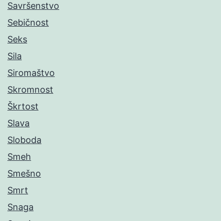
Savršenstvo
Sebičnost
Seks
Sila
Siromaštvo
Skromnost
Škrtost
Slava
Sloboda
Smeh
Smešno
Smrt
Snaga