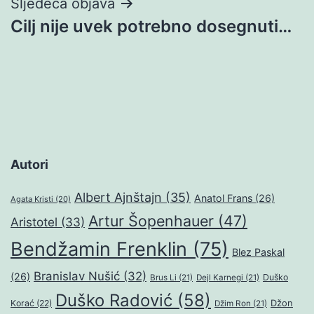
Sljedeća objava
Cilj nije uvek potrebno dosegnuti…
Autori
Albert Ajnštajn
(35)
Anatol Frans
(26)
Agata Kristi
(20)
Artur Šopenhauer
(47)
Aristotel
(33)
Bendžamin Frenklin
(75)
Blez Paskal
Branislav Nušić
(32)
(26)
Duško
Brus Li
(21)
Dejl Karnegi
(21)
Duško Radović
(58)
Džon
Korać
(22)
Džim Ron
(21)