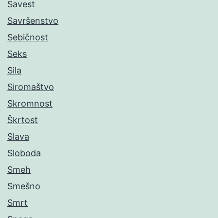
Savest
Savršenstvo
Sebičnost
Seks
Sila
Siromaštvo
Skromnost
Škrtost
Slava
Sloboda
Smeh
Smešno
Smrt