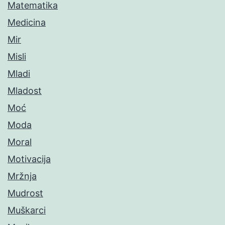
Matematika
Medicina
Mir
Misli
Mladi
Mladost
Moć
Moda
Moral
Motivacija
Mržnja
Mudrost
Muškarci