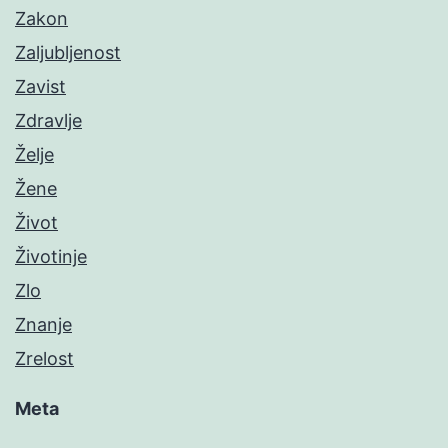
Zakon
Zaljubljenost
Zavist
Zdravlje
Želje
Žene
Život
Životinje
Zlo
Znanje
Zrelost
Meta