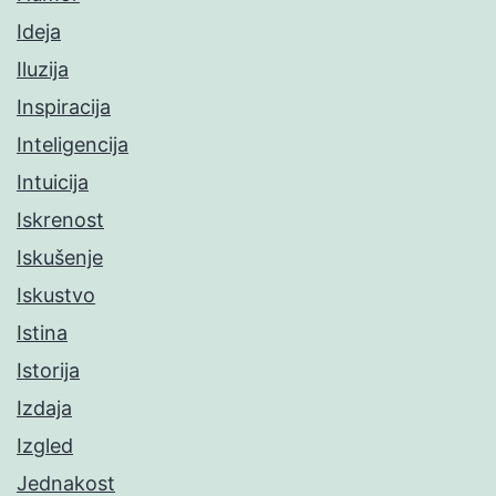
Ideja
Iluzija
Inspiracija
Inteligencija
Intuicija
Iskrenost
Iskušenje
Iskustvo
Istina
Istorija
Izdaja
Izgled
Jednakost