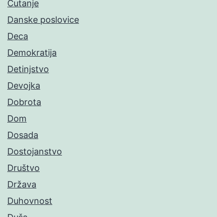
Ćutanje
Danske poslovice
Deca
Demokratija
Detinjstvo
Devojka
Dobrota
Dom
Dosada
Dostojanstvo
Društvo
Država
Duhovnost