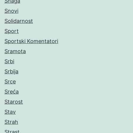
Snaga
Snovi
Solidarnost
Sport
Sportski Komentatori
Sramota
Srbi
Srbija
Srce
Sreća
Starost
Stav
Strah
Strast