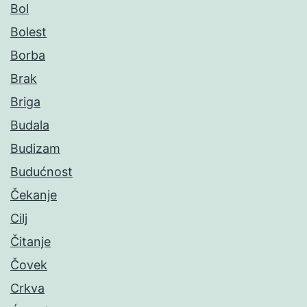
Bol
Bolest
Borba
Brak
Briga
Budala
Budizam
Budućnost
Čekanje
Cilj
Čitanje
Čovek
Crkva