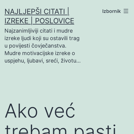
Preskoči
NAJLJEPŠI CITATI |
Izbornik
na
IZREKE | POSLOVICE
sadržaj
Najzanimljiviji citati i mudre
izreke ljudi koji su ostavili trag
u povijesti čovječanstva.
Mudre motivacijske izreke o
uspjehu, ljubavi, sreći, životu…
Ako već
trebam pasti