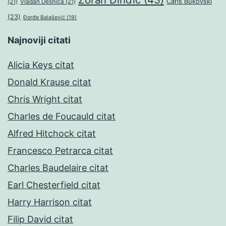
Čarls Bukovski
(21)
Vladan Desnica
(21)
(23)
Đorđe Balašević
(19)
Najnoviji citati
Alicia Keys citat
Donald Krause citat
Chris Wright citat
Charles de Foucauld citat
Alfred Hitchock citat
Francesco Petrarca citat
Charles Baudelaire citat
Earl Chesterfield citat
Harry Harrison citat
Filip David citat