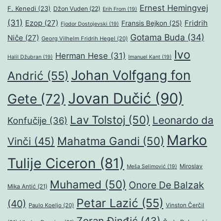
Ernest Hemingvej
F. Kenedi
(23)
Džon Vuden
(22)
Erih From
(19)
(31)
Ezop
(27)
Fridrih
Fransis Bejkon
(25)
Fjodor Dostojevski
(19)
Gotama Buda
(34)
Niče
(27)
Georg Vilhelm Fridrih Hegel
(20)
Ivo
Herman Hese
(31)
Halil Džubran
(19)
Imanuel Kant
(19)
Johan Volfgang fon
Andrić
(55)
Jovan Dučić
(90)
Gete
(72)
Lav Tolstoj
(50)
Leonardo da
Konfučije
(36)
Marko
Mahatma Gandi
(50)
Vinči
(45)
Tulije Ciceron
(81)
Miroslav
Meša Selimović
(19)
Muhamed
(50)
Onore De Balzak
Mika Antić
(21)
Petar Lazić
(55)
(40)
Paulo Koeljo
(20)
Vinston Čerčil
Zoran Đinđić
(43)