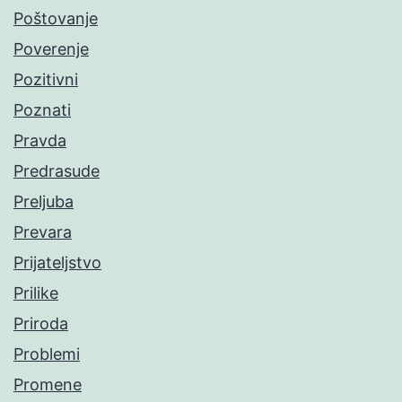
Poštovanje
Poverenje
Pozitivni
Poznati
Pravda
Predrasude
Preljuba
Prevara
Prijateljstvo
Prilike
Priroda
Problemi
Promene