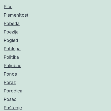
Piće
Plemenitost
Pobeda
Poezija
Pogled
Pohlepa
Politika
Poljubac
Ponos
Poraz
Porodica
Posao
Poštenje