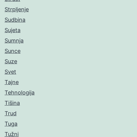
Strpljenje
Sudbina
Sujeta
Sumnja
Sunce
Suze
Svet
Tajne
Tehnologija
Tišina
Trud
Tuga
Tužni