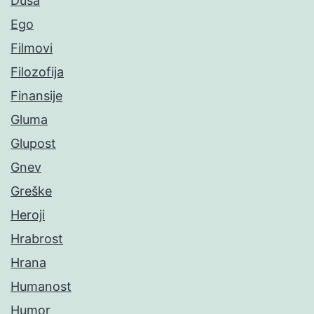
Duša
Ego
Filmovi
Filozofija
Finansije
Gluma
Glupost
Gnev
Greške
Heroji
Hrabrost
Hrana
Humanost
Humor