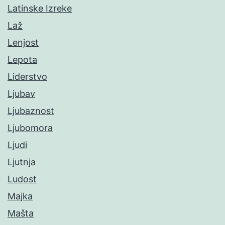
Latinske Izreke
Laž
Lenjost
Lepota
Liderstvo
Ljubav
Ljubaznost
Ljubomora
Ljudi
Ljutnja
Ludost
Majka
Mašta