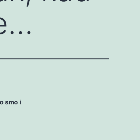
je…
to smo i