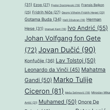
(31)
Ezop
(27)
Fransis Bejkon
Fjodor Dostojevski
(19)
Fridrih Niče
(27)
(25)
Georg Vilhelm Fridrih Hegel
(20)
Gotama Buda
(34)
Herman
Halil Džubran
(19)
Ivo Andrić
(55)
Hese
(31)
Imanuel Kant
(19)
Johan Volfgang fon Gete
Jovan Dučić
(90)
(72)
Lav Tolstoj
(50)
Konfučije
(36)
Mahatma
Leonardo da Vinči
(45)
Marko Tulije
Gandi
(50)
Ciceron
(81)
Miroslav Mika
Meša Selimović
(19)
Muhamed
(50)
Onore De
Antić
(21)