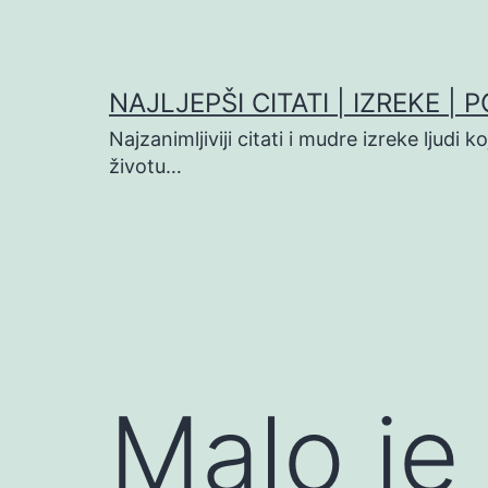
Preskoči
na
sadržaj
NAJLJEPŠI CITATI | IZREKE | 
Najzanimljiviji citati i mudre izreke ljudi 
životu…
Malo je 