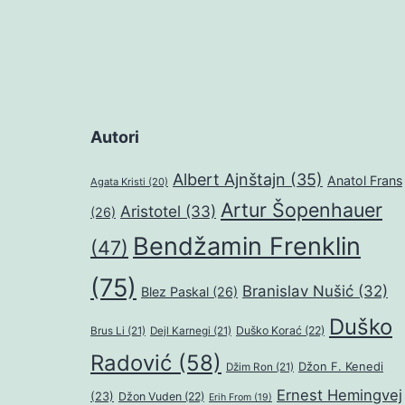
Autori
Albert Ajnštajn
(35)
Anatol Frans
Agata Kristi
(20)
Artur Šopenhauer
Aristotel
(33)
(26)
Bendžamin Frenklin
(47)
(75)
Branislav Nušić
(32)
Blez Paskal
(26)
Duško
Duško Korać
(22)
Brus Li
(21)
Dejl Karnegi
(21)
Radović
(58)
Džon F. Kenedi
Džim Ron
(21)
Ernest Hemingvej
(23)
Džon Vuden
(22)
Erih From
(19)