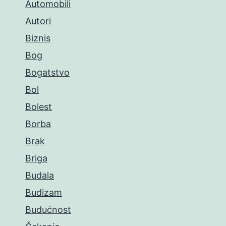
Automobili
Autori
Biznis
Bog
Bogatstvo
Bol
Bolest
Borba
Brak
Briga
Budala
Budizam
Budućnost