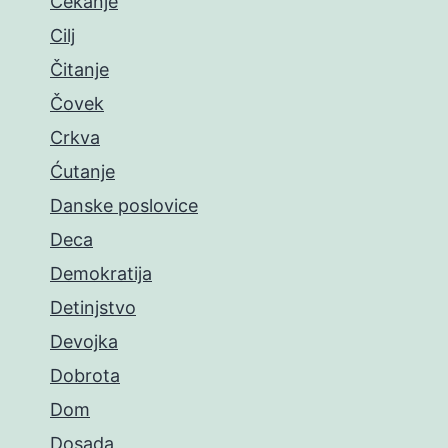
Čekanje
Cilj
Čitanje
Čovek
Crkva
Ćutanje
Danske poslovice
Deca
Demokratija
Detinjstvo
Devojka
Dobrota
Dom
Dosada