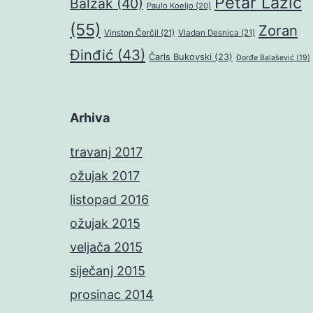
Petar Lazić
Balzak
(40)
Paulo Koeljo
(20)
(55)
Zoran
Vinston Čerčil
(21)
Vladan Desnica
(21)
Đinđić
(43)
Čarls Bukovski
(23)
Đorđe Balašević
(19)
Arhiva
travanj 2017
ožujak 2017
listopad 2016
ožujak 2015
veljača 2015
siječanj 2015
prosinac 2014