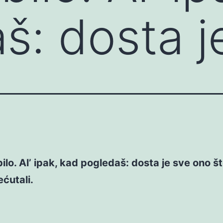
š: dosta 
bilo. Al’ ipak, kad pogledaš: dosta je sve ono š
rećutali.