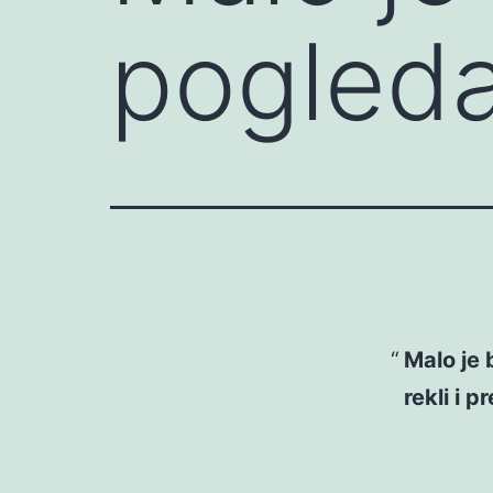
pogleda
Malo je 
rekli i p