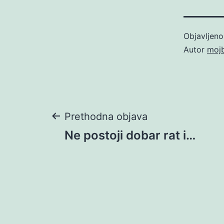
Objavljen
Autor
moj
Navigacija
Prethodna objava
Ne postoji dobar rat i…
objava