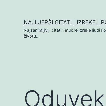
Preskoči
na
sadržaj
NAJLJEPŠI CITATI | IZREKE | 
Najzanimljiviji citati i mudre izreke ljudi 
životu…
Oduvek