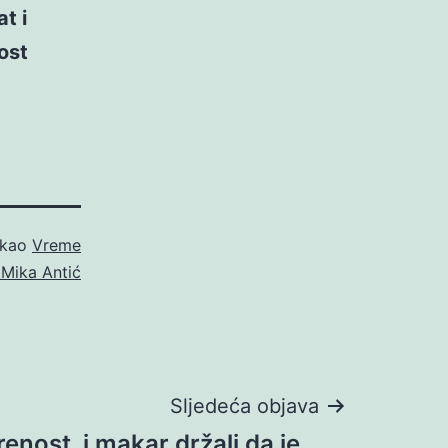
t i
ost
 kao
Vreme
 Mika Antić
Sljedeća objava
renost, i makar držali da je…