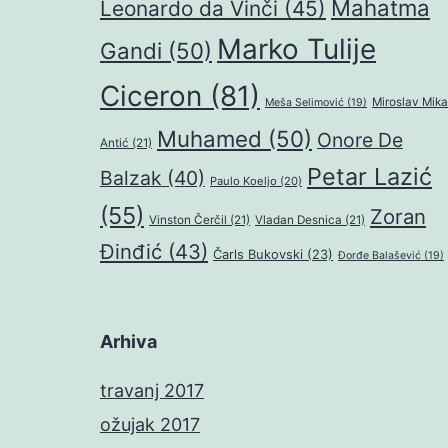
Mahatma
Leonardo da Vinči
(45)
Marko Tulije
Gandi
(50)
Ciceron
(81)
Miroslav Mika
Meša Selimović
(19)
Muhamed
(50)
Onore De
Antić
(21)
Petar Lazić
Balzak
(40)
Paulo Koeljo
(20)
(55)
Zoran
Vinston Čerčil
(21)
Vladan Desnica
(21)
Đinđić
(43)
Čarls Bukovski
(23)
Đorđe Balašević
(19)
Arhiva
travanj 2017
ožujak 2017