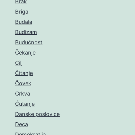
Brak
Briga
Budala
Budizam
Budućnost
Čekanje
Cilj
Čitanje
Čovek
Crkva
Ćutanje
Danske poslovice
Deca
Demokratija