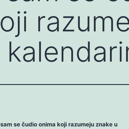
oji razume
 kalendar
sam se čudio onima koji razumeju znake u