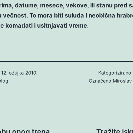
ima, datume, mesece, vekove, ili stanu pred sa
u večnost. To mora biti suluda i neobična hrabr
se komadati i usitnjavati vreme.
o
12. ožujka 2010.
Kategorizirano
blog
Označeno
Miroslav
robu onog trena
Tražite isk