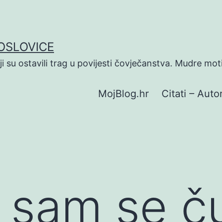
POSLOVICE
koji su ostavili trag u povijesti čovječanstva. Mudre mot
MojBlog.hr
Citati – Autor
 sam se č