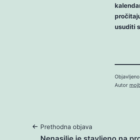
kalendar
pročitaj
usuditi 
Objavljen
Autor
moj
Navigacija
Prethodna objava
Nenasilje je stavljeno na p