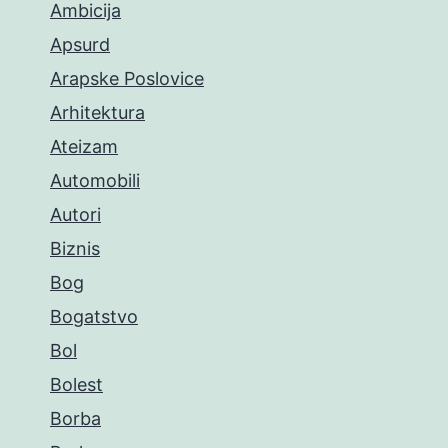
Ambicija
Apsurd
Arapske Poslovice
Arhitektura
Ateizam
Automobili
Autori
Biznis
Bog
Bogatstvo
Bol
Bolest
Borba