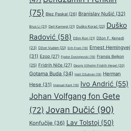
(75)
Branislav Nušić
(32)
Blez Paskal
(26)
Duško
Duško Korać
(22)
Brus Li
(21)
Dejl Karnegi
(21)
Radović
(58)
Džon F. Kenedi
Džim Ron
(21)
Ernest Hemingvej
(23)
Džon Vuden
(22)
Erih From
(19)
(31)
Ezop
(27)
Fransis Bejkon
Fjodor Dostojevski
(19)
Fridrih Niče
(27)
(25)
Georg Vilhelm Fridrih Hegel
(20)
Gotama Buda
(34)
Herman
Halil Džubran
(19)
Ivo Andrić
(55)
Hese
(31)
Imanuel Kant
(19)
Johan Volfgang fon Gete
Jovan Dučić
(90)
(72)
Lav Tolstoj
(50)
Konfučije
(36)