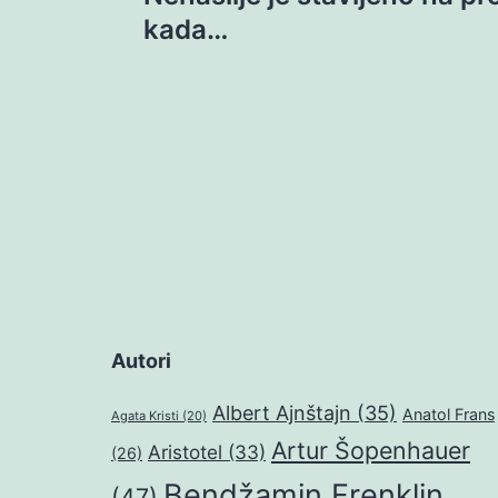
objava
kada…
Autori
Albert Ajnštajn
(35)
Anatol Frans
Agata Kristi
(20)
Artur Šopenhauer
Aristotel
(33)
(26)
Bendžamin Frenklin
(47)