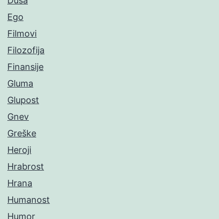
Duša
Ego
Filmovi
Filozofija
Finansije
Gluma
Glupost
Gnev
Greške
Heroji
Hrabrost
Hrana
Humanost
Humor