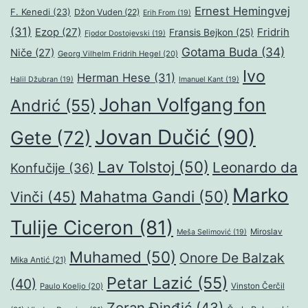
Ernest Hemingvej
F. Kenedi
(23)
Džon Vuden
(22)
Erih From
(19)
(31)
Ezop
(27)
Fridrih
Fransis Bejkon
(25)
Fjodor Dostojevski
(19)
Gotama Buda
(34)
Niče
(27)
Georg Vilhelm Fridrih Hegel
(20)
Ivo
Herman Hese
(31)
Halil Džubran
(19)
Imanuel Kant
(19)
Johan Volfgang fon
Andrić
(55)
Jovan Dučić
(90)
Gete
(72)
Lav Tolstoj
(50)
Leonardo da
Konfučije
(36)
Marko
Mahatma Gandi
(50)
Vinči
(45)
Tulije Ciceron
(81)
Miroslav
Meša Selimović
(19)
Muhamed
(50)
Onore De Balzak
Mika Antić
(21)
Petar Lazić
(55)
(40)
Paulo Koeljo
(20)
Vinston Čerčil
Zoran Đinđić
(43)