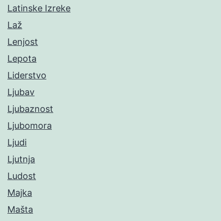
Latinske Izreke
Laž
Lenjost
Lepota
Liderstvo
Ljubav
Ljubaznost
Ljubomora
Ljudi
Ljutnja
Ludost
Majka
Mašta