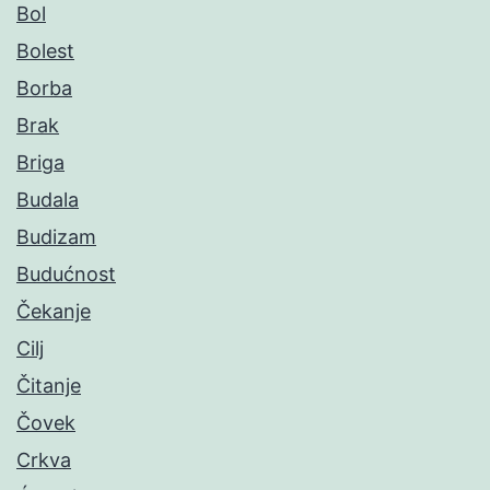
Bol
Bolest
Borba
Brak
Briga
Budala
Budizam
Budućnost
Čekanje
Cilj
Čitanje
Čovek
Crkva