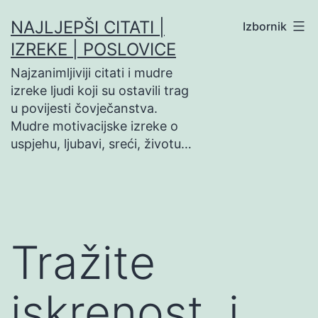
Preskoči
NAJLJEPŠI CITATI |
Izbornik
na
IZREKE | POSLOVICE
sadržaj
Najzanimljiviji citati i mudre
izreke ljudi koji su ostavili trag
u povijesti čovječanstva.
Mudre motivacijske izreke o
uspjehu, ljubavi, sreći, životu…
Tražite
iskrenost, i