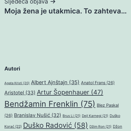
Sljedeća objava
Moja žena je utakmica. To zahteva…
Autori
Albert Ajnštajn
(35)
Anatol Frans
(26)
Agata Kristi
(20)
Artur Šopenhauer
(47)
Aristotel
(33)
Bendžamin Frenklin
(75)
Blez Paskal
Branislav Nušić
(32)
(26)
Duško
Brus Li
(21)
Dejl Karnegi
(21)
Duško Radović
(58)
Džon
Korać
(22)
Džim Ron
(21)