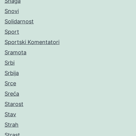
Snaga
Snovi
Solidarnost
Sport
Sportski Komentatori
Sramota
Srbi
Srbija
Srce
Sreća
Starost
Stav
Strah
Strast