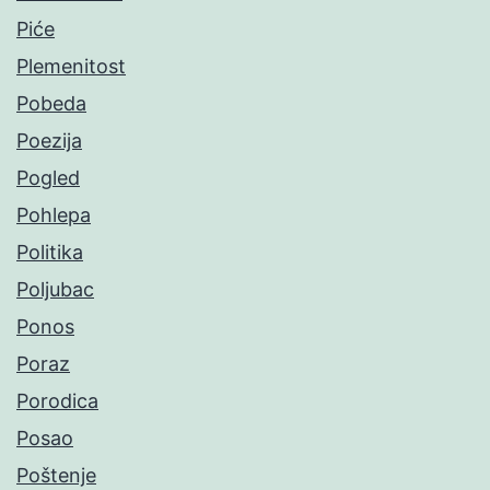
Piće
Plemenitost
Pobeda
Poezija
Pogled
Pohlepa
Politika
Poljubac
Ponos
Poraz
Porodica
Posao
Poštenje