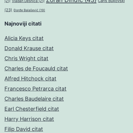
Čarls Bukovski
(21)
Vladan Desnica
(21)
(23)
Đorđe Balašević
(19)
Najnoviji citati
Alicia Keys citat
Donald Krause citat
Chris Wright citat
Charles de Foucauld citat
Alfred Hitchock citat
Francesco Petrarca citat
Charles Baudelaire citat
Earl Chesterfield citat
Harry Harrison citat
Filip David citat