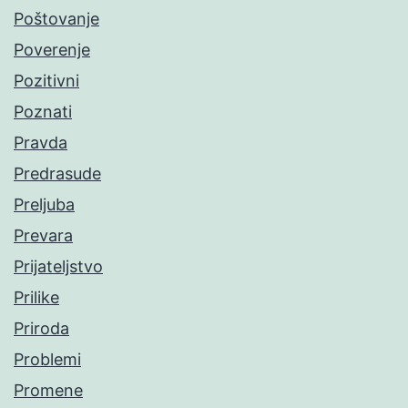
Poštovanje
Poverenje
Pozitivni
Poznati
Pravda
Predrasude
Preljuba
Prevara
Prijateljstvo
Prilike
Priroda
Problemi
Promene