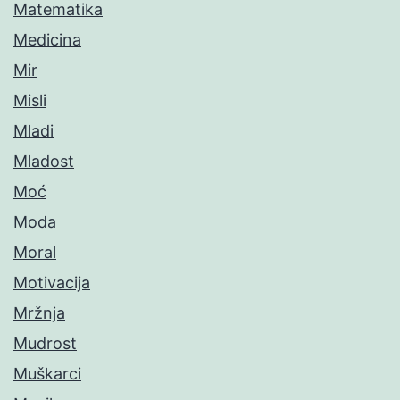
Matematika
Medicina
Mir
Misli
Mladi
Mladost
Moć
Moda
Moral
Motivacija
Mržnja
Mudrost
Muškarci