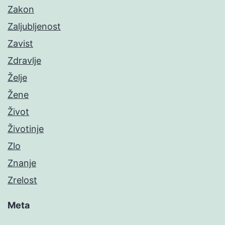
Zakon
Zaljubljenost
Zavist
Zdravlje
Želje
Žene
Život
Životinje
Zlo
Znanje
Zrelost
Meta