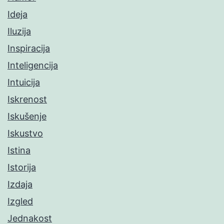
Ideja
Iluzija
Inspiracija
Inteligencija
Intuicija
Iskrenost
Iskušenje
Iskustvo
Istina
Istorija
Izdaja
Izgled
Jednakost