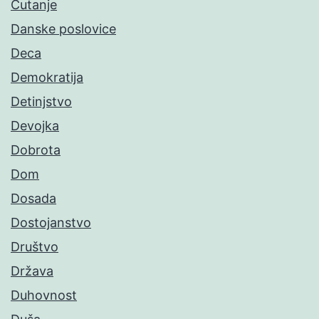
Ćutanje
Danske poslovice
Deca
Demokratija
Detinjstvo
Devojka
Dobrota
Dom
Dosada
Dostojanstvo
Društvo
Država
Duhovnost