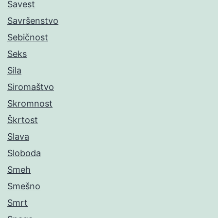
Savest
Savršenstvo
Sebičnost
Seks
Sila
Siromaštvo
Skromnost
Škrtost
Slava
Sloboda
Smeh
Smešno
Smrt