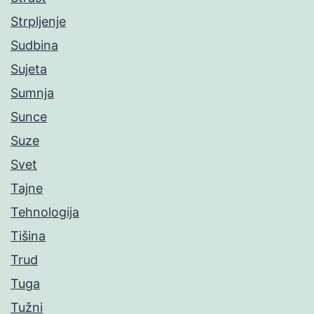
Strpljenje
Sudbina
Sujeta
Sumnja
Sunce
Suze
Svet
Tajne
Tehnologija
Tišina
Trud
Tuga
Tužni