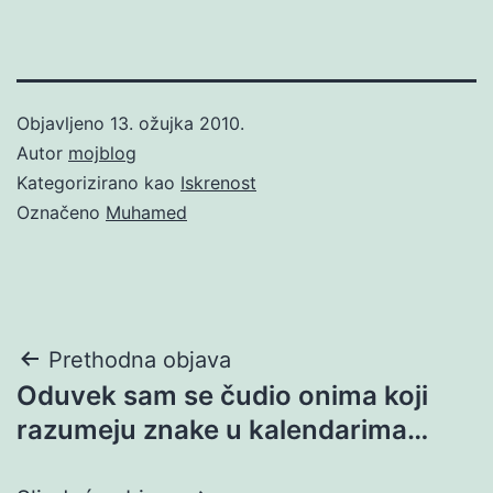
Objavljeno
13. ožujka 2010.
Autor
mojblog
Kategorizirano kao
Iskrenost
Označeno
Muhamed
Navigacija
Prethodna objava
Oduvek sam se čudio onima koji
objava
razumeju znake u kalendarima…