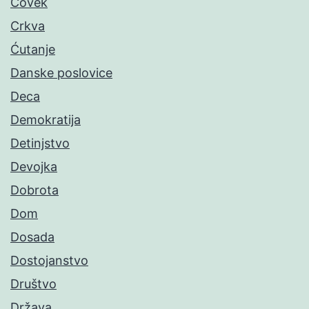
Čovek
Crkva
Ćutanje
Danske poslovice
Deca
Demokratija
Detinjstvo
Devojka
Dobrota
Dom
Dosada
Dostojanstvo
Društvo
Država