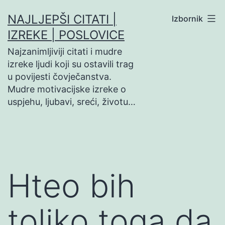
Preskoči
NAJLJEPŠI CITATI |
Izbornik
na
IZREKE | POSLOVICE
sadržaj
Najzanimljiviji citati i mudre
izreke ljudi koji su ostavili trag
u povijesti čovječanstva.
Mudre motivacijske izreke o
uspjehu, ljubavi, sreći, životu…
Hteo bih
toliko toga da