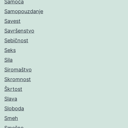
Samoća
Samopouzdanje
Savest
Savršenstvo
Sebičnost
Seks
Sila
Siromaštvo
Skromnost
Škrtost
Slava
Sloboda
Smeh
Smešno