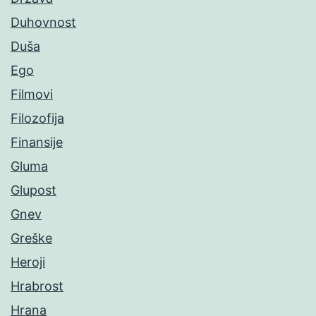
Duhovnost
Duša
Ego
Filmovi
Filozofija
Finansije
Gluma
Glupost
Gnev
Greške
Heroji
Hrabrost
Hrana