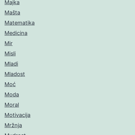
Majka
Mašta
Matematika
Medicina
Mir
Misli
Mladi
Mladost
Moć
Moda
Moral
Motivacija
Mržnja