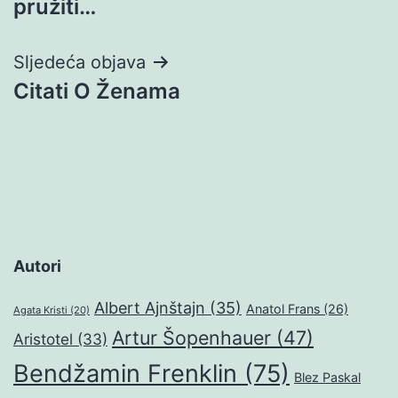
pružiti…
Sljedeća objava
Citati O Ženama
Autori
Albert Ajnštajn
(35)
Anatol Frans
(26)
Agata Kristi
(20)
Artur Šopenhauer
(47)
Aristotel
(33)
Bendžamin Frenklin
(75)
Blez Paskal