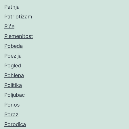
Patnja
Patriotizam
Piće
Plemenitost
Pobeda
Poezija
Pogled
Pohlepa
Politika
Poljubac
Ponos
Poraz
Porodica