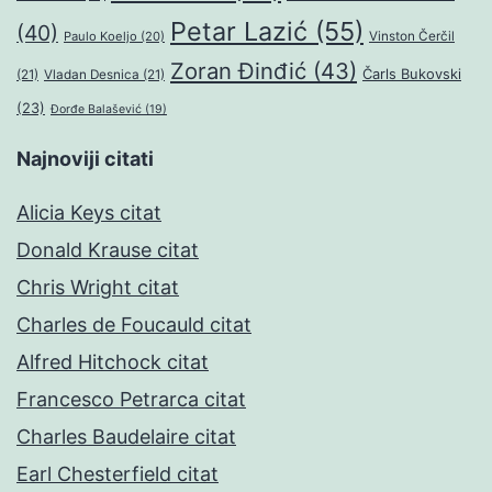
Petar Lazić
(55)
(40)
Paulo Koeljo
(20)
Vinston Čerčil
Zoran Đinđić
(43)
Čarls Bukovski
(21)
Vladan Desnica
(21)
(23)
Đorđe Balašević
(19)
Najnoviji citati
Alicia Keys citat
Donald Krause citat
Chris Wright citat
Charles de Foucauld citat
Alfred Hitchock citat
Francesco Petrarca citat
Charles Baudelaire citat
Earl Chesterfield citat