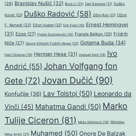
Branislav Nušić
(32)
(26)
Duško
Brus Li
(21)
Dejl Karnegi
(21)
Duško Radović
(58)
Džon
Korać
(22)
Džim Ron
(21)
Ernest Hemingvej
F. Kenedi
(23)
Džon Vuden
(22)
Erih From
(19)
(31)
Ezop
(27)
Fridrih
Fransis Bejkon
(25)
Fjodor Dostojevski
(19)
Gotama Buda
(34)
Niče
(27)
Georg Vilhelm Fridrih Hegel
(20)
Ivo
Herman Hese
(31)
Halil Džubran
(19)
Imanuel Kant
(19)
Johan Volfgang fon
Andrić
(55)
Jovan Dučić
(90)
Gete
(72)
Lav Tolstoj
(50)
Leonardo da
Konfučije
(36)
Marko
Mahatma Gandi
(50)
Vinči
(45)
Tulije Ciceron
(81)
Miroslav
Meša Selimović
(19)
Muhamed
(50)
Onore De Balzak
Mika Antić
(21)