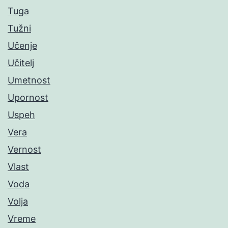
Tuga
Tužni
Učenje
Učitelj
Umetnost
Upornost
Uspeh
Vera
Vernost
Vlast
Voda
Volja
Vreme