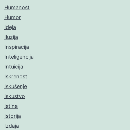
Humanost
Humor
Ideja
Iluzija
Inspiracija
Inteligencija
Intuicija
Iskrenost
Iskušenje
Iskustvo
Istina
Istorija
Izdaja