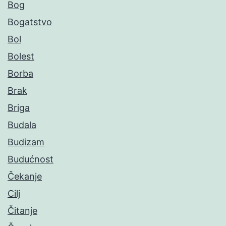
Bog
Bogatstvo
Bol
Bolest
Borba
Brak
Briga
Budala
Budizam
Budućnost
Čekanje
Cilj
Čitanje