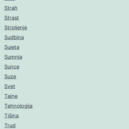
Strah
Strast
Strpljenje
Sudbina
Sujeta
Sumnja
Sunce
Suze
Svet
Tajne
Tehnologija
Tišina
Trud