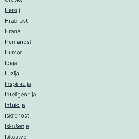
Heroji
Hrabrost
Hrana
Humanost
Humor
Ideja
Iluzija
Inspiracija
Inteligencija
Intuicija
Iskrenost
Iskušenje
Iskustvo