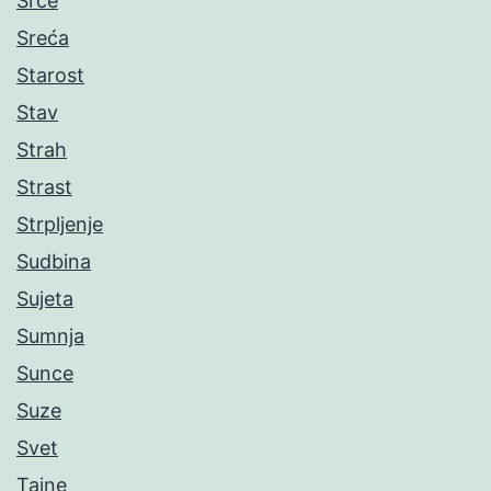
Srce
Sreća
Starost
Stav
Strah
Strast
Strpljenje
Sudbina
Sujeta
Sumnja
Sunce
Suze
Svet
Tajne