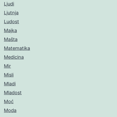
Ljudi
Ljutnja
Ludost
Majka
Mašta
Matematika
Medicina
Mir
Misli
Mladi
Mladost
Moć
Moda