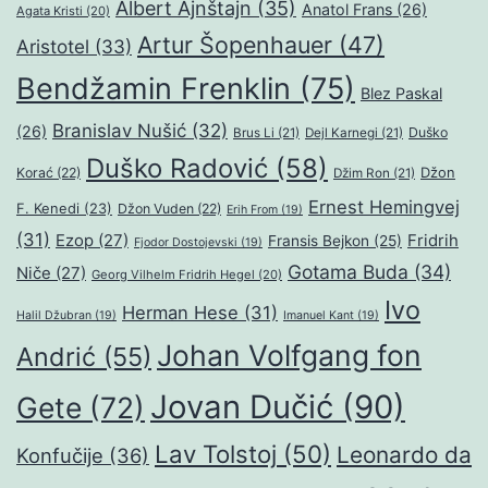
Albert Ajnštajn
(35)
Anatol Frans
(26)
Agata Kristi
(20)
Artur Šopenhauer
(47)
Aristotel
(33)
Bendžamin Frenklin
(75)
Blez Paskal
Branislav Nušić
(32)
(26)
Duško
Brus Li
(21)
Dejl Karnegi
(21)
Duško Radović
(58)
Džon
Korać
(22)
Džim Ron
(21)
Ernest Hemingvej
F. Kenedi
(23)
Džon Vuden
(22)
Erih From
(19)
(31)
Ezop
(27)
Fridrih
Fransis Bejkon
(25)
Fjodor Dostojevski
(19)
Gotama Buda
(34)
Niče
(27)
Georg Vilhelm Fridrih Hegel
(20)
Ivo
Herman Hese
(31)
Halil Džubran
(19)
Imanuel Kant
(19)
Johan Volfgang fon
Andrić
(55)
Jovan Dučić
(90)
Gete
(72)
Lav Tolstoj
(50)
Leonardo da
Konfučije
(36)