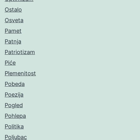
Ostalo
Osveta
Pamet
Patnja
Patriotizam
Piće
Plemenitost
Pobeda
Poezija
Pogled
Pohlepa
Politika
Poljubac