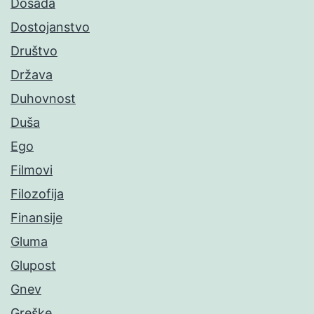
Dosada
Dostojanstvo
Društvo
Država
Duhovnost
Duša
Ego
Filmovi
Filozofija
Finansije
Gluma
Glupost
Gnev
Greške