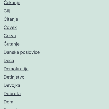
Čekanje
Cilj
Čitanje
Čovek
Crkva
Ćutanje
Danske poslovice
Deca
Demokratija
Detinjstvo
Devojka
Dobrota
Dom