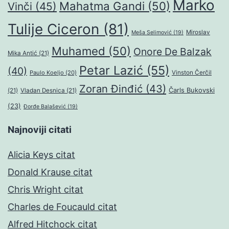
Marko
Mahatma Gandi
(50)
Vinči
(45)
Tulije Ciceron
(81)
Miroslav
Meša Selimović
(19)
Muhamed
(50)
Onore De Balzak
Mika Antić
(21)
Petar Lazić
(55)
(40)
Paulo Koeljo
(20)
Vinston Čerčil
Zoran Đinđić
(43)
Čarls Bukovski
(21)
Vladan Desnica
(21)
(23)
Đorđe Balašević
(19)
Najnoviji citati
Alicia Keys citat
Donald Krause citat
Chris Wright citat
Charles de Foucauld citat
Alfred Hitchock citat