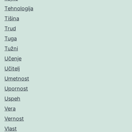
Tehnologija
Tišina
Trud
Tuga
Tužni
Učenje
Učitelj
Umetnost
Upornost
Uspeh
Vera
Vernost
Vlast