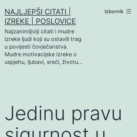
Preskoči
NAJLJEPŠI CITATI |
Izbornik
na
IZREKE | POSLOVICE
sadržaj
Najzanimljiviji citati i mudre
izreke ljudi koji su ostavili trag
u povijesti čovječanstva.
Mudre motivacijske izreke o
uspjehu, ljubavi, sreći, životu…
Jedinu pravu
sigurnost u