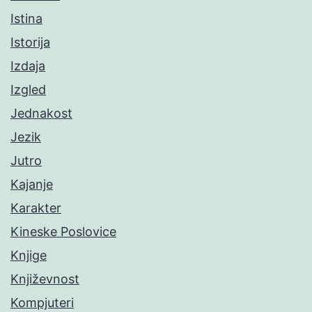
Istina
Istorija
Izdaja
Izgled
Jednakost
Jezik
Jutro
Kajanje
Karakter
Kineske Poslovice
Knjige
Književnost
Kompjuteri