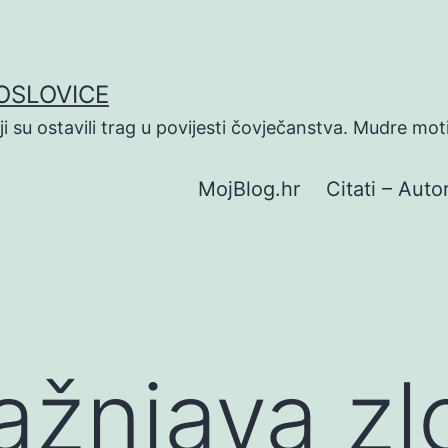
POSLOVICE
koji su ostavili trag u povijesti čovječanstva. Mudre mot
MojBlog.hr
Citati – Autor
ažnjava zl