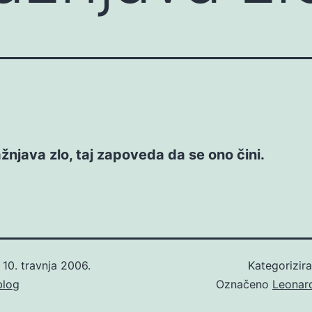
žnjava zlo, taj zapoveda da se ono čini.
o
10. travnja 2006.
Kategorizir
blog
Označeno
Leonard