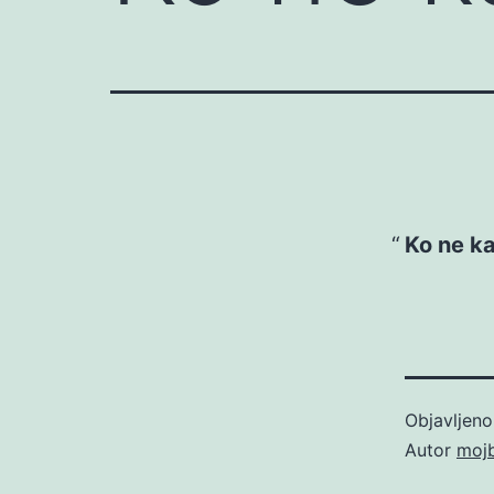
Ko ne ka
Objavljen
Autor
moj