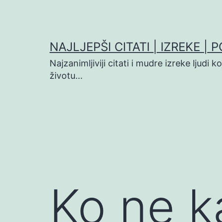
Preskoči
na
sadržaj
NAJLJEPŠI CITATI | IZREKE | 
Najzanimljiviji citati i mudre izreke ljudi 
životu…
Ko ne k