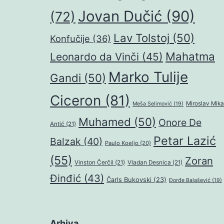
Jovan Dučić
(90)
(72)
Lav Tolstoj
(50)
Konfučije
(36)
Mahatma
Leonardo da Vinči
(45)
Marko Tulije
Gandi
(50)
Ciceron
(81)
Miroslav Mika
Meša Selimović
(19)
Muhamed
(50)
Onore De
Antić
(21)
Petar Lazić
Balzak
(40)
Paulo Koeljo
(20)
(55)
Zoran
Vinston Čerčil
(21)
Vladan Desnica
(21)
Đinđić
(43)
Čarls Bukovski
(23)
Đorđe Balašević
(19)
Arhiva