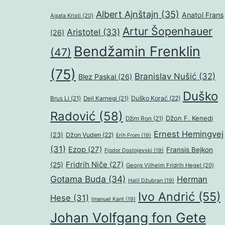
Albert Ajnštajn
(35)
Anatol Frans
Agata Kristi
(20)
Artur Šopenhauer
Aristotel
(33)
(26)
Bendžamin Frenklin
(47)
(75)
Branislav Nušić
(32)
Blez Paskal
(26)
Duško
Duško Korać
(22)
Brus Li
(21)
Dejl Karnegi
(21)
Radović
(58)
Džon F. Kenedi
Džim Ron
(21)
Ernest Hemingvej
(23)
Džon Vuden
(22)
Erih From
(19)
(31)
Ezop
(27)
Fransis Bejkon
Fjodor Dostojevski
(19)
Fridrih Niče
(27)
(25)
Georg Vilhelm Fridrih Hegel
(20)
Gotama Buda
(34)
Herman
Halil Džubran
(19)
Ivo Andrić
(55)
Hese
(31)
Imanuel Kant
(19)
Johan Volfgang fon Gete