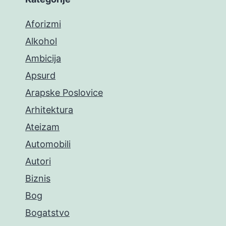
Aforizmi
Alkohol
Ambicija
Apsurd
Arapske Poslovice
Arhitektura
Ateizam
Automobili
Autori
Biznis
Bog
Bogatstvo