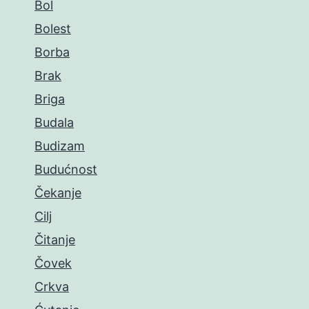
Bol
Bolest
Borba
Brak
Briga
Budala
Budizam
Budućnost
Čekanje
Cilj
Čitanje
Čovek
Crkva