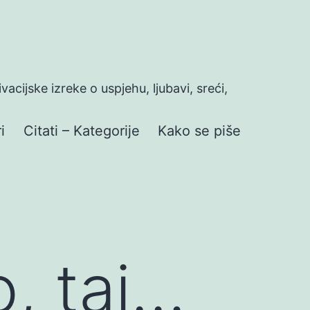
ivacijske izreke o uspjehu, ljubavi, sreći,
i
Citati – Kategorije
Kako se piše
o, taj…