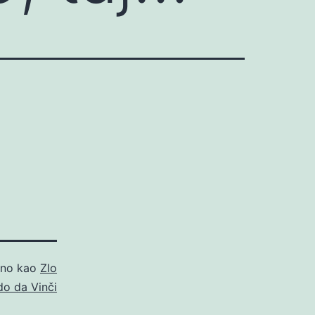
ano kao
Zlo
o da Vinči