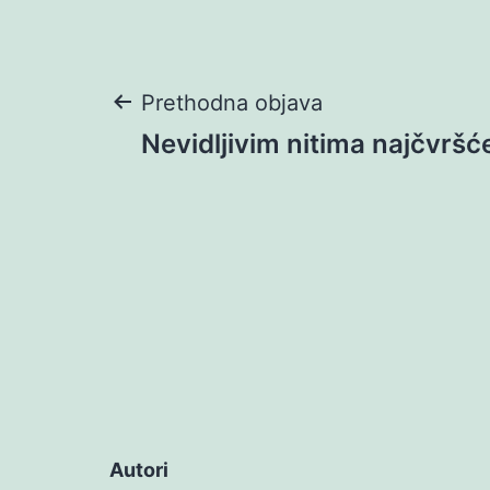
Navigacija
Prethodna objava
Nevidljivim nitima najčvrš
objava
Autori