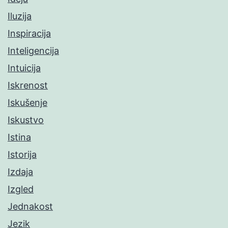
Iluzija
Inspiracija
Inteligencija
Intuicija
Iskrenost
Iskušenje
Iskustvo
Istina
Istorija
Izdaja
Izgled
Jednakost
Jezik