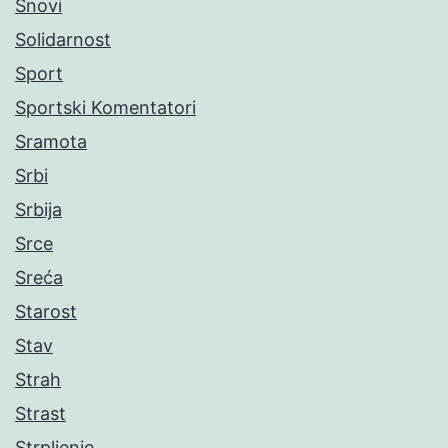
Snovi
Solidarnost
Sport
Sportski Komentatori
Sramota
Srbi
Srbija
Srce
Sreća
Starost
Stav
Strah
Strast
Strpljenje