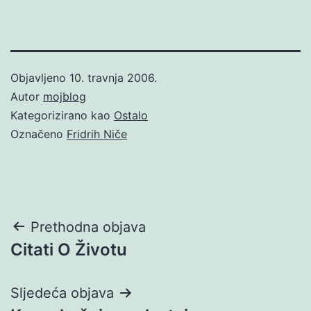
Objavljeno
10. travnja 2006.
Autor
mojblog
Kategorizirano kao
Ostalo
Označeno
Fridrih Niče
Navigacija
Prethodna objava
Citati O Životu
objava
Sljedeća objava