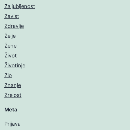
Zaljubljenost
Zavist
Zdravlje
Želje
Žene
Život
Životinje
Zlo
Znanje
Zrelost
Meta
Prijava