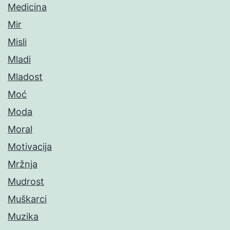
Medicina
Mir
Misli
Mladi
Mladost
Moć
Moda
Moral
Motivacija
Mržnja
Mudrost
Muškarci
Muzika