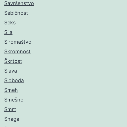
Savršenstvo
Sebičnost
Seks
Sila
Siromaštvo
Skromnost
Škrtost
Slava
Sloboda
Smeh
Smešno
Smrt
Snaga