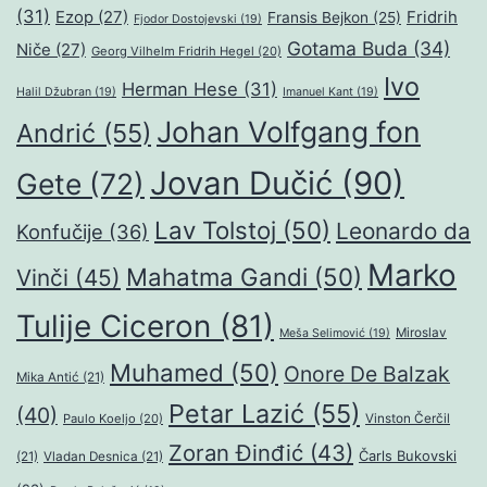
(31)
Ezop
(27)
Fridrih
Fransis Bejkon
(25)
Fjodor Dostojevski
(19)
Gotama Buda
(34)
Niče
(27)
Georg Vilhelm Fridrih Hegel
(20)
Ivo
Herman Hese
(31)
Halil Džubran
(19)
Imanuel Kant
(19)
Johan Volfgang fon
Andrić
(55)
Jovan Dučić
(90)
Gete
(72)
Lav Tolstoj
(50)
Leonardo da
Konfučije
(36)
Marko
Mahatma Gandi
(50)
Vinči
(45)
Tulije Ciceron
(81)
Miroslav
Meša Selimović
(19)
Muhamed
(50)
Onore De Balzak
Mika Antić
(21)
Petar Lazić
(55)
(40)
Paulo Koeljo
(20)
Vinston Čerčil
Zoran Đinđić
(43)
Čarls Bukovski
(21)
Vladan Desnica
(21)