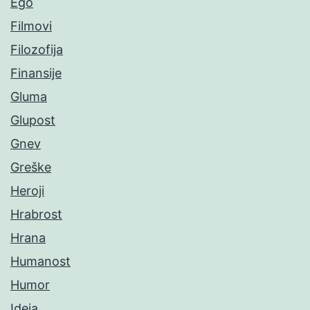
Ego
Filmovi
Filozofija
Finansije
Gluma
Glupost
Gnev
Greške
Heroji
Hrabrost
Hrana
Humanost
Humor
Ideja