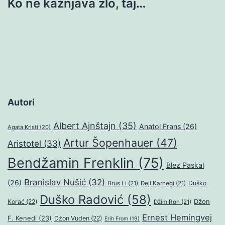
Ko ne kažnjava zlo, taj…
Autori
Albert Ajnštajn
(35)
Anatol Frans
(26)
Agata Kristi
(20)
Artur Šopenhauer
(47)
Aristotel
(33)
Bendžamin Frenklin
(75)
Blez Paskal
Branislav Nušić
(32)
(26)
Duško
Brus Li
(21)
Dejl Karnegi
(21)
Duško Radović
(58)
Džon
Korać
(22)
Džim Ron
(21)
Ernest Hemingvej
F. Kenedi
(23)
Džon Vuden
(22)
Erih From
(19)