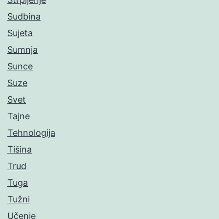
Sudbina
Sujeta
Sumnja
Sunce
Suze
Svet
Tajne
Tehnologija
Tišina
Trud
Tuga
Tužni
Učenje