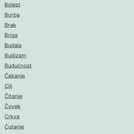
Bolest
Borba
Brak
Briga
Budala
Budizam
Budućnost
Čekanje
Cilj
Čitanje
Čovek
Crkva
Ćutanje