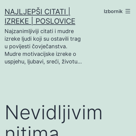
Preskoči
NAJLJEPŠI CITATI |
Izbornik
na
IZREKE | POSLOVICE
sadržaj
Najzanimljiviji citati i mudre
izreke ljudi koji su ostavili trag
u povijesti čovječanstva.
Mudre motivacijske izreke o
uspjehu, ljubavi, sreći, životu…
Nevidljivim
nitima