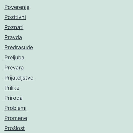
Poverenje
Pozitivni
Poznati
Pravda
Predrasude
Preljuba
Prevara
Prijateljstvo
Prilike
Priroda
Problemi
Promene
Prošlost