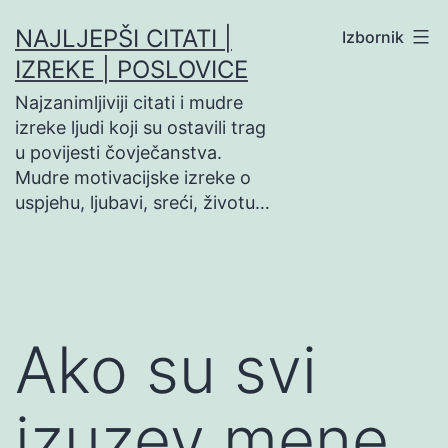
Preskoči
NAJLJEPŠI CITATI |
Izbornik
na
IZREKE | POSLOVICE
sadržaj
Najzanimljiviji citati i mudre
izreke ljudi koji su ostavili trag
u povijesti čovječanstva.
Mudre motivacijske izreke o
uspjehu, ljubavi, sreći, životu…
Ako su svi
izuzev mene