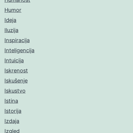
Humor
Ideja
Iluzija
Inspiracija
Inteligencija
Intuicija
Iskrenost
Iskušenje
Iskustvo
Istina
Istorija
Izdaja
Izgled