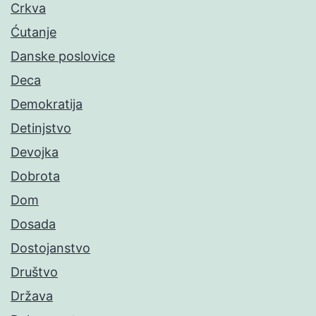
Crkva
Ćutanje
Danske poslovice
Deca
Demokratija
Detinjstvo
Devojka
Dobrota
Dom
Dosada
Dostojanstvo
Društvo
Država