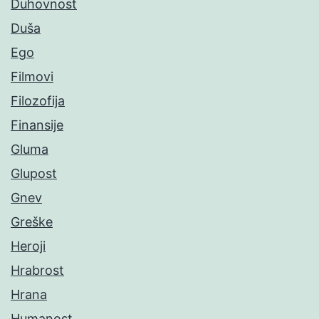
Duhovnost
Duša
Ego
Filmovi
Filozofija
Finansije
Gluma
Glupost
Gnev
Greške
Heroji
Hrabrost
Hrana
Humanost