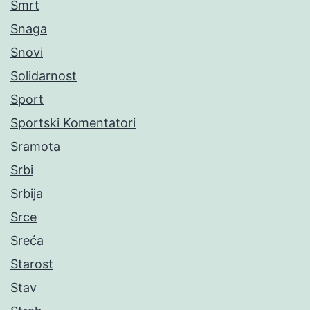
Smrt
Snaga
Snovi
Solidarnost
Sport
Sportski Komentatori
Sramota
Srbi
Srbija
Srce
Sreća
Starost
Stav