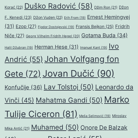
Duško Radović
(58)
Džon
Korać
(22)
Džim Ron
(21)
Ernest Hemingvej
F. Kenedi
(23)
Džon Vuden
(22)
Erih From
(19)
(31)
Ezop
(27)
Fridrih
Fransis Bejkon
(25)
Fjodor Dostojevski
(19)
Gotama Buda
(34)
Niče
(27)
Georg Vilhelm Fridrih Hegel
(20)
Ivo
Herman Hese
(31)
Halil Džubran
(19)
Imanuel Kant
(19)
Johan Volfgang fon
Andrić
(55)
Jovan Dučić
(90)
Gete
(72)
Lav Tolstoj
(50)
Leonardo da
Konfučije
(36)
Marko
Mahatma Gandi
(50)
Vinči
(45)
Tulije Ciceron
(81)
Miroslav
Meša Selimović
(19)
Muhamed
(50)
Onore De Balzak
Mika Antić
(21)