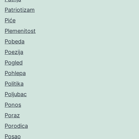
Patriotizam
Piće
Plemenitost
Pobeda
Poezija
Pogled
Pohlepa
Politika
Poljubac
Ponos
Poraz
Porodica
Posao