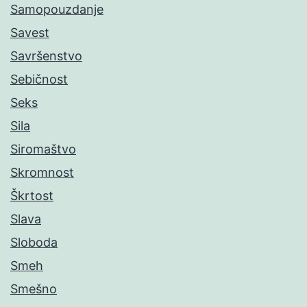
Samopouzdanje
Savest
Savršenstvo
Sebičnost
Seks
Sila
Siromaštvo
Skromnost
Škrtost
Slava
Sloboda
Smeh
Smešno