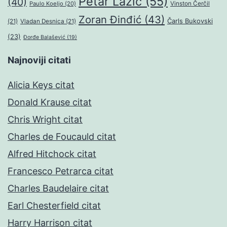
Petar Lazić
(55)
(40)
Paulo Koeljo
(20)
Vinston Čerčil
Zoran Đinđić
(43)
Čarls Bukovski
(21)
Vladan Desnica
(21)
(23)
Đorđe Balašević
(19)
Najnoviji citati
Alicia Keys citat
Donald Krause citat
Chris Wright citat
Charles de Foucauld citat
Alfred Hitchock citat
Francesco Petrarca citat
Charles Baudelaire citat
Earl Chesterfield citat
Harry Harrison citat