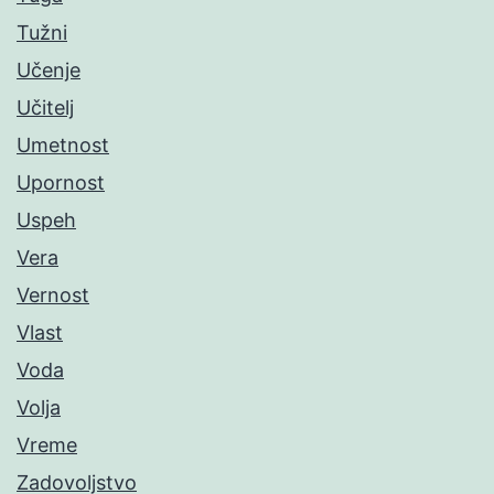
Tužni
Učenje
Učitelj
Umetnost
Upornost
Uspeh
Vera
Vernost
Vlast
Voda
Volja
Vreme
Zadovoljstvo