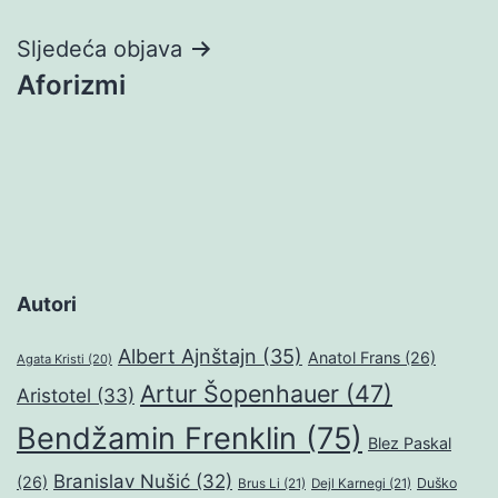
Sljedeća objava
Aforizmi
Autori
Albert Ajnštajn
(35)
Anatol Frans
(26)
Agata Kristi
(20)
Artur Šopenhauer
(47)
Aristotel
(33)
Bendžamin Frenklin
(75)
Blez Paskal
Branislav Nušić
(32)
(26)
Duško
Brus Li
(21)
Dejl Karnegi
(21)