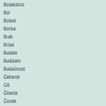
Bogatstvo
Bol
Bolest
Borba
Brak
Briga
Budala
Budizam
Budućnost
Čekanje
Cilj
Čitanje
Čovek