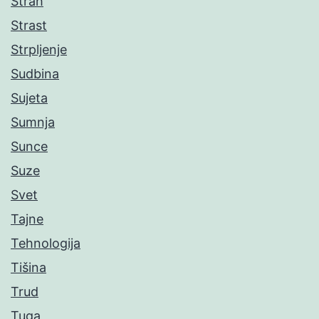
Strah
Strast
Strpljenje
Sudbina
Sujeta
Sumnja
Sunce
Suze
Svet
Tajne
Tehnologija
Tišina
Trud
Tuga