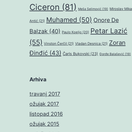
Ciceron
(81)
Miroslav Mika
Meša Selimović
(19)
Muhamed
(50)
Onore De
Antić
(21)
Petar Lazić
Balzak
(40)
Paulo Koeljo
(20)
(55)
Zoran
Vinston Čerčil
(21)
Vladan Desnica
(21)
Đinđić
(43)
Čarls Bukovski
(23)
Đorđe Balašević
(19)
Arhiva
travanj 2017
ožujak 2017
listopad 2016
ožujak 2015