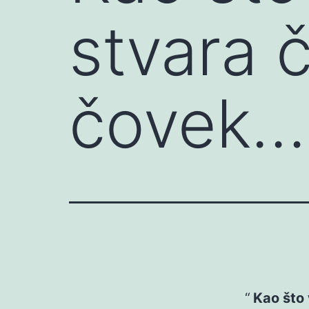
stvara 
čovek…
Kao što