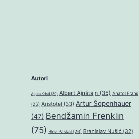
Autori
Albert Ajnštajn
(35)
Anatol Frans
Agata Kristi
(20)
Artur Šopenhauer
Aristotel
(33)
(26)
Bendžamin Frenklin
(47)
(75)
Branislav Nušić
(32)
Blez Paskal
(26)