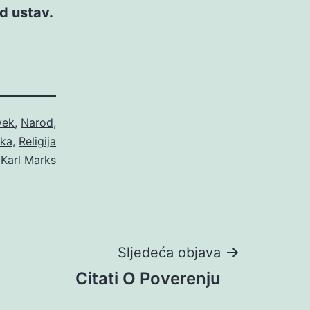
d ustav.
vek
,
Narod
,
ika
,
Religija
o
Karl Marks
Sljedeća objava
Citati O Poverenju