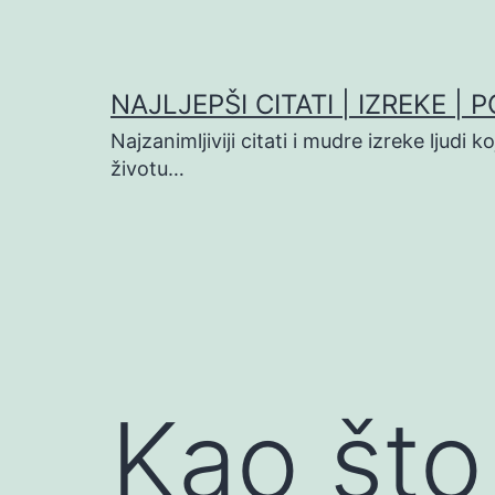
Preskoči
na
sadržaj
NAJLJEPŠI CITATI | IZREKE | 
Najzanimljiviji citati i mudre izreke ljudi 
životu…
Kao što