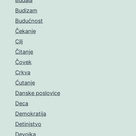
Budala
Budizam
Budućnost
Čekanje
Cilj
Čitanje
Čovek
Crkva
Ćutanje
Danske poslovice
Deca
Demokratija
Detinjstvo
Devojka