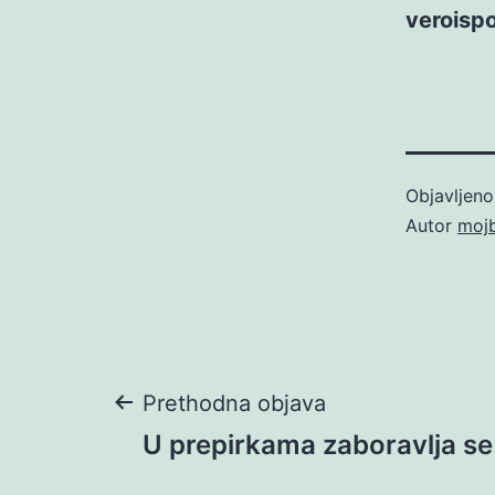
veroispo
Objavljen
Autor
moj
Navigacija
Prethodna objava
U prepirkama zaboravlja se
objava