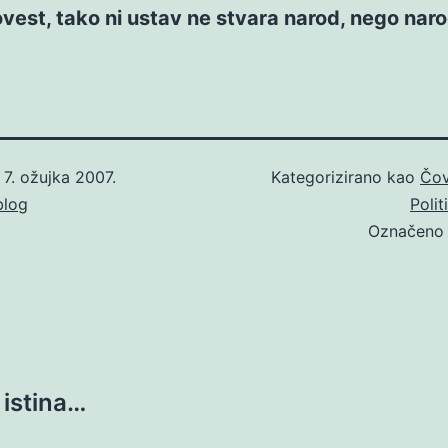
vest, tako ni ustav ne stvara narod, nego naro
o
7. ožujka 2007.
Kategorizirano kao
Čo
blog
Polit
Označen
 istina…