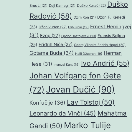
Duško
Duško Korać
(22)
Brus Li
(21)
Dejl Karnegi
(21)
Radović
(58)
Džon F. Kenedi
Džim Ron
(21)
Ernest Hemingvej
(23)
Džon Vuden
(22)
Erih From
(19)
(31)
Ezop
(27)
Fransis Bejkon
Fjodor Dostojevski
(19)
Fridrih Niče
(27)
(25)
Georg Vilhelm Fridrih Hegel
(20)
Gotama Buda
(34)
Herman
Halil Džubran
(19)
Ivo Andrić
(55)
Hese
(31)
Imanuel Kant
(19)
Johan Volfgang fon Gete
Jovan Dučić
(90)
(72)
Lav Tolstoj
(50)
Konfučije
(36)
Mahatma
Leonardo da Vinči
(45)
Marko Tulije
Gandi
(50)