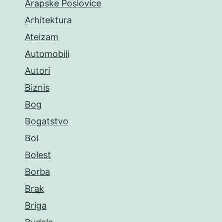
Arapske Poslovice
Arhitektura
Ateizam
Automobili
Autori
Biznis
Bog
Bogatstvo
Bol
Bolest
Borba
Brak
Briga