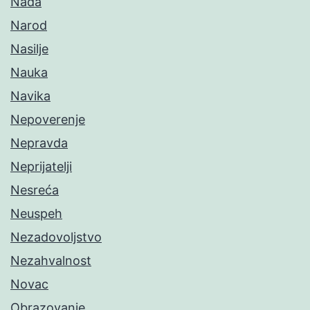
Nada
Narod
Nasilje
Nauka
Navika
Nepoverenje
Nepravda
Neprijatelji
Nesreća
Neuspeh
Nezadovoljstvo
Nezahvalnost
Novac
Obrazovanje