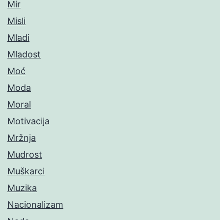
Mir
Misli
Mladi
Mladost
Moć
Moda
Moral
Motivacija
Mržnja
Mudrost
Muškarci
Muzika
Nacionalizam