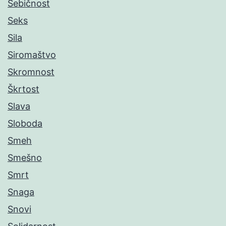
Sebičnost
Seks
Sila
Siromaštvo
Skromnost
Škrtost
Slava
Sloboda
Smeh
Smešno
Smrt
Snaga
Snovi