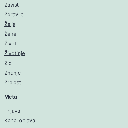
Zavist
Zdravlje
Želje
Žene
Život
Životinje
Zlo
Znanje
Zrelost
Meta
Prijava
Kanal objava