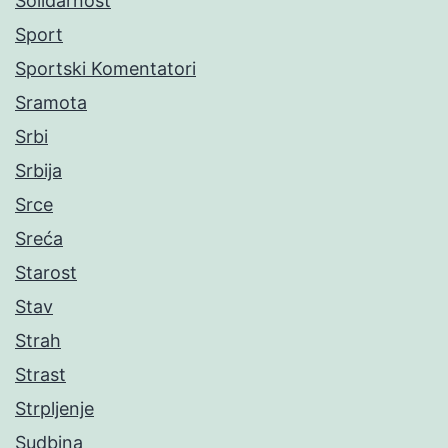
Solidarnost
Sport
Sportski Komentatori
Sramota
Srbi
Srbija
Srce
Sreća
Starost
Stav
Strah
Strast
Strpljenje
Sudbina