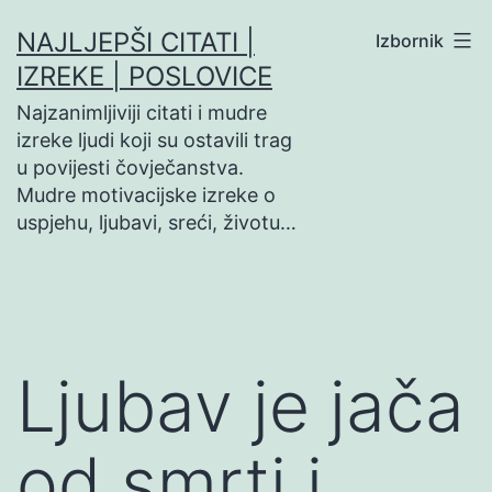
Preskoči
NAJLJEPŠI CITATI |
Izbornik
na
IZREKE | POSLOVICE
sadržaj
Najzanimljiviji citati i mudre
izreke ljudi koji su ostavili trag
u povijesti čovječanstva.
Mudre motivacijske izreke o
uspjehu, ljubavi, sreći, životu…
Ljubav je jača
od smrti i