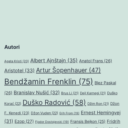
Autori
Albert Ajnštajn
(35)
Anatol Frans
(26)
Agata Kristi
(20)
Artur Šopenhauer
(47)
Aristotel
(33)
Bendžamin Frenklin
(75)
Blez Paskal
Branislav Nušić
(32)
(26)
Duško
Brus Li
(21)
Dejl Karnegi
(21)
Duško Radović
(58)
Džon
Korać
(22)
Džim Ron
(21)
Ernest Hemingvej
F. Kenedi
(23)
Džon Vuden
(22)
Erih From
(19)
(31)
Ezop
(27)
Fridrih
Fransis Bejkon
(25)
Fjodor Dostojevski
(19)