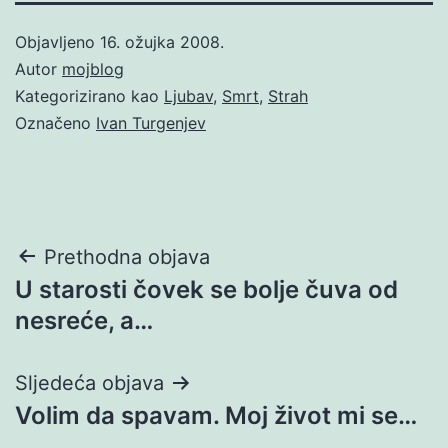
Objavljeno
16. ožujka 2008.
Autor
mojblog
Kategorizirano kao
Ljubav
,
Smrt
,
Strah
Označeno
Ivan Turgenjev
Navigacija
Prethodna objava
U starosti čovek se bolje čuva od
objava
nesreće, a…
Sljedeća objava
Volim da spavam. Moj život mi se…