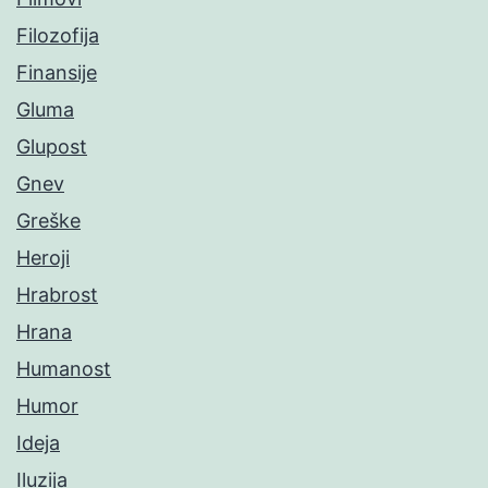
Filozofija
Finansije
Gluma
Glupost
Gnev
Greške
Heroji
Hrabrost
Hrana
Humanost
Humor
Ideja
Iluzija