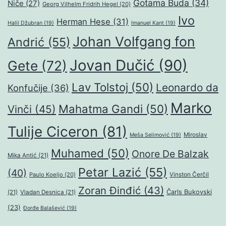
Gotama Buda
(34)
Niče
(27)
Georg Vilhelm Fridrih Hegel
(20)
Ivo
Herman Hese
(31)
Halil Džubran
(19)
Imanuel Kant
(19)
Johan Volfgang fon
Andrić
(55)
Jovan Dučić
(90)
Gete
(72)
Lav Tolstoj
(50)
Leonardo da
Konfučije
(36)
Marko
Mahatma Gandi
(50)
Vinči
(45)
Tulije Ciceron
(81)
Miroslav
Meša Selimović
(19)
Muhamed
(50)
Onore De Balzak
Mika Antić
(21)
Petar Lazić
(55)
(40)
Paulo Koeljo
(20)
Vinston Čerčil
Zoran Đinđić
(43)
Čarls Bukovski
(21)
Vladan Desnica
(21)
(23)
Đorđe Balašević
(19)