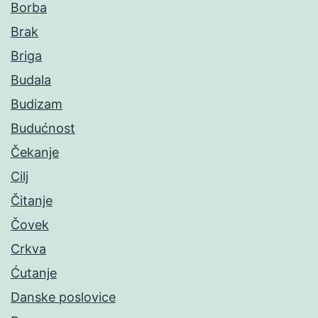
Borba
Brak
Briga
Budala
Budizam
Budućnost
Čekanje
Cilj
Čitanje
Čovek
Crkva
Ćutanje
Danske poslovice