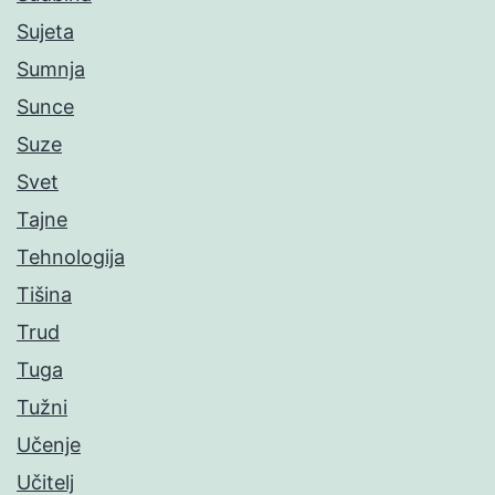
Sujeta
Sumnja
Sunce
Suze
Svet
Tajne
Tehnologija
Tišina
Trud
Tuga
Tužni
Učenje
Učitelj