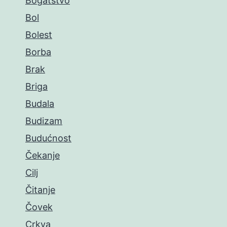
Bogatstvo
Bol
Bolest
Borba
Brak
Briga
Budala
Budizam
Budućnost
Čekanje
Cilj
Čitanje
Čovek
Crkva