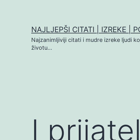
Preskoči
na
sadržaj
NAJLJEPŠI CITATI | IZREKE | 
Najzanimljiviji citati i mudre izreke ljudi 
životu…
I prijat