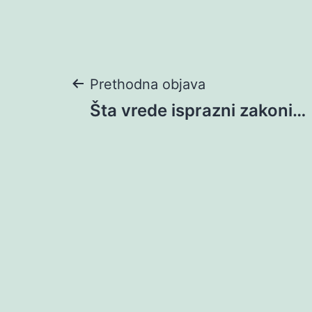
Navigacija
Prethodna objava
Šta vrede isprazni zakoni…
objava