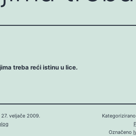
ljima treba reći istinu u lice.
o
27. veljače 2009.
Kategoriziran
blog
P
Označeno
I