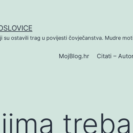
POSLOVICE
koji su ostavili trag u povijesti čovječanstva. Mudre mot
MojBlog.hr
Citati – Autor
eljima treb