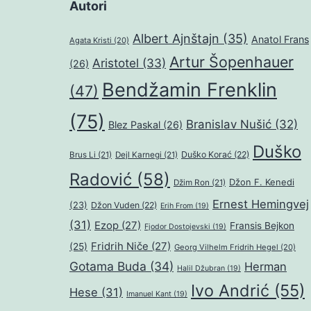
Autori
Albert Ajnštajn
(35)
Anatol Frans
Agata Kristi
(20)
Artur Šopenhauer
Aristotel
(33)
(26)
Bendžamin Frenklin
(47)
(75)
Branislav Nušić
(32)
Blez Paskal
(26)
Duško
Duško Korać
(22)
Brus Li
(21)
Dejl Karnegi
(21)
Radović
(58)
Džon F. Kenedi
Džim Ron
(21)
Ernest Hemingvej
(23)
Džon Vuden
(22)
Erih From
(19)
(31)
Ezop
(27)
Fransis Bejkon
Fjodor Dostojevski
(19)
Fridrih Niče
(27)
(25)
Georg Vilhelm Fridrih Hegel
(20)
Gotama Buda
(34)
Herman
Halil Džubran
(19)
Ivo Andrić
(55)
Hese
(31)
Imanuel Kant
(19)