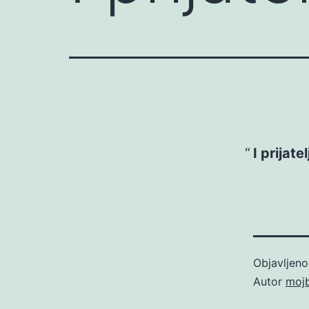
I prijate
Objavljen
Autor
moj