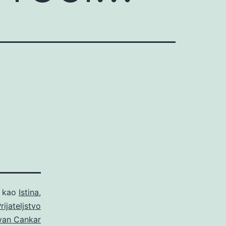
o kao
Istina
,
rijateljstvo
van Cankar