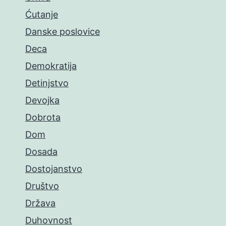
Ćutanje
Danske poslovice
Deca
Demokratija
Detinjstvo
Devojka
Dobrota
Dom
Dosada
Dostojanstvo
Društvo
Država
Duhovnost