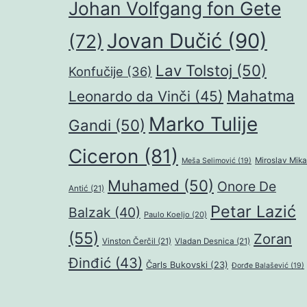
Johan Volfgang fon Gete
Jovan Dučić
(90)
(72)
Lav Tolstoj
(50)
Konfučije
(36)
Mahatma
Leonardo da Vinči
(45)
Marko Tulije
Gandi
(50)
Ciceron
(81)
Miroslav Mika
Meša Selimović
(19)
Muhamed
(50)
Onore De
Antić
(21)
Petar Lazić
Balzak
(40)
Paulo Koeljo
(20)
(55)
Zoran
Vinston Čerčil
(21)
Vladan Desnica
(21)
Đinđić
(43)
Čarls Bukovski
(23)
Đorđe Balašević
(19)