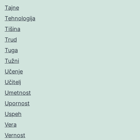
Tajne
Tehnologija
Tišina
Trud
Tuga
Tužni
Učenje
Učitelj
Umetnost
Upornost
Uspeh
Vera
Vernost