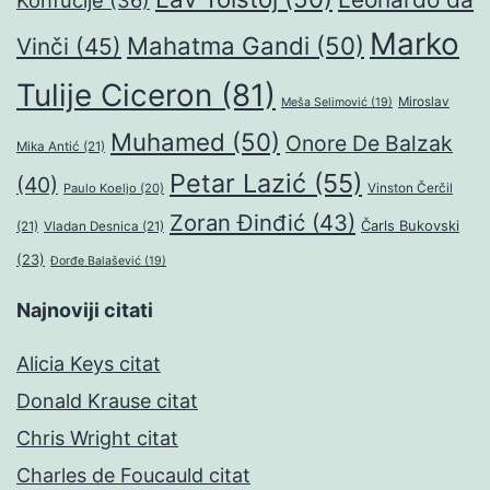
Konfučije
(36)
Marko
Mahatma Gandi
(50)
Vinči
(45)
Tulije Ciceron
(81)
Miroslav
Meša Selimović
(19)
Muhamed
(50)
Onore De Balzak
Mika Antić
(21)
Petar Lazić
(55)
(40)
Paulo Koeljo
(20)
Vinston Čerčil
Zoran Đinđić
(43)
Čarls Bukovski
(21)
Vladan Desnica
(21)
(23)
Đorđe Balašević
(19)
Najnoviji citati
Alicia Keys citat
Donald Krause citat
Chris Wright citat
Charles de Foucauld citat