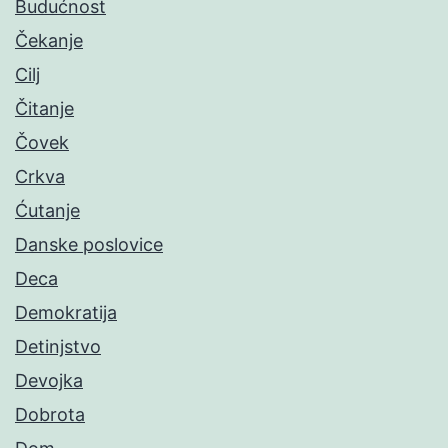
Budućnost
Čekanje
Cilj
Čitanje
Čovek
Crkva
Ćutanje
Danske poslovice
Deca
Demokratija
Detinjstvo
Devojka
Dobrota