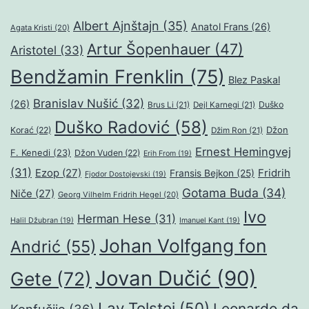
Albert Ajnštajn
(35)
Anatol Frans
(26)
Agata Kristi
(20)
Artur Šopenhauer
(47)
Aristotel
(33)
Bendžamin Frenklin
(75)
Blez Paskal
Branislav Nušić
(32)
(26)
Duško
Brus Li
(21)
Dejl Karnegi
(21)
Duško Radović
(58)
Džon
Korać
(22)
Džim Ron
(21)
Ernest Hemingvej
F. Kenedi
(23)
Džon Vuden
(22)
Erih From
(19)
(31)
Ezop
(27)
Fridrih
Fransis Bejkon
(25)
Fjodor Dostojevski
(19)
Gotama Buda
(34)
Niče
(27)
Georg Vilhelm Fridrih Hegel
(20)
Ivo
Herman Hese
(31)
Halil Džubran
(19)
Imanuel Kant
(19)
Johan Volfgang fon
Andrić
(55)
Jovan Dučić
(90)
Gete
(72)
Lav Tolstoj
(50)
Leonardo da