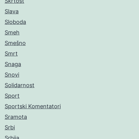
Škrtost
Slava
Sloboda
Smeh
Smešno
Smrt
Snaga
Snovi
Solidarnost
Sport
Sportski Komentatori
Sramota
Srbi
Srbija