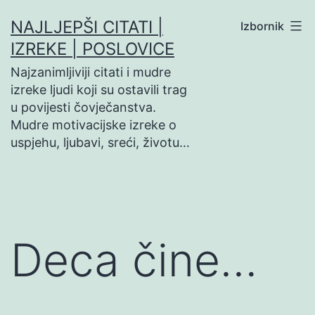
Preskoči
NAJLJEPŠI CITATI |
Izbornik
na
IZREKE | POSLOVICE
sadržaj
Najzanimljiviji citati i mudre
izreke ljudi koji su ostavili trag
u povijesti čovječanstva.
Mudre motivacijske izreke o
uspjehu, ljubavi, sreći, životu…
Deca čine…