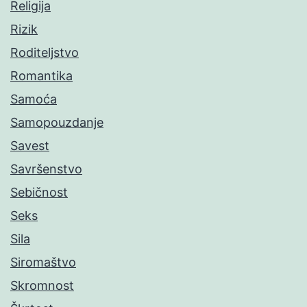
Religija
Rizik
Roditeljstvo
Romantika
Samoća
Samopouzdanje
Savest
Savršenstvo
Sebičnost
Seks
Sila
Siromaštvo
Skromnost