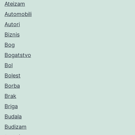
Ateizam
Automobili
Autori
Biznis
Bog
Bogatstvo
Bol
Bolest
Borba
Brak
Briga
Budala
Budizam