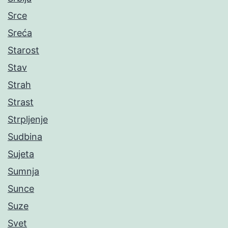
Srce
Sreća
Starost
Stav
Strah
Strast
Strpljenje
Sudbina
Sujeta
Sumnja
Sunce
Suze
Svet