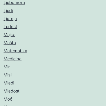
Ljubomora
Ljudi
Ljutnja
Ludost
Majka
Mašta
Matematika
Medicina
Mir
Misli
Mladi
Mladost
Moć