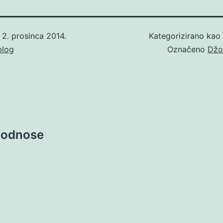
o
2. prosinca 2014.
Kategorizirano kao
blog
Označeno
Džo
 podnose