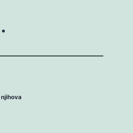
…
 njihova