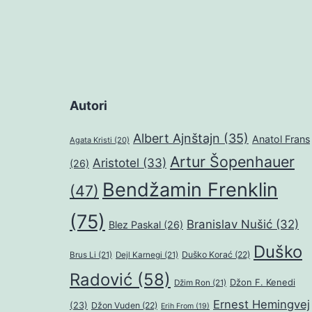
Autori
Albert Ajnštajn
(35)
Anatol Frans
Agata Kristi
(20)
Artur Šopenhauer
Aristotel
(33)
(26)
Bendžamin Frenklin
(47)
(75)
Branislav Nušić
(32)
Blez Paskal
(26)
Duško
Duško Korać
(22)
Brus Li
(21)
Dejl Karnegi
(21)
Radović
(58)
Džon F. Kenedi
Džim Ron
(21)
Ernest Hemingvej
(23)
Džon Vuden
(22)
Erih From
(19)