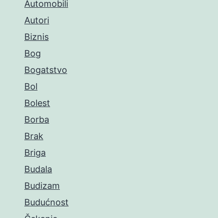
Automobili
Autori
Biznis
Bog
Bogatstvo
Bol
Bolest
Borba
Brak
Briga
Budala
Budizam
Budućnost