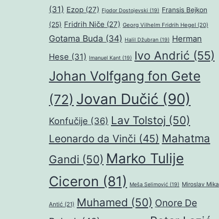
(31)
Ezop
(27)
Fransis Bejkon
Fjodor Dostojevski
(19)
Fridrih Niče
(27)
(25)
Georg Vilhelm Fridrih Hegel
(20)
Gotama Buda
(34)
Herman
Halil Džubran
(19)
Ivo Andrić
(55)
Hese
(31)
Imanuel Kant
(19)
Johan Volfgang fon Gete
Jovan Dučić
(90)
(72)
Lav Tolstoj
(50)
Konfučije
(36)
Mahatma
Leonardo da Vinči
(45)
Marko Tulije
Gandi
(50)
Ciceron
(81)
Miroslav Mika
Meša Selimović
(19)
Muhamed
(50)
Onore De
Antić
(21)