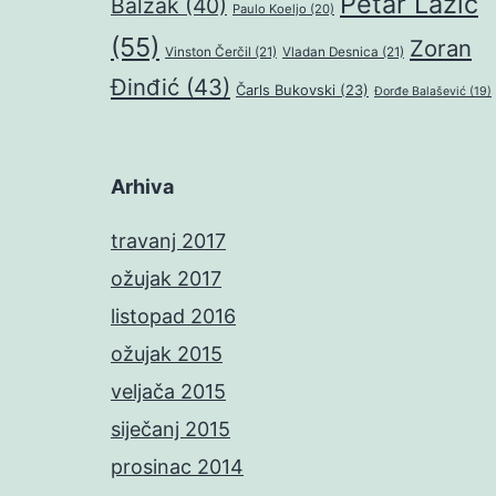
Petar Lazić
Balzak
(40)
Paulo Koeljo
(20)
(55)
Zoran
Vinston Čerčil
(21)
Vladan Desnica
(21)
Đinđić
(43)
Čarls Bukovski
(23)
Đorđe Balašević
(19)
Arhiva
travanj 2017
ožujak 2017
listopad 2016
ožujak 2015
veljača 2015
siječanj 2015
prosinac 2014