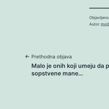
Objavljen
Autor
moj
Navigacija
Prethodna objava
Malo je onih koji umeju da
objava
sopstvene mane…