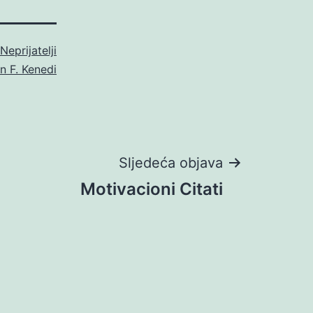
Neprijatelji
n F. Kenedi
Sljedeća objava
Motivacioni Citati