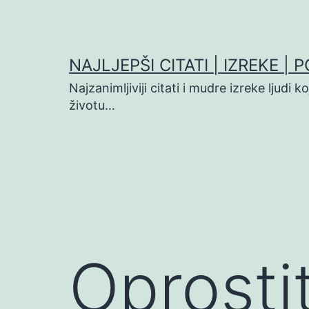
Preskoči
na
sadržaj
NAJLJEPŠI CITATI | IZREKE | 
Najzanimljiviji citati i mudre izreke ljudi 
životu…
Oprosti