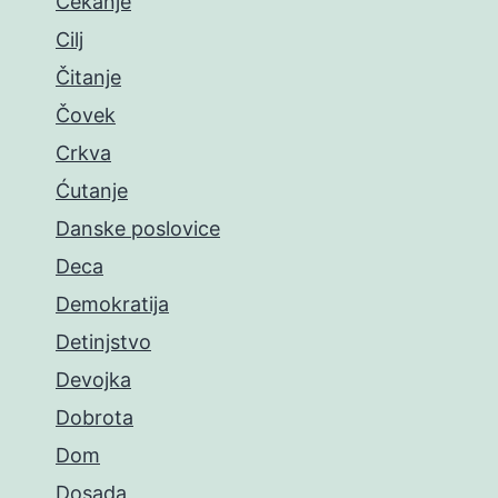
Čekanje
Cilj
Čitanje
Čovek
Crkva
Ćutanje
Danske poslovice
Deca
Demokratija
Detinjstvo
Devojka
Dobrota
Dom
Dosada