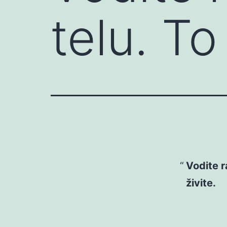
telu. To
Vodite r
živite.