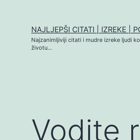
Preskoči
na
sadržaj
NAJLJEPŠI CITATI | IZREKE | 
Najzanimljiviji citati i mudre izreke ljudi 
životu…
Vodite 