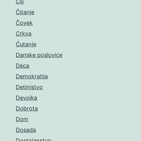
Cilj
Čitanje
Čovek
Crkva
Ćutanje
Danske poslovice
Deca
Demokratija
Detinjstvo
Devojka
Dobrota
Dom
Dosada
Dostojanstvo