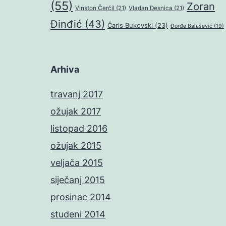
(55)
Zoran
Vinston Čerčil
(21)
Vladan Desnica
(21)
Đinđić
(43)
Čarls Bukovski
(23)
Đorđe Balašević
(19)
Arhiva
travanj 2017
ožujak 2017
listopad 2016
ožujak 2015
veljača 2015
siječanj 2015
prosinac 2014
studeni 2014