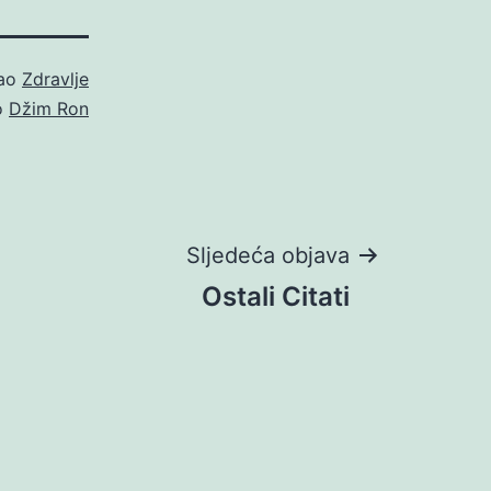
kao
Zdravlje
o
Džim Ron
Sljedeća objava
Ostali Citati