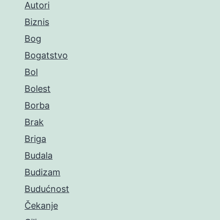
Autori
Biznis
Bog
Bogatstvo
Bol
Bolest
Borba
Brak
Briga
Budala
Budizam
Budućnost
Čekanje