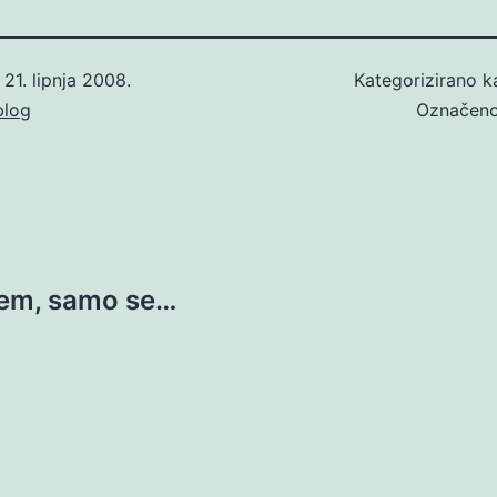
o
21. lipnja 2008.
Kategorizirano 
blog
Označen
tem, samo se…