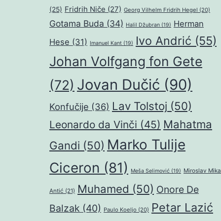
Fridrih Niče
(27)
(25)
Georg Vilhelm Fridrih Hegel
(20)
Gotama Buda
(34)
Herman
Halil Džubran
(19)
Ivo Andrić
(55)
Hese
(31)
Imanuel Kant
(19)
Johan Volfgang fon Gete
Jovan Dučić
(90)
(72)
Lav Tolstoj
(50)
Konfučije
(36)
Mahatma
Leonardo da Vinči
(45)
Marko Tulije
Gandi
(50)
Ciceron
(81)
Miroslav Mika
Meša Selimović
(19)
Muhamed
(50)
Onore De
Antić
(21)
Petar Lazić
Balzak
(40)
Paulo Koeljo
(20)