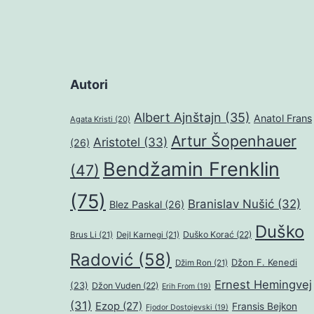
Autori
Albert Ajnštajn
(35)
Anatol Frans
Agata Kristi
(20)
Artur Šopenhauer
Aristotel
(33)
(26)
Bendžamin Frenklin
(47)
(75)
Branislav Nušić
(32)
Blez Paskal
(26)
Duško
Duško Korać
(22)
Brus Li
(21)
Dejl Karnegi
(21)
Radović
(58)
Džon F. Kenedi
Džim Ron
(21)
Ernest Hemingvej
(23)
Džon Vuden
(22)
Erih From
(19)
(31)
Ezop
(27)
Fransis Bejkon
Fjodor Dostojevski
(19)