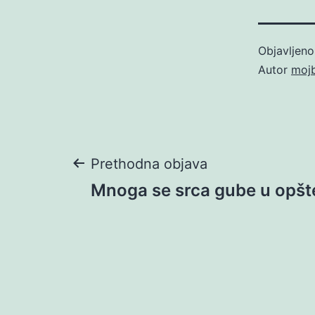
Objavljen
Autor
moj
Navigacija
Prethodna objava
Mnoga se srca gube u opš
objava