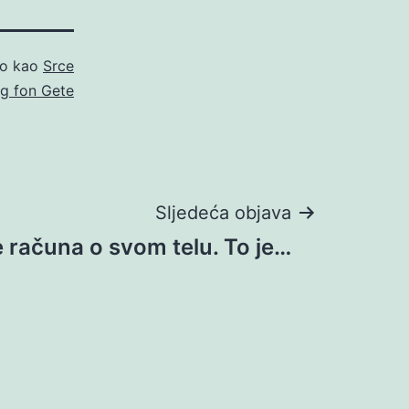
no kao
Srce
g fon Gete
Sljedeća objava
 računa o svom telu. To je…