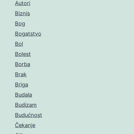
Autori
Biznis
Bog
Bogatstvo
Bol
Bolest
Borba
Brak
Briga
Budala
Budizam
Budućnost
Čekanje