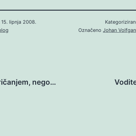
o
15. lipnja 2008.
Kategorizira
blog
Označeno
Johan Volfgan
ričanjem, nego…
Vodite