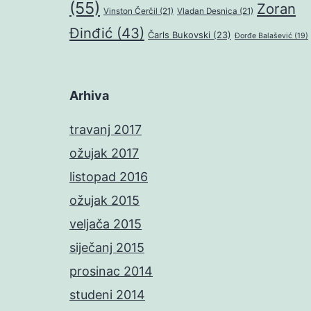
(55)
Zoran
Vinston Čerčil
(21)
Vladan Desnica
(21)
Đinđić
(43)
Čarls Bukovski
(23)
Đorđe Balašević
(19)
Arhiva
travanj 2017
ožujak 2017
listopad 2016
ožujak 2015
veljača 2015
siječanj 2015
prosinac 2014
studeni 2014