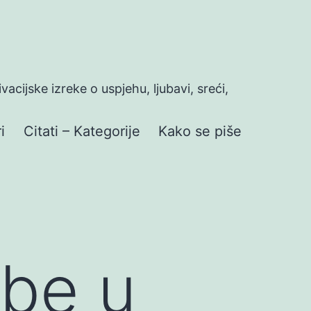
ivacijske izreke o uspjehu, ljubavi, sreći,
i
Citati – Kategorije
Kako se piše
be u