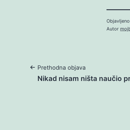
Objavljen
Autor
moj
Navigacija
Prethodna objava
Nikad nisam ništa naučio p
objava