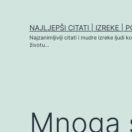
Preskoči
na
sadržaj
NAJLJEPŠI CITATI | IZREKE | 
Najzanimljiviji citati i mudre izreke ljudi 
životu…
Mnoga s