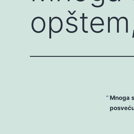
opštem
Mnoga s
posveću