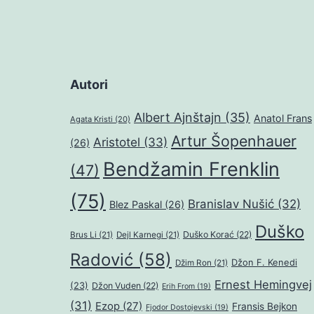
Autori
Albert Ajnštajn
(35)
Anatol Frans
Agata Kristi
(20)
Artur Šopenhauer
Aristotel
(33)
(26)
Bendžamin Frenklin
(47)
(75)
Branislav Nušić
(32)
Blez Paskal
(26)
Duško
Duško Korać
(22)
Brus Li
(21)
Dejl Karnegi
(21)
Radović
(58)
Džon F. Kenedi
Džim Ron
(21)
Ernest Hemingvej
(23)
Džon Vuden
(22)
Erih From
(19)
(31)
Ezop
(27)
Fransis Bejkon
Fjodor Dostojevski
(19)