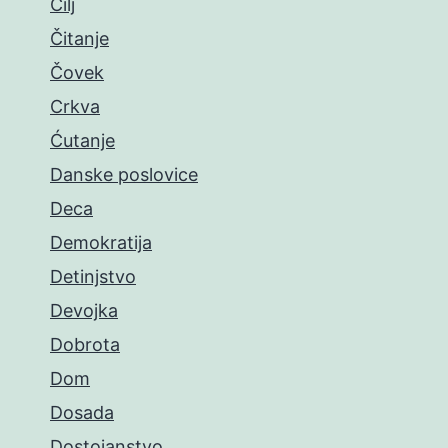
Cilj
Čitanje
Čovek
Crkva
Ćutanje
Danske poslovice
Deca
Demokratija
Detinjstvo
Devojka
Dobrota
Dom
Dosada
Dostojanstvo