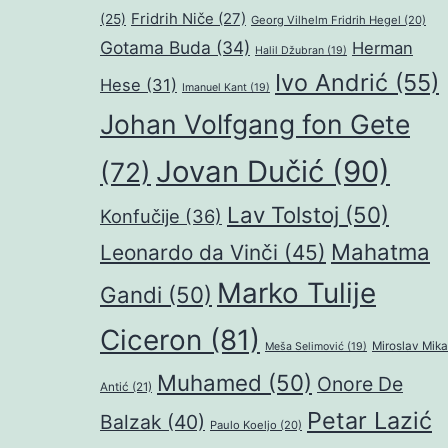
Fridrih Niče
(27)
(25)
Georg Vilhelm Fridrih Hegel
(20)
Gotama Buda
(34)
Herman
Halil Džubran
(19)
Ivo Andrić
(55)
Hese
(31)
Imanuel Kant
(19)
Johan Volfgang fon Gete
Jovan Dučić
(90)
(72)
Lav Tolstoj
(50)
Konfučije
(36)
Mahatma
Leonardo da Vinči
(45)
Marko Tulije
Gandi
(50)
Ciceron
(81)
Miroslav Mika
Meša Selimović
(19)
Muhamed
(50)
Onore De
Antić
(21)
Petar Lazić
Balzak
(40)
Paulo Koeljo
(20)