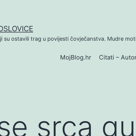
POSLOVICE
koji su ostavili trag u povijesti čovječanstva. Mudre mot
MojBlog.hr
Citati – Autor
e srca gu