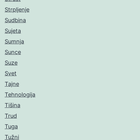
Strpljenje
Sudbina
Sujeta
Sumnja
Sunce
Suze
Svet
Tajne
Tehnologija
Tišina
Trud
Tuga
Tužni