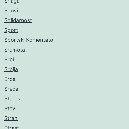
Snaga
Snovi
Solidarnost
Sport
Sportski Komentatori
Sramota
Srbi
Srbija
Srce
Sreća
Starost
Stav
Strah
Strast