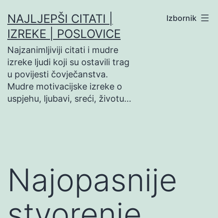
Preskoči
NAJLJEPŠI CITATI |
Izbornik
na
IZREKE | POSLOVICE
sadržaj
Najzanimljiviji citati i mudre
izreke ljudi koji su ostavili trag
u povijesti čovječanstva.
Mudre motivacijske izreke o
uspjehu, ljubavi, sreći, životu…
Najopasnije
stvorenje