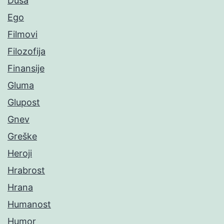
Duša
Ego
Filmovi
Filozofija
Finansije
Gluma
Glupost
Gnev
Greške
Heroji
Hrabrost
Hrana
Humanost
Humor