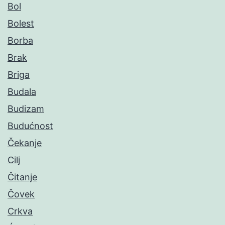
Bol
Bolest
Borba
Brak
Briga
Budala
Budizam
Budućnost
Čekanje
Cilj
Čitanje
Čovek
Crkva