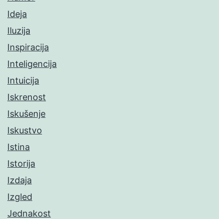
Ideja
Iluzija
Inspiracija
Inteligencija
Intuicija
Iskrenost
Iskušenje
Iskustvo
Istina
Istorija
Izdaja
Izgled
Jednakost