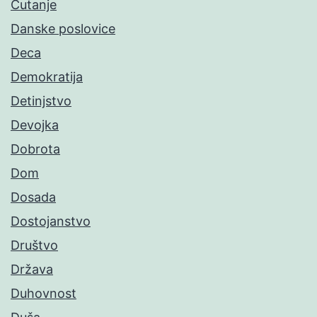
Ćutanje
Danske poslovice
Deca
Demokratija
Detinjstvo
Devojka
Dobrota
Dom
Dosada
Dostojanstvo
Društvo
Država
Duhovnost