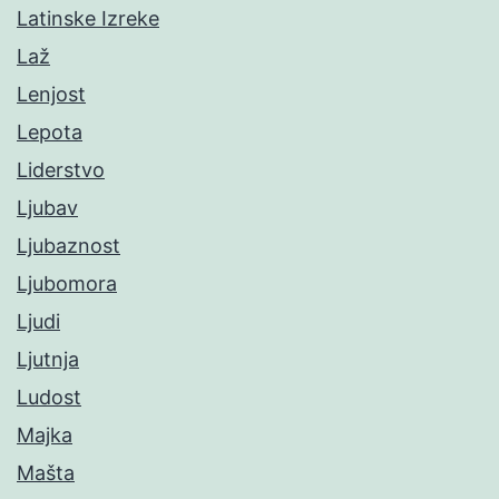
Latinske Izreke
Laž
Lenjost
Lepota
Liderstvo
Ljubav
Ljubaznost
Ljubomora
Ljudi
Ljutnja
Ludost
Majka
Mašta