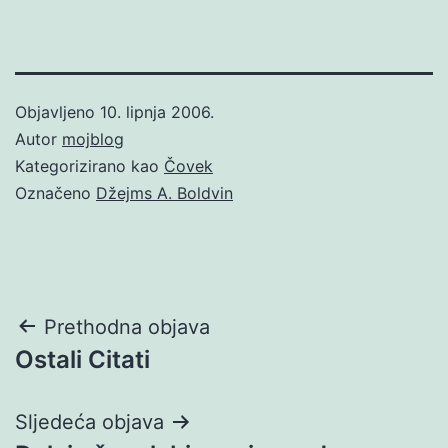
Objavljeno
10. lipnja 2006.
Autor
mojblog
Kategorizirano kao
Čovek
Označeno
Džejms A. Boldvin
Navigacija
Prethodna objava
Ostali Citati
objava
Sljedeća objava