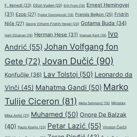
Ernest Hemingvej
F. Kenedi
(23)
Džon Vuden
(22)
Erih From
(19)
(31)
Ezop
(27)
Fridrih
Fransis Bejkon
(25)
Fjodor Dostojevski
(19)
Gotama Buda
(34)
Niče
(27)
Georg Vilhelm Fridrih Hegel
(20)
Ivo
Herman Hese
(31)
Halil Džubran
(19)
Imanuel Kant
(19)
Johan Volfgang fon
Andrić
(55)
Jovan Dučić
(90)
Gete
(72)
Lav Tolstoj
(50)
Leonardo da
Konfučije
(36)
Marko
Mahatma Gandi
(50)
Vinči
(45)
Tulije Ciceron
(81)
Miroslav
Meša Selimović
(19)
Muhamed
(50)
Onore De Balzak
Mika Antić
(21)
Petar Lazić
(55)
(40)
Paulo Koeljo
(20)
Vinston Čerčil
Zoran Đinđić
(43)