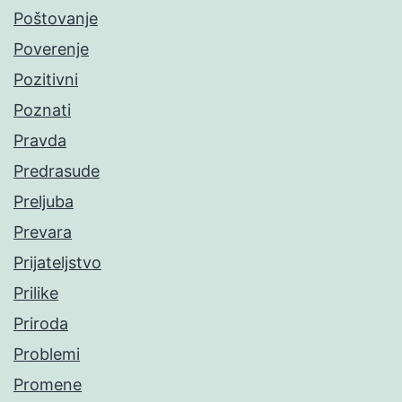
Poštovanje
Poverenje
Pozitivni
Poznati
Pravda
Predrasude
Preljuba
Prevara
Prijateljstvo
Prilike
Priroda
Problemi
Promene