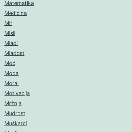
Matematika
Medicina
Mir
Misli
Mladi
Mladost
Moć
Moda
Moral
Motivacija
Mržnja
Mudrost
Muškarci