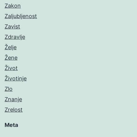
Zakon
Zaljubljenost
Zavist
Zdravlje
Želje
Žene
Život
Životinje
Zlo
Znanje
Zrelost
Meta