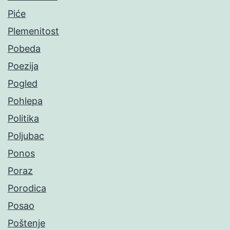
Piće
Plemenitost
Pobeda
Poezija
Pogled
Pohlepa
Politika
Poljubac
Ponos
Poraz
Porodica
Posao
Poštenje