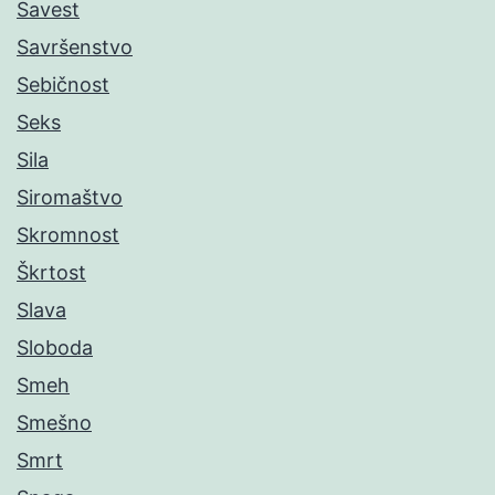
Savest
Savršenstvo
Sebičnost
Seks
Sila
Siromaštvo
Skromnost
Škrtost
Slava
Sloboda
Smeh
Smešno
Smrt