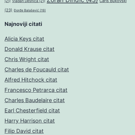
Čarls Bukovski
(21)
Vladan Desnica
(21)
(23)
Đorđe Balašević
(19)
Najnoviji citati
Alicia Keys citat
Donald Krause citat
Chris Wright citat
Charles de Foucauld citat
Alfred Hitchock citat
Francesco Petrarca citat
Charles Baudelaire citat
Earl Chesterfield citat
Harry Harrison citat
Filip David citat