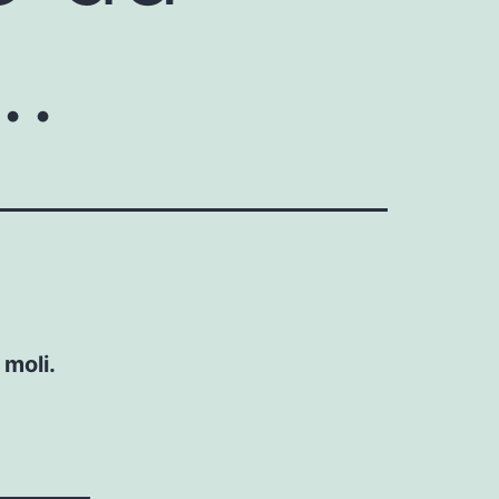
t…
moli.