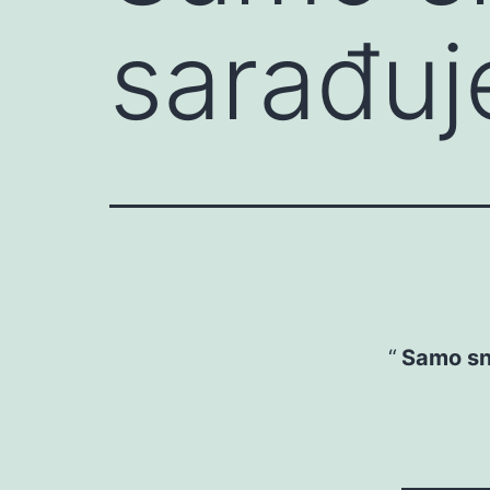
sarađuj
Samo sn