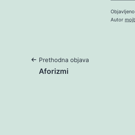
Objavljen
Autor
moj
Navigacija
Prethodna objava
Aforizmi
objava