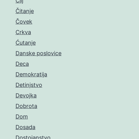
Cilj
Čitanje
Čovek
Crkva
Ćutanje
Danske poslovice
Deca
Demokratija
Detinjstvo
Devojka
Dobrota
Dom
Dosada
Dostojanstvo