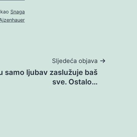
o kao
Snaga
 Ajzenhauer
Sljedeća objava
 samo ljubav zaslužuje baš
sve. Ostalo…