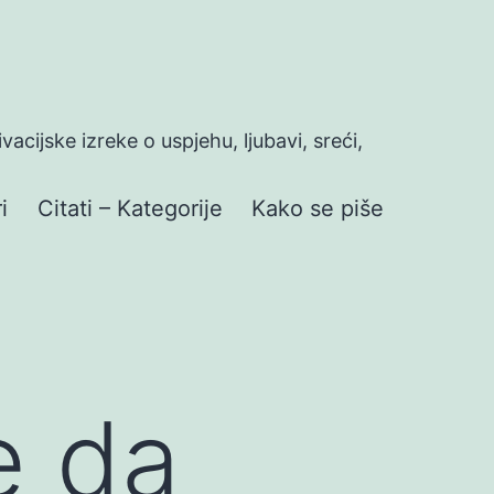
ivacijske izreke o uspjehu, ljubavi, sreći,
i
Citati – Kategorije
Kako se piše
e da