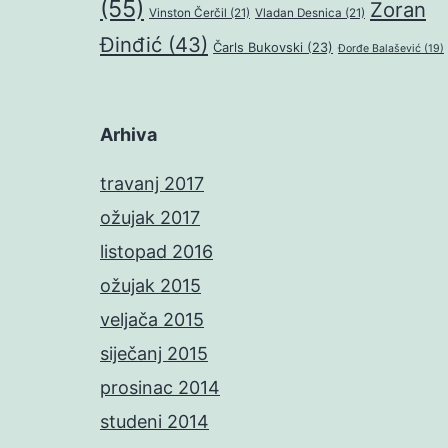
(55)
Zoran
Vinston Čerčil
(21)
Vladan Desnica
(21)
Đinđić
(43)
Čarls Bukovski
(23)
Đorđe Balašević
(19)
Arhiva
travanj 2017
ožujak 2017
listopad 2016
ožujak 2015
veljača 2015
siječanj 2015
prosinac 2014
studeni 2014