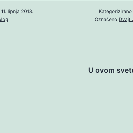
o
11. lipnja 2013.
Kategoriziran
blog
Označeno
Dvajt
U ovom svetu