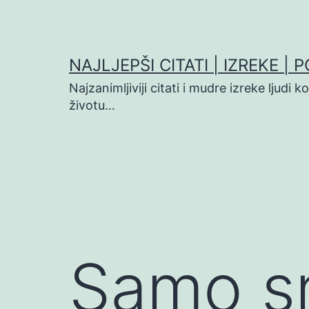
Preskoči
na
sadržaj
NAJLJEPŠI CITATI | IZREKE | 
Najzanimljiviji citati i mudre izreke ljudi 
životu…
Samo s