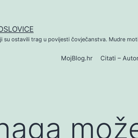
POSLOVICE
koji su ostavili trag u povijesti čovječanstva. Mudre mot
MojBlog.hr
Citati – Autor
naga mož