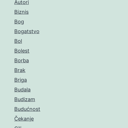
Autori
Biznis
Bog
Bogatstvo
Bol
Bolest
Borba
Brak
Briga
Budala
Budizam
Budućnost
Čekanje