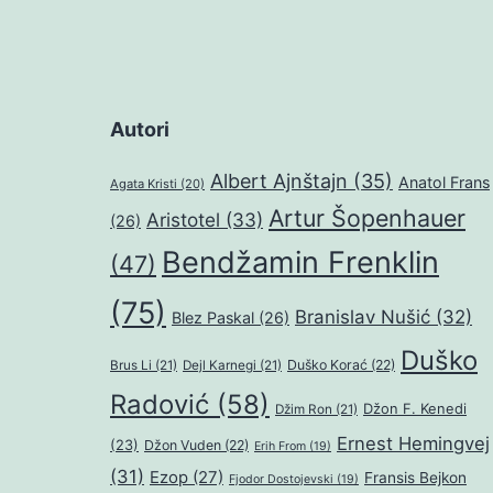
Autori
Albert Ajnštajn
(35)
Anatol Frans
Agata Kristi
(20)
Artur Šopenhauer
Aristotel
(33)
(26)
Bendžamin Frenklin
(47)
(75)
Branislav Nušić
(32)
Blez Paskal
(26)
Duško
Duško Korać
(22)
Brus Li
(21)
Dejl Karnegi
(21)
Radović
(58)
Džon F. Kenedi
Džim Ron
(21)
Ernest Hemingvej
(23)
Džon Vuden
(22)
Erih From
(19)
(31)
Ezop
(27)
Fransis Bejkon
Fjodor Dostojevski
(19)