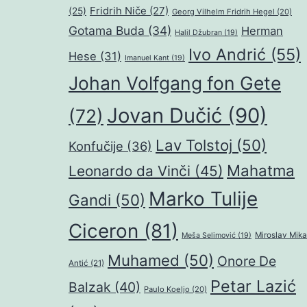
Fridrih Niče
(27)
(25)
Georg Vilhelm Fridrih Hegel
(20)
Gotama Buda
(34)
Herman
Halil Džubran
(19)
Ivo Andrić
(55)
Hese
(31)
Imanuel Kant
(19)
Johan Volfgang fon Gete
Jovan Dučić
(90)
(72)
Lav Tolstoj
(50)
Konfučije
(36)
Mahatma
Leonardo da Vinči
(45)
Marko Tulije
Gandi
(50)
Ciceron
(81)
Miroslav Mika
Meša Selimović
(19)
Muhamed
(50)
Onore De
Antić
(21)
Petar Lazić
Balzak
(40)
Paulo Koeljo
(20)