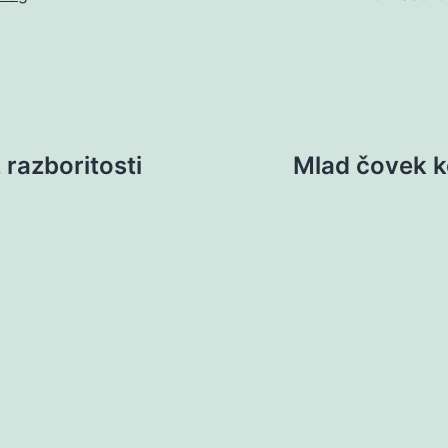
 razboritosti
Mlad čovek koj