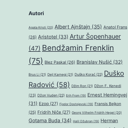
Autori
Albert Ajnštajn
(35)
Anatol Frans
Agata Kristi
(20)
Artur Šopenhauer
Aristotel
(33)
(26)
Bendžamin Frenklin
(47)
(75)
Branislav Nušić
(32)
Blez Paskal
(26)
Duško
Duško Korać
(22)
Brus Li
(21)
Dejl Karnegi
(21)
Radović
(58)
Džon F. Kenedi
Džim Ron
(21)
Ernest Hemingvej
(23)
Džon Vuden
(22)
Erih From
(19)
(31)
Ezop
(27)
Fransis Bejkon
Fjodor Dostojevski
(19)
Fridrih Niče
(27)
(25)
Georg Vilhelm Fridrih Hegel
(20)
Gotama Buda
(34)
Herman
Halil Džubran
(19)