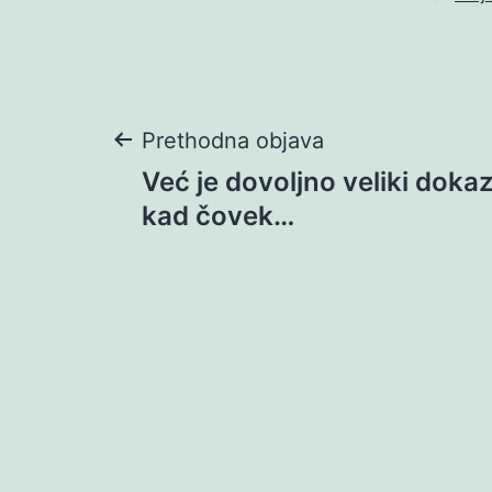
Navigacija
Prethodna objava
Već je dovoljno veliki dokaz
objava
kad čovek…