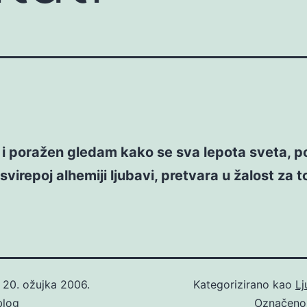
i poražen gledam kako se sva lepota sveta, p
 svirepoj alhemiji ljubavi, pretvara u žalost za
o
20. ožujka 2006.
Kategorizirano kao
Lj
blog
Označen