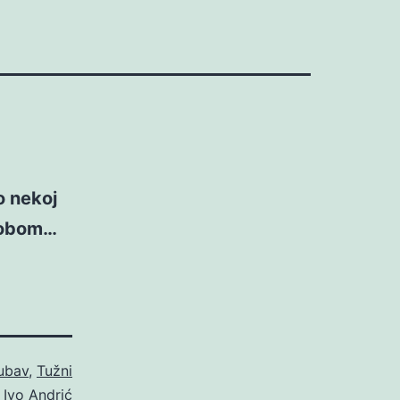
o nekoj
 tobom…
ubav
,
Tužni
o
Ivo Andrić