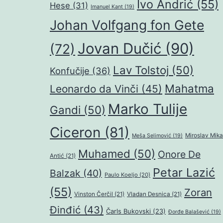
Ivo Andrić
(55)
Hese
(31)
Imanuel Kant
(19)
Johan Volfgang fon Gete
Jovan Dučić
(90)
(72)
Lav Tolstoj
(50)
Konfučije
(36)
Mahatma
Leonardo da Vinči
(45)
Marko Tulije
Gandi
(50)
Ciceron
(81)
Miroslav Mika
Meša Selimović
(19)
Muhamed
(50)
Onore De
Antić
(21)
Petar Lazić
Balzak
(40)
Paulo Koeljo
(20)
(55)
Zoran
Vinston Čerčil
(21)
Vladan Desnica
(21)
Đinđić
(43)
Čarls Bukovski
(23)
Đorđe Balašević
(19)