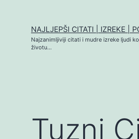
Preskoči
na
sadržaj
NAJLJEPŠI CITATI | IZREKE | 
Najzanimljiviji citati i mudre izreke ljudi 
životu…
Tuzni Ci