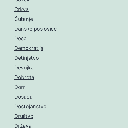
Crkva
Ćutanje
Danske poslovice
Deca
Demokratija
Detinjstvo
Devojka
Dobrota
Dom
Dosada
Dostojanstvo
Društvo
Država