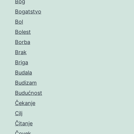
Bog
Bogatstvo
Bol
Bolest
Borba
Brak
Briga
Budala
Budizam
Budućnost
Čekanje
Cilj
Čitanje
Čovek