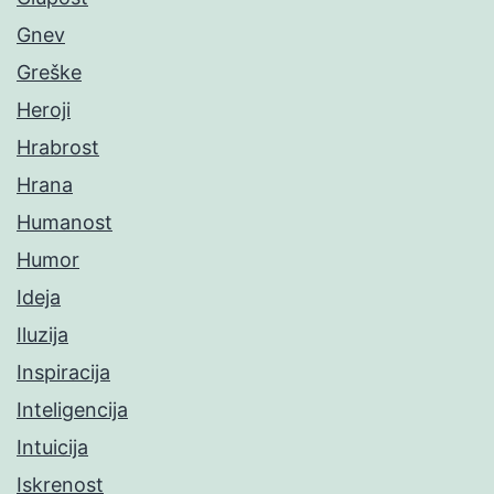
Gnev
Greške
Heroji
Hrabrost
Hrana
Humanost
Humor
Ideja
Iluzija
Inspiracija
Inteligencija
Intuicija
Iskrenost