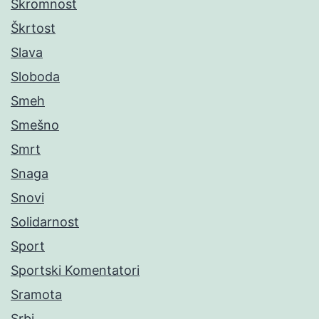
Skromnost
Škrtost
Slava
Sloboda
Smeh
Smešno
Smrt
Snaga
Snovi
Solidarnost
Sport
Sportski Komentatori
Sramota
Srbi