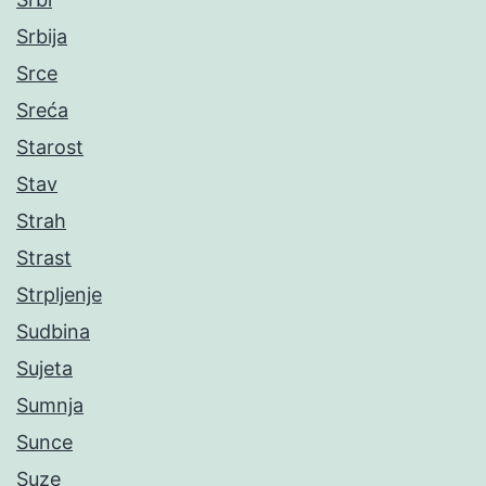
Srbija
Srce
Sreća
Starost
Stav
Strah
Strast
Strpljenje
Sudbina
Sujeta
Sumnja
Sunce
Suze