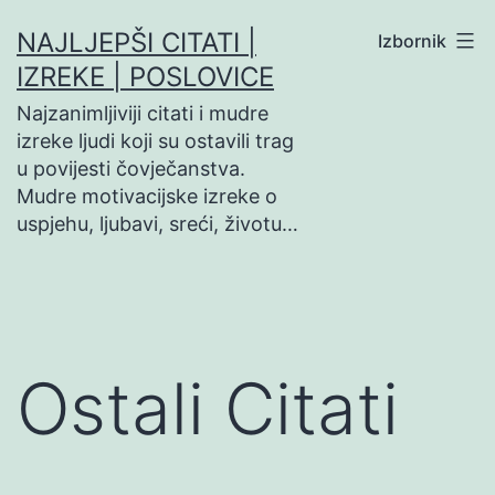
Preskoči
NAJLJEPŠI CITATI |
Izbornik
na
IZREKE | POSLOVICE
sadržaj
Najzanimljiviji citati i mudre
izreke ljudi koji su ostavili trag
u povijesti čovječanstva.
Mudre motivacijske izreke o
uspjehu, ljubavi, sreći, životu…
Ostali Citati