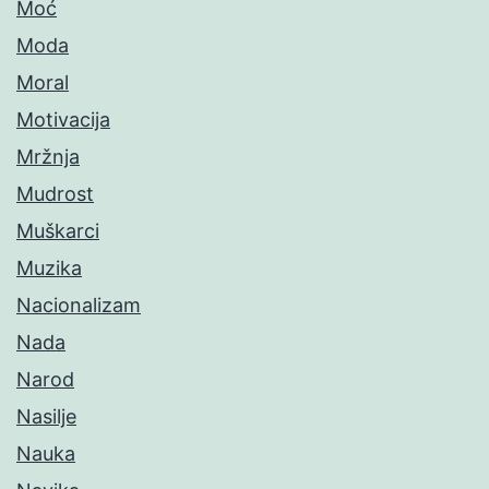
Moć
Moda
Moral
Motivacija
Mržnja
Mudrost
Muškarci
Muzika
Nacionalizam
Nada
Narod
Nasilje
Nauka