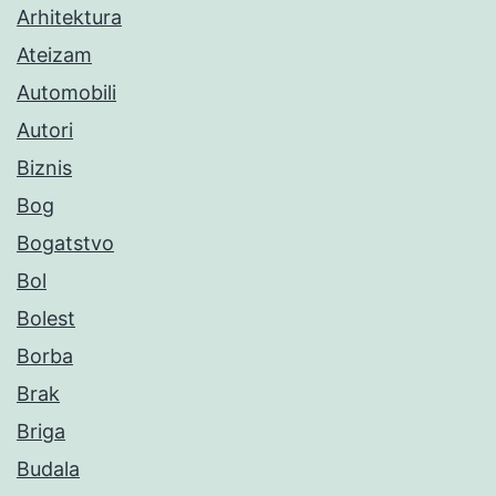
Arhitektura
Ateizam
Automobili
Autori
Biznis
Bog
Bogatstvo
Bol
Bolest
Borba
Brak
Briga
Budala