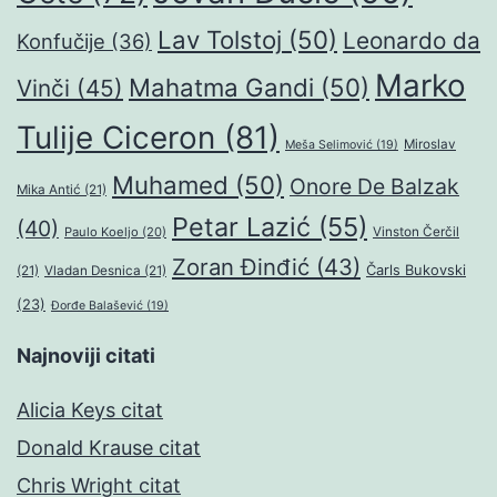
Lav Tolstoj
(50)
Leonardo da
Konfučije
(36)
Marko
Mahatma Gandi
(50)
Vinči
(45)
Tulije Ciceron
(81)
Miroslav
Meša Selimović
(19)
Muhamed
(50)
Onore De Balzak
Mika Antić
(21)
Petar Lazić
(55)
(40)
Paulo Koeljo
(20)
Vinston Čerčil
Zoran Đinđić
(43)
Čarls Bukovski
(21)
Vladan Desnica
(21)
(23)
Đorđe Balašević
(19)
Najnoviji citati
Alicia Keys citat
Donald Krause citat
Chris Wright citat