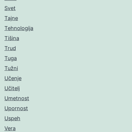
Svet
Tajne
Tehnologija
Tišina
Trud
Tuga
Tužni
Učenje
Učitelj
Umetnost
Upornost
Uspeh
Vera