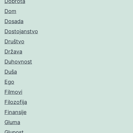
Dobrota
Dom
Dosada
Dostojanstvo
Društvo
Država
Duhovnost
Duša
Ego
Filmovi
Filozofija
Finansije
Gluma
Glupost