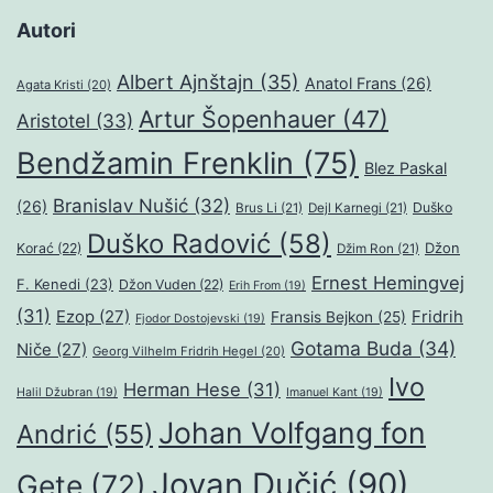
Autori
Albert Ajnštajn
(35)
Anatol Frans
(26)
Agata Kristi
(20)
Artur Šopenhauer
(47)
Aristotel
(33)
Bendžamin Frenklin
(75)
Blez Paskal
Branislav Nušić
(32)
(26)
Duško
Brus Li
(21)
Dejl Karnegi
(21)
Duško Radović
(58)
Džon
Korać
(22)
Džim Ron
(21)
Ernest Hemingvej
F. Kenedi
(23)
Džon Vuden
(22)
Erih From
(19)
(31)
Ezop
(27)
Fridrih
Fransis Bejkon
(25)
Fjodor Dostojevski
(19)
Gotama Buda
(34)
Niče
(27)
Georg Vilhelm Fridrih Hegel
(20)
Ivo
Herman Hese
(31)
Halil Džubran
(19)
Imanuel Kant
(19)
Johan Volfgang fon
Andrić
(55)
Jovan Dučić
(90)
Gete
(72)