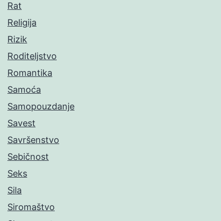
Rat
Religija
Rizik
Roditeljstvo
Romantika
Samoća
Samopouzdanje
Savest
Savršenstvo
Sebičnost
Seks
Sila
Siromaštvo