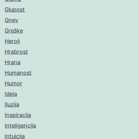
Glupost
Gnev
Greške
Heroji
Hrabrost
Hrana
Humanost
Humor
Ideja
Iluzija
Inspiracija
Inteligencija
Intuicija