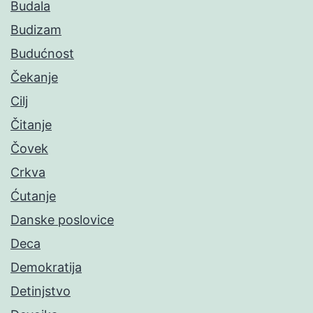
Budala
Budizam
Budućnost
Čekanje
Cilj
Čitanje
Čovek
Crkva
Ćutanje
Danske poslovice
Deca
Demokratija
Detinjstvo