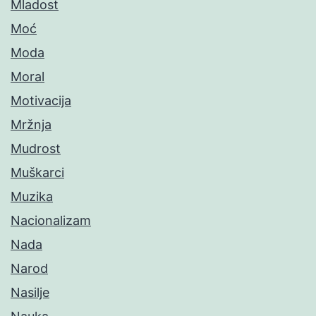
Mladost
Moć
Moda
Moral
Motivacija
Mržnja
Mudrost
Muškarci
Muzika
Nacionalizam
Nada
Narod
Nasilje