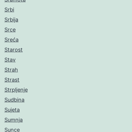
Srbi
Srbija
Srce
Sreća
Starost
Stav
Strah
Strast
Strpljenje
Sudbina
Sujeta
Sumnja
Sunce