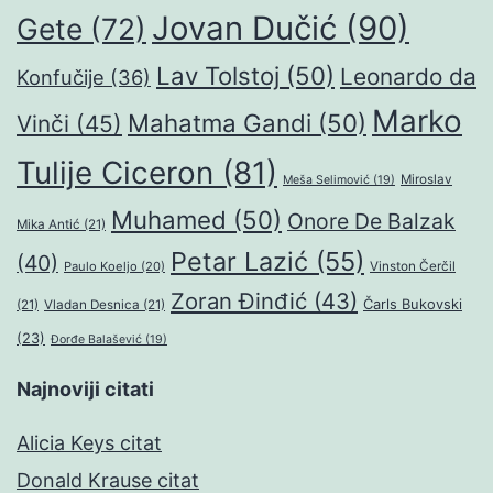
Jovan Dučić
(90)
Gete
(72)
Lav Tolstoj
(50)
Leonardo da
Konfučije
(36)
Marko
Mahatma Gandi
(50)
Vinči
(45)
Tulije Ciceron
(81)
Miroslav
Meša Selimović
(19)
Muhamed
(50)
Onore De Balzak
Mika Antić
(21)
Petar Lazić
(55)
(40)
Paulo Koeljo
(20)
Vinston Čerčil
Zoran Đinđić
(43)
Čarls Bukovski
(21)
Vladan Desnica
(21)
(23)
Đorđe Balašević
(19)
Najnoviji citati
Alicia Keys citat
Donald Krause citat