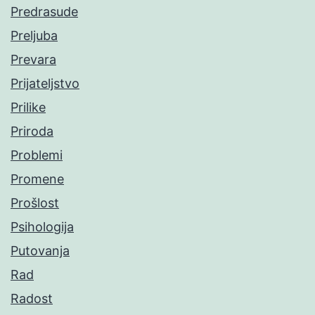
Predrasude
Preljuba
Prevara
Prijateljstvo
Prilike
Priroda
Problemi
Promene
Prošlost
Psihologija
Putovanja
Rad
Radost