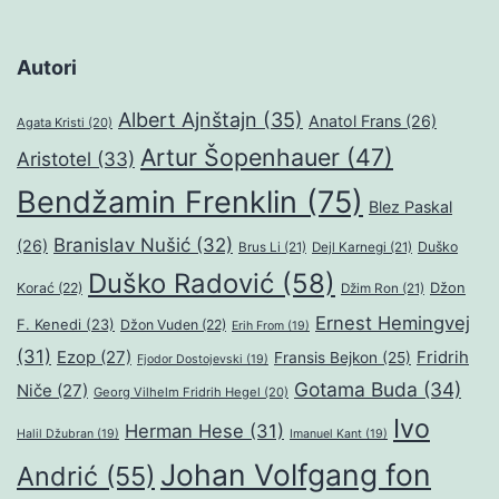
Autori
Albert Ajnštajn
(35)
Anatol Frans
(26)
Agata Kristi
(20)
Artur Šopenhauer
(47)
Aristotel
(33)
Bendžamin Frenklin
(75)
Blez Paskal
Branislav Nušić
(32)
(26)
Duško
Brus Li
(21)
Dejl Karnegi
(21)
Duško Radović
(58)
Džon
Korać
(22)
Džim Ron
(21)
Ernest Hemingvej
F. Kenedi
(23)
Džon Vuden
(22)
Erih From
(19)
(31)
Ezop
(27)
Fridrih
Fransis Bejkon
(25)
Fjodor Dostojevski
(19)
Gotama Buda
(34)
Niče
(27)
Georg Vilhelm Fridrih Hegel
(20)
Ivo
Herman Hese
(31)
Halil Džubran
(19)
Imanuel Kant
(19)
Johan Volfgang fon
Andrić
(55)