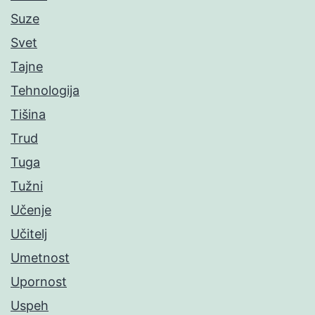
Suze
Svet
Tajne
Tehnologija
Tišina
Trud
Tuga
Tužni
Učenje
Učitelj
Umetnost
Upornost
Uspeh