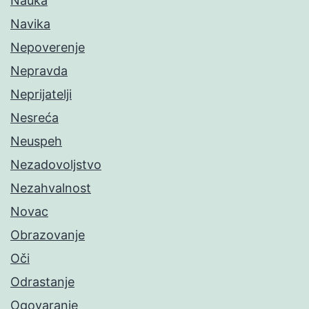
Nauka
Navika
Nepoverenje
Nepravda
Neprijatelji
Nesreća
Neuspeh
Nezadovoljstvo
Nezahvalnost
Novac
Obrazovanje
Oči
Odrastanje
Ogovaranje