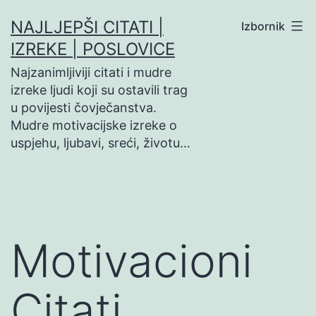
Preskoči
NAJLJEPŠI CITATI |
Izbornik
na
IZREKE | POSLOVICE
sadržaj
Najzanimljiviji citati i mudre
izreke ljudi koji su ostavili trag
u povijesti čovječanstva.
Mudre motivacijske izreke o
uspjehu, ljubavi, sreći, životu…
Motivacioni
Citati