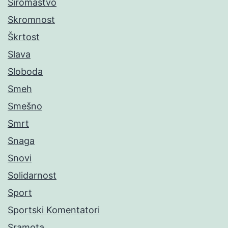
Siromaštvo
Skromnost
Škrtost
Slava
Sloboda
Smeh
Smešno
Smrt
Snaga
Snovi
Solidarnost
Sport
Sportski Komentatori
Sramota