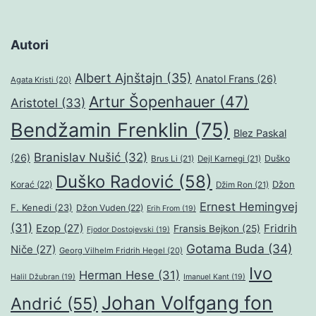
Autori
Albert Ajnštajn
(35)
Anatol Frans
(26)
Agata Kristi
(20)
Artur Šopenhauer
(47)
Aristotel
(33)
Bendžamin Frenklin
(75)
Blez Paskal
Branislav Nušić
(32)
(26)
Duško
Brus Li
(21)
Dejl Karnegi
(21)
Duško Radović
(58)
Džon
Korać
(22)
Džim Ron
(21)
Ernest Hemingvej
F. Kenedi
(23)
Džon Vuden
(22)
Erih From
(19)
(31)
Ezop
(27)
Fridrih
Fransis Bejkon
(25)
Fjodor Dostojevski
(19)
Gotama Buda
(34)
Niče
(27)
Georg Vilhelm Fridrih Hegel
(20)
Ivo
Herman Hese
(31)
Halil Džubran
(19)
Imanuel Kant
(19)
Johan Volfgang fon
Andrić
(55)