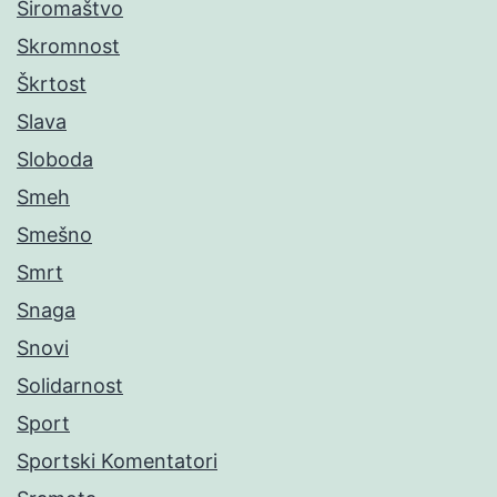
Siromaštvo
Skromnost
Škrtost
Slava
Sloboda
Smeh
Smešno
Smrt
Snaga
Snovi
Solidarnost
Sport
Sportski Komentatori