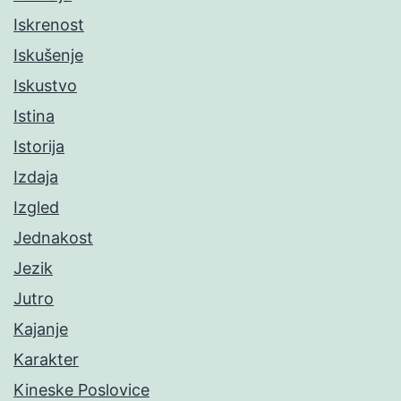
Iskrenost
Iskušenje
Iskustvo
Istina
Istorija
Izdaja
Izgled
Jednakost
Jezik
Jutro
Kajanje
Karakter
Kineske Poslovice