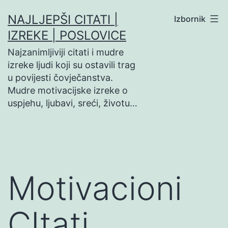
Preskoči
NAJLJEPŠI CITATI |
Izbornik
na
IZREKE | POSLOVICE
sadržaj
Najzanimljiviji citati i mudre
izreke ljudi koji su ostavili trag
u povijesti čovječanstva.
Mudre motivacijske izreke o
uspjehu, ljubavi, sreći, životu…
Motivacioni
CItati