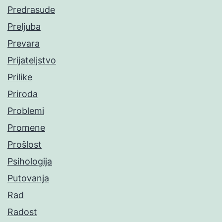
Predrasude
Preljuba
Prevara
Prijateljstvo
Prilike
Priroda
Problemi
Promene
Prošlost
Psihologija
Putovanja
Rad
Radost