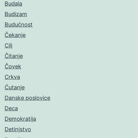
Budala
Budizam
Budućnost
Čekanje
Cilj
Čitanje
Čovek
Crkva
Ćutanje
Danske poslovice
Deca
Demokratija
Detinjstvo