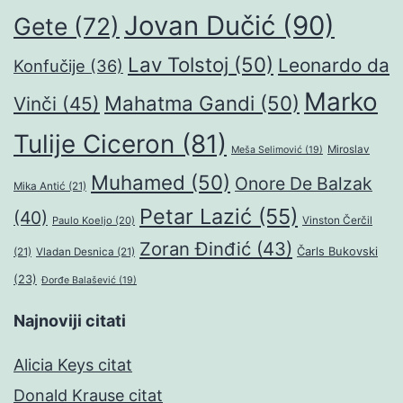
Jovan Dučić
(90)
Gete
(72)
Lav Tolstoj
(50)
Leonardo da
Konfučije
(36)
Marko
Mahatma Gandi
(50)
Vinči
(45)
Tulije Ciceron
(81)
Miroslav
Meša Selimović
(19)
Muhamed
(50)
Onore De Balzak
Mika Antić
(21)
Petar Lazić
(55)
(40)
Paulo Koeljo
(20)
Vinston Čerčil
Zoran Đinđić
(43)
Čarls Bukovski
(21)
Vladan Desnica
(21)
(23)
Đorđe Balašević
(19)
Najnoviji citati
Alicia Keys citat
Donald Krause citat