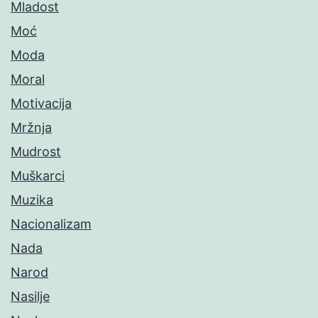
Mladost
Moć
Moda
Moral
Motivacija
Mržnja
Mudrost
Muškarci
Muzika
Nacionalizam
Nada
Narod
Nasilje