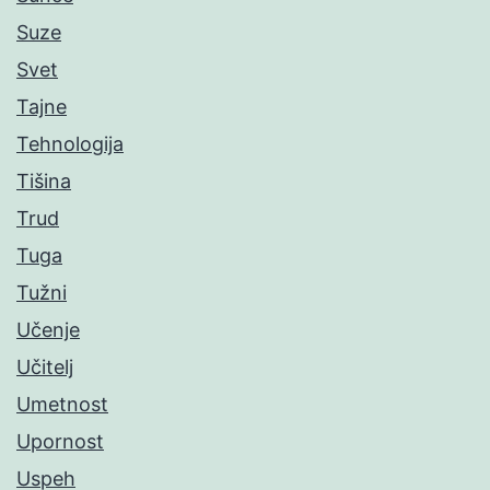
Suze
Svet
Tajne
Tehnologija
Tišina
Trud
Tuga
Tužni
Učenje
Učitelj
Umetnost
Upornost
Uspeh