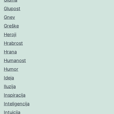
Glupost
Gnev
Greške
Heroji
Hrabrost
Hrana
Humanost
Humor
Ideja
Iluzija
Inspiracija
Inteligencija
Intuicija