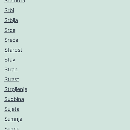
Sramota
Srbi
Srbija
Srce
Sreća
Starost
Stav
Strah
Strast
Strpljenje
Sudbina
Sujeta
Sumnja
Sunce